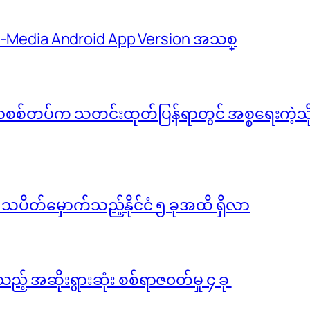
 M-Media Android App Version အသစ္
်မာစစ်တပ်က သတင်းထုတ်ပြန်ရာတွင် အစ္စရေးကဲ့သို့ 
ို သပိတ်မှောက်သည့်နိုင်ငံ ၅ ခုအထိ ရှိလာ
ည့် အဆိုးရွားဆုံး စစ်ရာဇ၀တ်မှု ၄ ခု