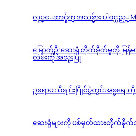
လုပ္ေဆာင္ခ်က္ အသစ္မ်ား ပါဝင္သည့္
မြောက်ဦးဆေးရုံ တိုက်ခိုက်မှုကို မြန
လမ်းကို အသုံးပြု
ဥရောပ သီချင်းပြိုင်ပွဲတွင် အစ္စရေးက
ဆေးရုံများကို ပစ်မှတ်ထားတိုက်ခိုက်သ