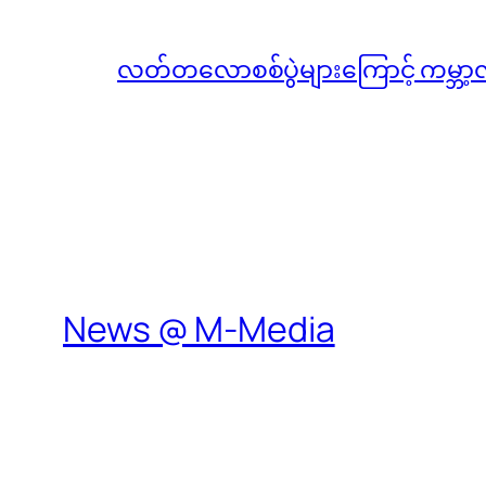
လတ်တလောစစ်ပွဲများကြောင့် ကမ္ဘာ့
News @ M-Media