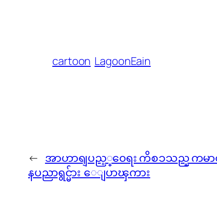
cartoon
LagoonEain
←
အာဟာရျပည့္၀ေရး ကိစၥသည္ ကမာၻ႕
နပညာရွင္မ်ား ေျပာၾကား