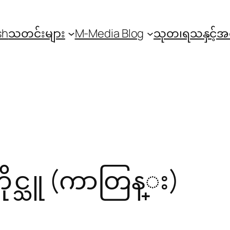
sh
သတင်းများ
M-Media Blog
သုတ၊ရသနှင့်
ိုင္သူ (ကာတြန္း)