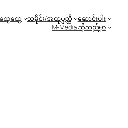
အထွေထွေ
သမိုင်း/အထုပ္ပတ္တိ
ဆောင်းပါး
M-Media ဆိုသည်မှာ