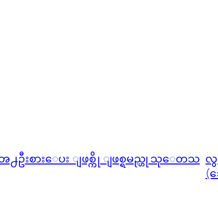
ဦးစားေပး ျဖစ္ကို ျဖစ္ရမည္ဟု သုေတသ
လွ
(သ