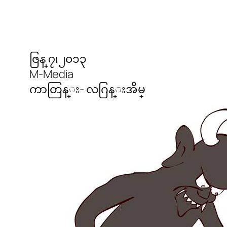
ဇြန္ ၇၊၂၀၁၃
M-Media
ကာတြန္း- လဂြန္းအိမ္