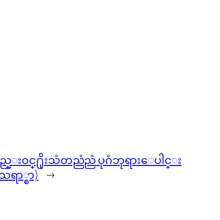
ည္းဝင္႐ိုးသံတညံညံ ပုဂံဘုရားေပါင္း
ေရာ္စာ)
→