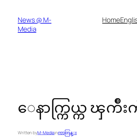
Skip
to
News @ M-
Home
Engli
content
Media
ေနာက္ကြယ္က ၾကိဳးက
Written by
M-Media
in
ကာတြန္း