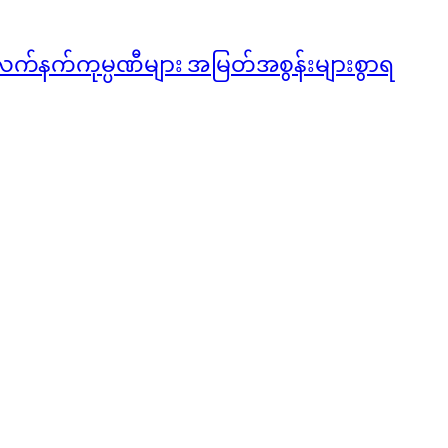
လက်နက်ကုမ္ပဏီများ အမြတ်အစွန်းများစွာရ