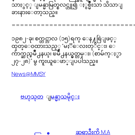
သာႏွင့္ ျမန္မာမြတ္စလင္ဟူ၍ ႏွစ္မ်ဳိးသာ သိသာျ
ခားနားေတာ့သည္။
=============================
၁၉၈၂-ခု၊ စက္တင္ဘာလ (၁၅)ရက္ ေန႔စြဲျဖင့္
ထုတ္ေ၀ထားသည့္ “မႏၱေလးတုိင္း၊ ေ
က်ာက္ဆည္ၿမိဳ႕နယ္၊ ၿမိဳ႕နယ္မွတ္တမ္း၊ (စာမ်က္ႏွာ
၂၇-၂၈)” မွ ကူးယူေဖာ္ျပပါသည္။
News@MMSY
ဗဟုသုတ
ျမန္မာ့သမိုင္း
ဆရာဦးကို M.A