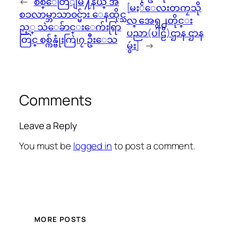
←
စစ္ေတြျမဳိ႔နယ္ အ
[မႏၲေလးတကၠသို
စၥလာမ္ဘာသာ၀င္မ်ား ေနထိုင္သ
လ္ အေရွ႕တိုင္း
ည့္ သဲေခ်ာင္းေက်းရြာ
ပညာ(ပါဠိ)ဌာန ဌာန
တြင္ စစ္က်န္ဗုံးကြဲ၊၇ ဦးေသ
မွဴး]
→
Comments
Leave a Reply
You must be
logged in
to post a comment.
MORE POSTS