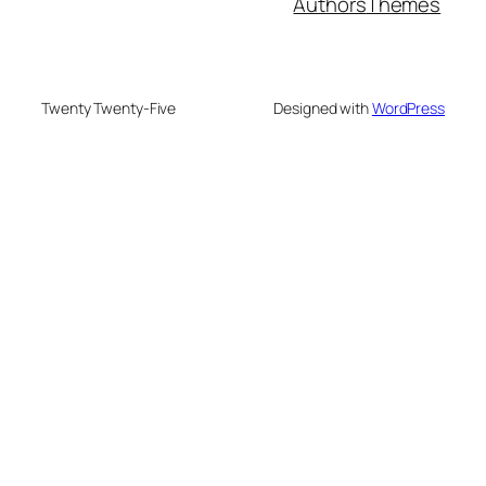
Authors
Themes
Twenty Twenty-Five
Designed with
WordPress