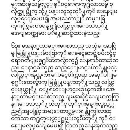
မ္းဆီးခဲ့သမွ်ႏွင့္ ခုိ၀င္ေရာက္႐ွိလာသမွ် စု
လိုက္အုပ္လိုက္ သုံ႔ပန္းလူသူတုိ႔ကုိ ေနေျမ
လုပ္ေျမေပး၍ အမႈေတာ္ကုိ ထမ္းရြ
က္ႏိုင္ၾကေစရန္ ဤလယ္တြင္းေဒသသုိ႔
အေျမာက္အျမား ပုိ႔ေဆာင္ခ်ထားခဲ့သည္။
၆၃။ အေနာ္ရထာမင္းေစာသည္ သထုံေအာင္ပြဲ
မွ မြန္သုံ႔ပန္းမ်ားစြာကုိ ေခၚေဆာင္ခဲ့ၿပီးလွ်င္
ဧရာ၀တီျမစ္႐ုိးတေလွ်ာက္၌ ေနရာခ်ထားခဲ့သ
ည္။ ေနာင္အခါသည္ ဆည္ေျမာင္းတုိ႔ျဖင့္
လယ္တြင္းနယ္ႀကီး ေပၚေပါက္လာရာ အဆုိပါျမ
စ္႐ုိးတေလွ်ာက္ မြန္သုံ႔ပန္းတုိ႔သည္ လယ္တြ
င္းနယ္သုိ႔ ေ႔ရႊေျပာင္းခဲ့ၾက၏။ အေ
နာ္ရထာမင္းေစာသည္ ျမန္မာႏိုင္ငံေျမာက္ဘက္စြ
န္းေဒသသုိ႔ထိတုိင္ တုိင္းခန္းလွည့္လ
ည္၍အျပန္တြင္ အမႈေတာ္ထမ္းရန္လိုက္ပါလာၾ
ကေသာ တ႐ုတ္ႏွင့္႐ွမ္းလူမ်ဳိးတုိ႔ကုိ ေ
နေျမလုပ္ေျမေပး၍ ရြာတည္ေနၾကသည္