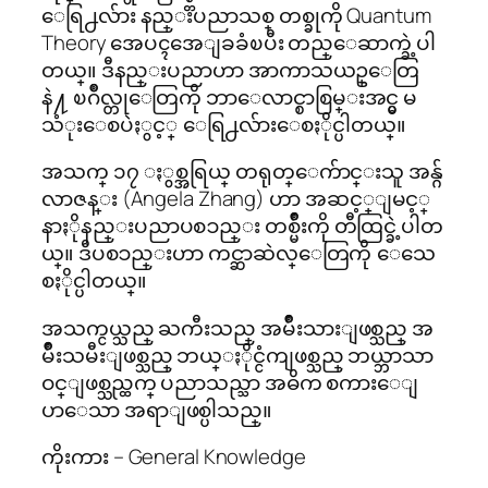
ေရြ႕လ်ား နည္းပညာသစ္ တစ္ခုကို Quantum
Theory အေပၚအေျခခံၿပီး တည္ေဆာက္ခဲ့ပါ
တယ္။ ဒီနည္းပညာဟာ အာကာသယဥ္ေတြ
နဲ႔ ၿဂိဳလ္တုေတြကို ဘာေလာင္စာစြမ္းအင္မွ မ
သံုးေစပဲႏွင့္ ေရြ႕လ်ားေစႏိုင္ပါတယ္။
အသက္ ၁၇ ႏွစ္အရြယ္ တရုတ္ေက်ာင္းသူ အန္ဂ်
လာဇန္း (Angela Zhang) ဟာ အဆင့္ျမင့္
နာႏိုနည္းပညာပစၥည္း တစ္မ်ဳိးကို တီထြင္ခဲ့ပါတ
ယ္။ ဒီပစၥည္းဟာ ကင္ဆာဆဲလ္ေတြကို ေသေ
စႏိုင္ပါတယ္။
အသက္ငယ္သည္ ႀကီးသည္ အမ်ဳိးသားျဖစ္သည္ အ
မ်ဳိးသမီးျဖစ္သည္ ဘယ္ႏိုင္ငံကျဖစ္သည္ ဘယ္ဘာသာ
ဝင္ျဖစ္သည္ထက္ ပညာသည္သာ အဓိက စကားေျ
ပာေသာ အရာျဖစ္ပါသည္။
ကိုးကား – General Knowledge