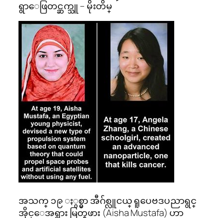
ရွာေဖြတင္ဆက္သူ – မိုးတိမ္
အသက္ ၁၉ ႏွစ္မွာ အီဂ်စ္လူငယ္ ရူပေဗဒပညာရွင္
အိုင္ေအရွား မြတ္စ္တဖား (Aisha Mustafa) ဟာ