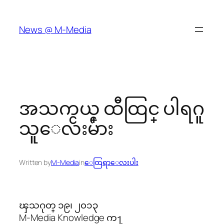
Skip
to
News @ M-Media
content
အသက္ငယ္ ထီထြင္ ပါရဂူ
သူေလးမ်ား
Written by
M-Media
in
ေထြရာေလးပါး
ၾသဂုတ္ ၁၉၊ ၂၀၁၃
M-Media Knowledge က႑