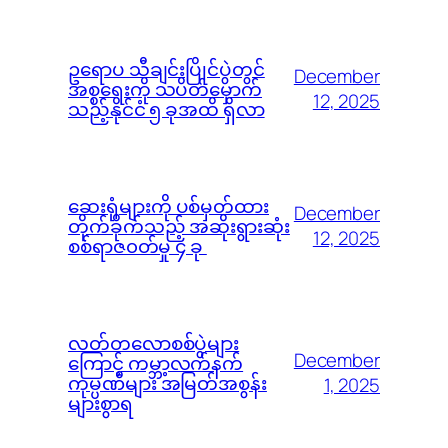
ဥရောပ သီချင်းပြိုင်ပွဲတွင်
December
အစ္စရေးကို သပိတ်မှောက်
12, 2025
သည့်နိုင်ငံ ၅ ခုအထိ ရှိလာ
ဆေးရုံများကို ပစ်မှတ်ထား
December
တိုက်ခိုက်သည့် အဆိုးရွားဆုံး
12, 2025
စစ်ရာဇ၀တ်မှု ၄ ခု
လတ်တလောစစ်ပွဲများ
December
ကြောင့် ကမ္ဘာ့လက်နက်
ကုမ္ပဏီများ အမြတ်အစွန်း
1, 2025
များစွာရ