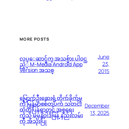
MORE POSTS
June
လုပ္ေဆာင္ခ်က္ အသစ္မ်ား ပါဝင္သ
23,
ည့္ M-Media Android App
Version အသစ္
2015
မြောက်ဦးဆေးရုံ တိုက်ခိုက်မှု
ကို မြန်မာစစ်တပ်က သတင်း
December
ထုတ်ပြန်ရာတွင် အစ္စရေး
13, 2025
ကဲ့သို့ မမှန်၀ါဒဖြန့် နည်းလမ်း
ကို အသုံးပြု