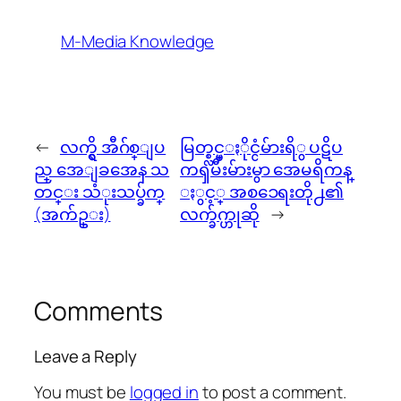
M-Media Knowledge
←
လက္ရွိ အီဂ်စ္ျပ
မြတ္စ္လင္မ္ႏိုင္ငံမ်ားရိွ ပဋိပ
ည္ အေျခအေန သ
ကၡမီးမ်ားမွာ အေမရိကန္
တင္း သံုးသပ္ခ်က္
ႏွင့္ အစၥေရးတို႕၏
(အက်ဥ္း)
လက္ခ်က္ဟုဆို
→
Comments
Leave a Reply
You must be
logged in
to post a comment.