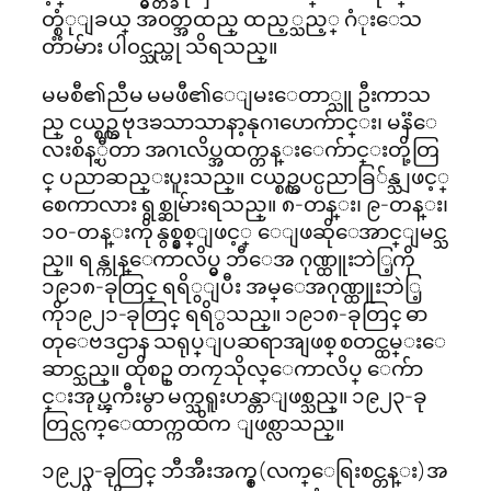
တ္စံုျခယ္ အ၀တ္အထည္ ထည့္သည့္ ဂံုးေသ
တၱာမ်ား ပါ၀င္သည္ဟု သိရသည္။
မမစီ၏ညီမ မမဖီ၏ေျမးေတာ္သူ ဦးကာသ
ည္ ငယ္စဥ္က ဗုဒၶသာသာနာ့နုဂၢဟေက်ာင္း၊ မနၱေ
လးစိန့္ပီတာ အဂၤလိပ္အထက္တန္းေက်ာင္းတို့တြ
င္ ပညာဆည္းပူးသည္။ ငယ္စဥ္ကပင္ပညာခြ်န္သျဖင့္
စေကာလား ရွစ္ဆုမ်ားရသည္။ ၈-တန္း၊ ၉-တန္း၊
၁၀-တန္းကို နွစ္နွစ္ျဖင့္ ေျဖဆိုေအာင္ျမင္သ
ည္။ ရန္ကုန္ေကာလိပ္မွ ဘီေအ ဂုဏ္ထူးဘဲြ့ကို
၁၉၁၈-ခုတြင္ ရရိွျပီး အမ္ေအဂုဏ္ထူးဘဲြ့
ကို၁၉၂၁-ခုတြင္ ရရိွသည္။ ၁၉၁၈-ခုတြင္ ဓာ
တုေဗဒဌာန သရုပ္ျပဆရာအျဖစ္ စတင္ထမ္းေ
ဆာင္သည္။ ထိုစဥ္ တကၠသိုလ္ေကာလိပ္ ေက်ာ
င္းအုပ္ၾကီးမွာ မက္သရူးဟန္တာျဖစ္သည္။ ၁၉၂၃-ခု
တြင္လက္ေထာက္ကထိက ျဖစ္လာသည္။
၁၉၂၃-ခုတြင္ ဘီအီးအက္စ္(လက္ေရြးစင္တန္း)အ