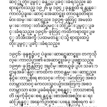
ဆင့္သို့တိုးျမွင့္ ခန့္အပ္ျခင္းခံရသည္။ ဆ
ရာၾကီးသည္ ၁၉၂၆ မွ ၁၉၄၂ ခုနွစ္အထိ ရန္ကုန္ေ
ကာလိပ္ပဲခူးေဆာင္ အေဆာင္မွူး တာ၀န္၀တၱရား
မ်ား ထမ္းေဆာင္သည္။ ၁၉၃၅-ခုတြင္ အမႈထ
မ္းေကာင္းတံဆိပ္ရမင္း ဘဲြ့ခီ်းျမွင့္ျခ
င္းခံရသည္။ ၁၉၄၆-ခုတြင္ ကထိကရာထူးျဖ
င့္ ဘီအီးအက္စ္စီ (ပထမတန္း)သို့ ရာထူးထပ္မံ
တိုးျမွင့္ျခင္းခံရသည္။
၁၉၄၆-ခုနွစ္၌ပင္ ပဲခူးေဆာင္အေဆာင္မွူး၊ တကၠသို
လ္ေကာလိပ္မ်ား၏ အေဆာင္မွူးခ်ဴပ္ျဖစ္လာသည္။
၁၉၅၈-ခု ဇြန္လတြင္ အျငိမ္းစားယူခဲ့ျပီး သခၤ်ာ
ဌာနအခိ်န္ပိုင္းကထိက တာ၀န္ထမ္းေဆာင္သည္။
နိုင္ငံေတာ္အစိုးရ စာသင္ေက်ာင္းမ်ားတြင္ အစၥ
လာမ္ဘာသာ၀င္ ကေလးသူငယ္မ်ားအတြက္ အစၥ
လာမ္ဘာသာ အေျခခံရရိွေစရန္နွင့္ ဘာသာစာရိ
တၱ ၾကံ့ခိုင္ေစရန္သင္ခန္းစာအစီအစဥ္မ်ား ေရး
ဆဲြရန္နွင့္ အၾကံဥာဏ္ေပးရန္ အစိုးရက ေ