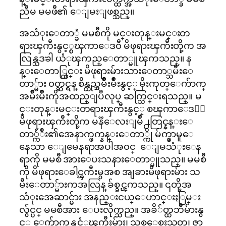
ညီမ မမဖီ၏ ေျမးျဖစ္သည္။
အသံုးေတာ္ခံ မမစီကို မင္းတုန္းမင္းတ
ရားၾကီးနွင့္စၾကာေဒ၀ီ မိဖုရားၾကီးတို့က အ
လြန္သဒၶါ ယံုၾကည္ေတာ္မူၾကသည္။ န
န္းေတာ္တြင္း မိဖုရားမ်ားသားေတာ္သမီးေ
တာ္မ်ား ၀တ္ဆင္ရန္ စိန္ထည္အမ်ိဳးမ်ိဳးနွင့္ မိုးကုတ္ေက်ာက္
အမ်ိဳးမ်ိဳးကိုအထည္ျပဳလုပ္ ဆက္သြင္းရသည္။ မ
င္းတုန္းမင္းတရားၾကီးနွင့္ စၾကာေဒ၀ီ
မိဖုရားၾကီးတို့က မနၱေလးျမိဳ႕တြင္နန္းေ
တာ္က်ံဳး၏အေနာက္ဖက္နန္းေတာ္ကို မ်က္နွာမူေ
နေသာ ေျမေနရာအပါအ၀င္ ေျမသံုးေန
ရာကို မမစီ အားေပးသနားေတာ္မူသည္။ မမစီ
ကို မိဖုရားေခါင္ၾကီးမွအစ အျခားမိဖုရားမ်ား သ
မီးေတာ္မ်ားကအလြန္ ခ်စ္ခင္ၾကသည္။ ၎တို့အ
သံုးအေဆာင္မ်ား အနည္းငယ္ေဟာင္းႏြမ္း
လွ်င္ပင္ မမစီအား ေပးလိုက္သည္။ အခိ်တ္ထဘီမ်ားနွ
င့္ ေက်ာက္မွန္တင္ခံုၾကီးမ်ား၊ သစ္ေစးသုတ္၊ ဇာ