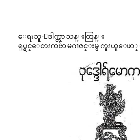
ေရးသူ-ေဒါက္တာ သန္းထြန္း
ရုပ္ရွင္ေတးကဗ်ာ မဂၢဇင္းမွ ကူးယူေဖ