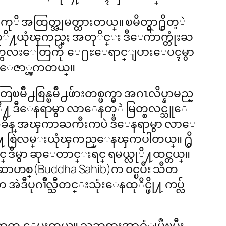
 အထြတ္အျမတ္ထားတယ္။ ၿမိတ္မွာ႐ွိတ့ဲ
ယုံၾကည္မႈ အတုိင္း ဒီေက်ာက္တုံးႀ
္ကေလးေတြကို ေ႐ႊေရာင္ျပားေပၚမွာ
ိ ပူေဇာ္ၾကတယ္။
စြန္ၿမိဳ႕ဖ်ားတစ္ဖက္မွာ အဂၤလိပ္နာမည္
ုိ႔ ဒီေနရာမွာ လာေနတ့ဲ မြတ္စလင္သူေ
န္မီ အခ်ိန္ အၾကာႀကီးကပဲ ဒီေနရာမွာ လာေ
ုိ႔ စြဲလမ္းယုံၾကည္ေနၾကပါတယ္။ ႐ွိ
င္ ဒီမွာ ဆုေတာင္းရင္ ရမယ္လုိ႔ထင္တယ္။
ဆာဟစ္(Buddha Sahib)က ၀င္ၿပီး သီတ
ုဂၢိဳလ္သီတင္းသုံးေနထုိင္ဖို႔ ကပ္လ်
ဆာက္ ေပးတယ္။ သူဘုရားအာ႐ုံျပဳၿပီး