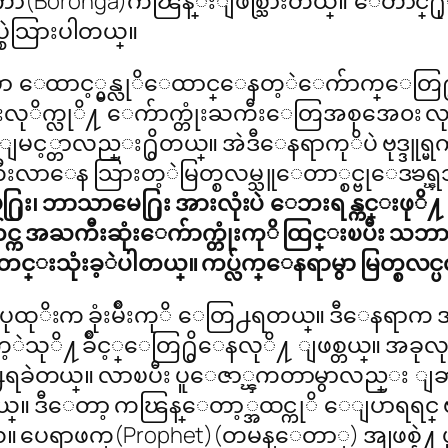
ဖ႐ုံကာ(Boronga)ကၽြန္းျဖစ္သြားတယ္။ ေတာင္႐
ပ္စဲသြားပါတယ္။
းမွာ ေထာင့္မွန္လုိေထာင္ေနတ့ဲေက်ာက္ေတြ႐ွိ
ုိက္လုိ႔ ေက်ာက္တုံးႀကီးေတြအစုအေ၀း လုိက္
့္တာလည္း႐ွိတယ္။ အဲဒီေနရာကုိပဲ ဗုဒ္ဒူရ
ေန သြားတ့ဲမြတ္စလမ္သူေတာ္စင္ဗုေဒၶရ္ၾသလ
ေ႐ြး၊ ဘာသာမေ႐ြး အားလုံးပဲ ေဘးရန္ကင္းဖုိ႔ 
 အႀကီးဆုံးေက်ာက္တုံးကုိ ထြင္းၿပီး သဘာ၀
တင္းသုံးခ့ဲပါတယ္။ ကပ္လ်က္ေနရာမွာ မြတ္စလင္ပ
ထုိးက ခုံးမ်ဳိးကုိ ေတြ႕ရတယ္။ ဒီေနရာက 
႔ ခ်ဳိင့္ေတြ႐ွိေနလုိ႔ ျဖစ္တယ္။ အခုလုိဟိႏၵဴ
ဲတယ္။ လာၿပီး ပူေဇာ္ၾကတာမွာလည္း ျခားနားပု
 ဒီေတာ့ ကၽြန္ေတာ့္အထင္ကုိ ေျပာရရင္ ဗု
႐ွိတယ္။ ပေရာဖက္(Prophet)(တမန္ေတာ္) အျဖစ္န