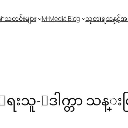
sh
သတင်းများ
M-Media Blog
သုတ၊ရသနှင့်
ရးသူ-ေဒါက္တာ သန္း