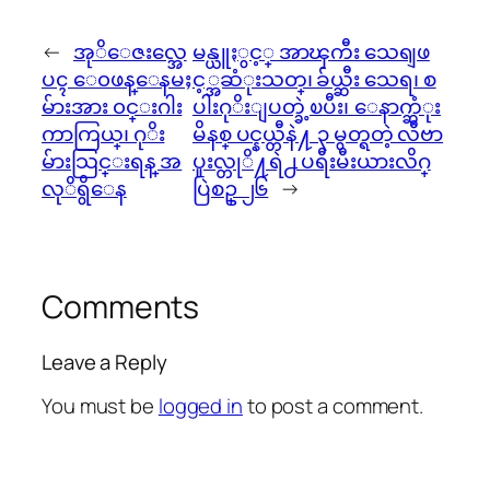
←
အုိေဇးလ္အေ
မန္ယူႏွင့္ အာၾကီး သေရျဖ
ပၚ ေ၀ဖန္ေနမႈ
င့္အဆံုးသတ္၊ ခ်ယ္ဆီး သေရ၊ စ
မ်ားအား ၀င္းဂါး
ပါးဂုိးျပတ္ခဲ့ၿပီး၊ ေနာက္ဆံုး
ကာကြယ္၊ ဂုိး
မိနစ္ ပင္နယ္တီနဲ႔ ၃ မွတ္ရတဲ့ လီဗာ
မ်ားသြင္းရန္ အ
ပူးလ္တုိ႔ရဲ႕ ပရီးမီးယားလိဂ္
လုိရွိေန
ပြဲစဥ္ ၂၆
→
Comments
Leave a Reply
You must be
logged in
to post a comment.