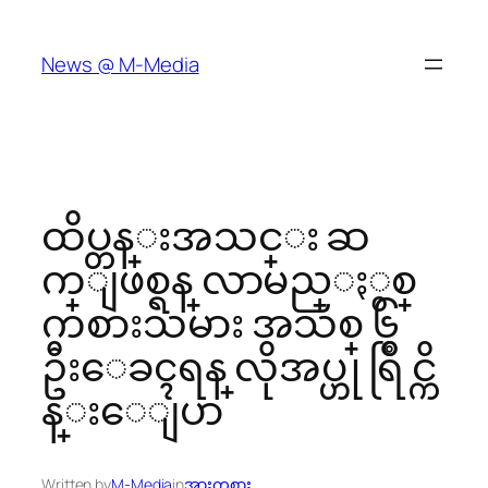
Skip
to
News @ M-Media
content
ထိပ္တန္းအသင္း ဆ
က္ျဖစ္ရန္ လာမည္ႏွစ္
ကစားသမား အသစ္ ၆
ဦးေခၚရန္ လိုအပ္ဟု ရြိဳင္ကိ
န္းေျပာ
Written by
M-Media
in
အားကစား