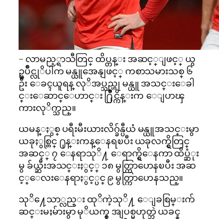
– လာမည့္ရာသီတြင္ ထိပ္တန္း အဆင့္ျဖင့္ ယွ
ဥ္ၿပိဳင္လုိပါက မန္ယူအေနျဖင့္ ကစာသမားသစ္ ၆
ဦး ေခၚယူရန္ လုိအပ္သည္ဟု မန္ယူ အသင္းေခါ
င္းေဆာင္ေဟာင္း ႐ြိဳင္ကိန္းက ေျပာၾ
ကားလုိက္သည္။
ယမန္ႏွစ္ ပရီးမီးယားလိဂ္ခ်န္ပီယံ မန္ယူအသင္းမွာ
ယခုႏွစ္တြင္ ႐ုန္းကန္ေနရၿပီး ယခုလက္ရွိတြင္
အဆင့္ ၇ ေနရာသုိ႔ ေရာက္ရွိေနကာ ထိပ္ဆံုး
မွ ခ်ယ္ဆီးအသင္းႏွင့္ ၁၈ မွတ္ကြာဟေနၿပီး အဆ
င့္ေလးေနရာႏွင့္ပင္ ၉ မွတ္ကြာဟေနသည္။
သုိ႔ေသာ္လည္း ထုိကဲ့သုိ႔ ေျခစြမ္းက်
ဆင္းမႈမ်ားမွာ မုိယက္စ္ အျပစ္မဟုတ္ဘဲ ယခင္န