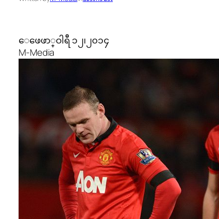
ေဖေဖာ္ဝါရီ ၁၂၊၂၀၁၄
M-Media