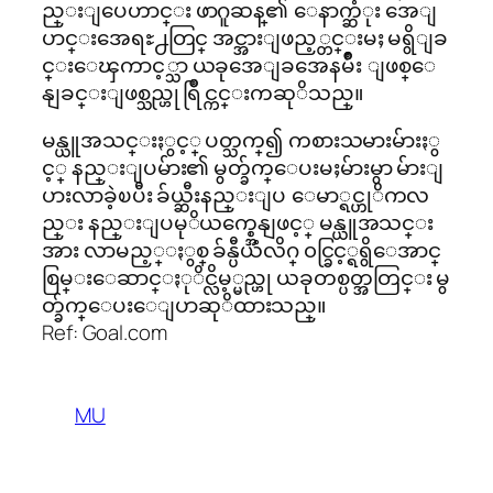
ည္းျပေဟာင္း ဖာဂူဆန္၏ ေနာက္ဆံုး အေျ
ပာင္းအေရႊ႕တြင္ အင္အားျဖည့္တင္းမႈ မရွိျခ
င္းေၾကာင့္သာ ယခုအေျခအေနမ်ိဳး ျဖစ္ေ
နျခင္းျဖစ္သည္ဟု ရြိဳင္ကင္းကဆုိသည္။
မန္ယူအသင္းႏွင့္ ပတ္သက္၍ ကစားသမားမ်ားႏွ
င့္ နည္းျပမ်ား၏ မွတ္ခ်က္ေပးမႈမ်ားမွာ မ်ားျ
ပားလာခဲ့ၿပီး ခ်ယ္ဆီးနည္းျပ ေမာ္ရင္ဟုိကလ
ည္း နည္းျပမုိယက္စ္အေနျဖင့္ မန္ယူအသင္း
အား လာမည့္ႏွစ္ ခ်န္ပီယံလိဂ္ ၀င္ခြင့္ရရွိေအာင္
စြမ္းေဆာင္ႏုိင္လိမ့္မည္ဟု ယခုတစ္ပတ္အတြင္း မွ
တ္ခ်က္ေပးေျပာဆုိထားသည္။
Ref: Goal.com
MU