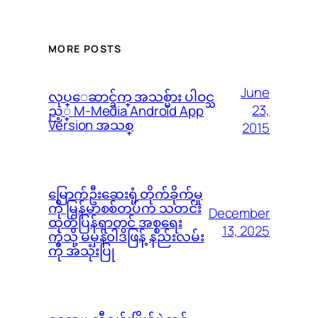
MORE POSTS
June
လုပ္ေဆာင္ခ်က္ အသစ္မ်ား ပါဝင္သ
23,
ည့္ M-Media Android App
Version အသစ္
2015
မြောက်ဦးဆေးရုံ တိုက်ခိုက်မှု
ကို မြန်မာစစ်တပ်က သတင်း
December
ထုတ်ပြန်ရာတွင် အစ္စရေး
13, 2025
ကဲ့သို့ မမှန်၀ါဒဖြန့် နည်းလမ်း
ကို အသုံးပြု