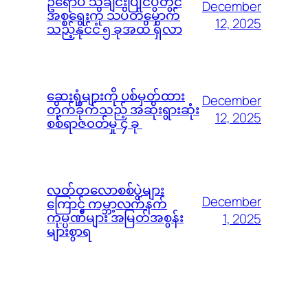
ဥရောပ သီချင်းပြိုင်ပွဲတွင်
December
အစ္စရေးကို သပိတ်မှောက်
12, 2025
သည့်နိုင်ငံ ၅ ခုအထိ ရှိလာ
ဆေးရုံများကို ပစ်မှတ်ထား
December
တိုက်ခိုက်သည့် အဆိုးရွားဆုံး
12, 2025
စစ်ရာဇ၀တ်မှု ၄ ခု
လတ်တလောစစ်ပွဲများ
December
ကြောင့် ကမ္ဘာ့လက်နက်
ကုမ္ပဏီများ အမြတ်အစွန်း
1, 2025
များစွာရ