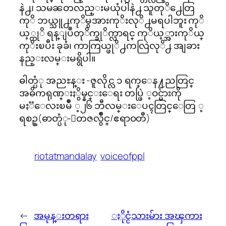
နဲ႕၊ သမၼတလည္းမယုံပါနဲ႕ သူတုိ႕ေတြ
ကုိ ဘယ္သူ႕ကုိမွအားကုိးလုိ႕မရပါဘူး ကုိ
ယ့္ကုိ ရန္ျပဳတုိက္ခုိက္လာရင္ ကုိယ့္အားကုိယ္
ကုိးၿပီး ခုခံ၊ ကာကြယ္ဖုိ႕ကလြဲလုိ႕ အျခား
နည္းလမ္းမရွိပါ။
ဓါတ္ပံု အညႊန္း -ဇူလိုင္လ ၁ ရက္ေန႔ညတြင္
အဓိကရုဏ္းႏွိမ္နင္းေရး တပ္ဖြဲ ့ဝင္မ်ားကို
မႏၱေလးၿမိဳ ့၂၆ ဘီလမ္းေပၚတြင္ေတြ ့
ရစဥ္(ဓာတ္ပံု-ေတဇလွိဳင္/ဧရာဝတီ)
riotatmandalay
voiceofppl
←
အမုန္းတရား
ႏိုင္ငံသားမ်ား အၾကား