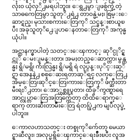
လုံး၀ ယုံလုိ႕မရပါဘူး။ ေရွ႕မွာ ျဖစ္ပ်က္ခဲ့တဲ့
သာဓကေတြမွာ သူတုိ႕ရဲ႕ တာ၀န္မဲ့မႈ၊ စြမ္းေ
ဆာင္ရည္၊ မုသားစကားေတြကုိ သင္ခန္းစာယူၿ
ပီး အခုသူတုိ႕ေျပာေနတာေတြကုိ အကုန္မ
ယုံပါ။
အင္တာနက္မွာပါတဲ့ သတင္းေၾကာင့္ ဆုိင္ပုိင္ရွ
င္ကုိ ေမးျမန္းတာ၊ အမႈတည္ေဆာက္တာ၊ မွန္က
န္မႈ ရွိ/မရွိ၊ က်ဴးလြန္မႈ ရွိ/မရွိ ရဲ လုပ္ငန္းပုိင္းဆုိ
င္ရာ အေနနဲ႕ စစ္ေဆးရတာဆုိရင္ လက္ေတြ႕
အိမ္ေတြ၊ဆုိင္ေတြ၊ကားေတြကုိ ဖ်က္ဆီးတာ
မီးရႈိ႕တာ၊ ေအာ္ဟစ္ဆူပူတာ၊ ထိခုိက္ဒဏ္ရာရေ
အာင္လုပ္တာေတြအတြက္က်ေတာ့ ထိထိေရာက္ေ
ရာက္ တားဆီးတာမ်ဳိးေတြ ရဲတပ္ဖြဲ႕က မျပဳလုပ္ခဲ့
ပါဘူး။
ေကာလဟာသတင္း တစ္ခုကုိက်ေတာ့ မေယာ
င္ရာဆီလူး၊ အလုပ္မရွိေၾကာင္ေရးခ်ဳိးၿပီး လူအ