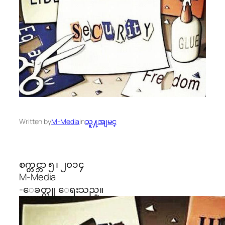
Written by
M-Media
in
သူ႔အျမင္
စက္တင္ဘာ ၅ ၊ ၂၀၁၄
M-Media
-ေခတ္လူ ေရးသည္။