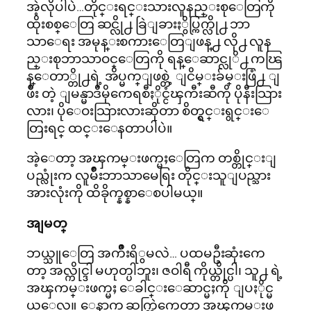
အဲ့လိုပါပဲ…တိုင္းရင္းသားလူနည္းစုေတြကို
ထိုးစစ္ေတြ ဆင္လို႕ ခြဲျခားႏွိပ္ကြက္လို႕ ဘာ
သာေရး အမုန္းစကားေတြျဖန္႕ လို႕ လူန
ည္းစုဘာသာဝင္ေတြကို ရန္ေဆာင္လုိ႕ ကၽြ
န္ေတာ္တို႕ရဲ့ အိပ္မက္ျဖစ္တဲ့ ျငိမ္းခ်မ္းဖြံ႕ ျ
ဖိဳး တဲ့ ျမန္မာဒီမိုကေရစီႏိုင္ငံၾကီးဆီကို ပိုနီးသြား
လား၊ ပိုေဝးသြားလားဆိုတာ စိတ္ရွင္းရွင္းေ
တြးရင္ ထင္းေနတာပါပဲ။
အဲ့ေတာ့ အၾကမ္းဖက္မႈေတြက တစ္တိုင္းျ
ပည္လုံးက လူမ်ိဳးဘာသာမေရြး တိုင္းသူျပည္သား
အားလုံးကို ထိခိုက္နစ္နာေစပါမယ္။
အျမတ္
ဘယ္သူေတြ အက်ိဳးရိွမလဲ… ပထမဦးဆုံးကေ
တာ့ အလ္ကိုင္ဒါ မဟုတ္ပါဘူး၊ ဇဝါရီ ကိုယ္တိုင္ပါ၊ သူ႕ ရဲ့
အၾကမ္းဖက္မႈ ေခါင္းေဆာင္မႈကို ျပႏိုင္မ
ယ္ေလ။ ေနာက္ ဆက္တြဲကေတာ့ အၾကမ္းဖ