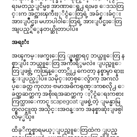
ရးမတည္ျငိမ္မႈ၊ အာဏာေရွ႕ ရႈမႈ၊ ေဒသတြ
င္းက အင္အားၾကီးႏုိင္ငံေတြရဲ့ အခ်င္းခ်င္း
အားျပိဳင္မႈ၊ မဟာပါဝါေတြရဲ့ အားျပိဳင္မႈေတြ
အျပည့္ရိွေနတယ္ဆိုတာပါပဲ။
အရႈံး
အၾကမ္းဖက္မႈေတြ ျဖစ္လာရင္ ဘယ္သူေတြ န
စ္နာျပီး ဘယ္သူေတြ အက်ိဳးရိွမလဲ။ ျပည္သူေ
တြျဖစ္တဲ့ ကၽြန္ေတာ္တို႕ ကေတာ့ နစ္နာမွာ ရာႏႈ
န္းျပည့္ပါပဲ။ သမိုင္းတစ္ေလွ်ာက္ အဂၤလိ
ပ္ေခတ္က ကုလား-ဗမာအဓိကရုဏ္းကစလို႕ ေ
ခတ္အဆက္ဆက္ အစိုးရအဆက္ဆက္ ႏိုင္ငံေရးကစား
ကြက္သားေကာင္ scapegoat ျဖစ္ခဲ့တဲ့ ျမန္မာမြ
တ္စလင္မ္လူထု အသိုင္းအဝန္းက အနစ္နာဆုံးျဖစ္ပါ
လိမ့္မယ္။
ထိခုိက္နစ္နာရမယ့္ျပည္သူေတြထဲက ျပည္