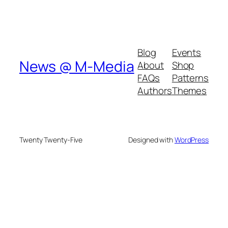
Blog
Events
News @ M-Media
About
Shop
FAQs
Patterns
Authors
Themes
Twenty Twenty-Five
Designed with
WordPress