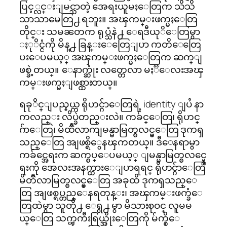
ပြင့္လင္းျမင္သာတဲ့ အေရးယူမႈေတြက သိသိ
သာသာမေတြ႕ ရဘူး။ အၾကမ္းဖက္မႈေတြ
တိုင္း သမၼတက ရုပ္သံနဲ႕ ေရဒီယုိေတြမွာ
ႏုိင္ငံကို မိန္႕ ခြန္းေတြေျပာ ကတိေတြေ
ပးေပမယ့္ အၾကမ္းဖက္မႈေတြက ဆက္ျ
ဖစ္ခဲ့တယ္။ ေနာက္ဆုံး လတ္တေလာ မႏၱေလးအၾ
ကမ္းဖက္မႈျဖစ္ထားတယ္။
ရခုိင္ျပည္နယ္က ရိုဟင္ဂ်ာေတြရဲ့ identity ျပႆ နာ
ကလည္း လိပ္ခဲတည္းလဲ။ ကခ်င္ေတြ၊ ရိုဟင္
ဂ်ာေတြ၊ မိထၳီလာကျမန္မာမြတ္စလင္မ္ေတြ ဒုကၡ
သည္ေတြ အျဖစ္ရိွေနၾကတယ္။ ဒီေနရာမွာ
ကခ်င္အေရးက ဆက္စပ္ေပမယ့္ ျမန္မာမြတ္စလင္မ္အေ
ရးကို အေလးအနက္ထားေျပာရရင္ ရိုဟင္ဂ်ာေတြ
မိတၳီလာမြတ္စလင္မ္ေတြ အခုထိ ဒုကၡသည္ေ
တြ အျဖစ္ရပ္တည္ေနရတုန္း၊ အၾကမ္းဖက္ခံေ
တြထဲမွာ သူတို႕ ေရွ႕ မွာ မိသားစုဝင္ လူမမ
ယ္ေတြ သက္ၾကီးရြယ္အိုးေတြကို မ်က္စိေ