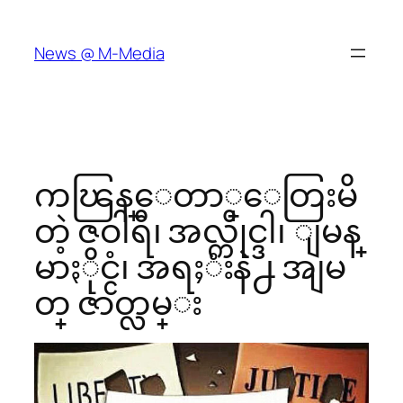
Skip
to
News @ M-Media
content
ကၽြန္ေတာ္ေတြးမိ
တဲ့ ဇဝါရီ၊ အလ္ကိုင္ဒါ၊ ျမန္
မာႏိုင္ငံ၊ အရႈံးနဲ႕ အျမ
တ္ ဇာတ္လမ္း