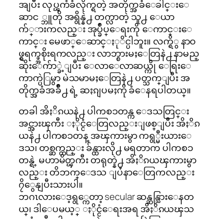
အျပီး လုပ္ၾကံခံလိုက္ရတဲ့ အတိုက္အခံေခါင္းေ
ဆာင ္ဘူတို အရွိန္နဲ႕ တက္လာတဲ့ သူ႕ ေယာ
က်္ားကလည္း အုပ္ခ်ဳပ္ေရးကို ေကာင္းေ
ကာင္း မေဖာ္ေဆာင္ႏုိင္ပါဘူး။ လက္ရိွ နာဝ
ဖ္ရွရက္ဖ္အစိုးရကလည္း လာဘ္စားမႈေတြနဲ႕ နာမည္
ဆိုးေက်ာ္ခဲ့ျပီး ေလာေလာဆယ္ကို ေရြးေ
ကာက္ပဲြမွာ မဲသမာမႈေတြနဲ႕ ပတ္သက္ျပီး အ
တိုက္အခံအခ်ိဳ႕ ရဲ့ ဆႏၵျပမႈကို ခံေနရပါတယ္။
တခါ အိႏိၵယနဲ႕ ပါကစၥတန္က ေဒသတြင္း
အင္အားၾကီး ႏိုင္ငံေတြလည္းျဖစ္ျပီး အိႏိၵ
ယနဲ႕ ပါကစၥတန္ အၾကားမွာ ကရွ္မီးယားေ
ဒသ၊ တစ္ဆက္တည္း ခ်န္ထားလို႕ မရတာက ပါကစၥ
တန္ရဲ့ မဟာမိတ္ၾကီး တရုတ္နဲ႕ အိႏိၵယၾကားမွာ
လည္း တိဘက္ေဒသ ျပႆနာေတြကလည္း
၇ိွေနျပီးသားပါ။
ဘဂၤလားေဒ့ရွ္ကေတာ့ secular ဆန္ဆန္သြားေနတ
ယ္၊ ဒါေပမယ့္ ႏိုင္ငံေရးအရ အိႏိၵယၾသ