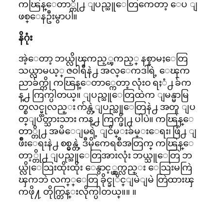
ကၽြန္ေတာ္တို႕ ျပည္သူေတြကေတာ့ ေပ ျ
ဖစ္ေနဦးမွာပါ။
နိဂုံး
အဲ့ေတာ့ ဘယ္လိုၾကည့္ၾကည့္ နစ္နာမႈေတြ
သယ္လာမယ့္ ဇဝါရီနဲ႕ အလ္ေကဒါရဲ့ ေၾက
ညာခ်က္ကို ကၽြန္ေတာ္ကေတာ့ လုံးဝ ရႈံ႕ ခ်က
န္႕ ကြက္ပါတယ္။ ျပည္သူေတြထဲက ျမန္မာမြ
တ္စလင္မ္ထုလည္း က်န္တဲ့ျပည္သူေတြနဲ႕ အတူ ျပ
တ္ျပတ္သားသား ကန္႕ ကြက္ဖို႕ ပါပဲ။ ကၽြန္ေ
တာ္တို႕ အမိေျမရဲ့ ျငိမ္းခ်မ္းေရး၊ ဖြံ႕ ျ
ဖိဳးေရးနဲ႕ စစ္မွန္တဲ့ ဒီမိုကေရစီအတြက္ ကၽြန္ေ
တာ့္တို႕ ျပည္သူေတြအားလုံး ဘယ္သူေတြ ဘ
ယ္လိုေသြးထိုးထိုး ေနွာင့္ယွက္လည္း ေသြးမကြဲ
ၾကဘဲ လက္္ေတြ ခိုင္ခုိင္ျမဲျမဲ တြဲထားၾ
ကဖို႔ တိုက္တြန္းလိုက္ပါတယ္။။ ။