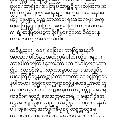
င္းေဆာင္ပိုင္းေတြ ပညာရွင္ပိုင္းေတြက ဘ
ယ္လိုပဲ ဘူးခံျငင္းေန ရွင္းခ်က္ေပးေနေပမ
ယ့္ ျမန္မာျပည္က ဘာသာေရးအၾကမ္းဖက္
မႈေတြနဲ႕ ျပည္တြင္းစစ္ေတြဟာ ကုလသမ
ဂၢ ရဲ့ စားပြဲေပၚက စိုးရိမ္စာရင္းထဲ ခ်ိတ္ေန
တာကေတာ့ ကမာၻသိပါ။
တခ်ိန္တည္း ၂၀၁၅ ေရြးေကာက္ပြဲအၾကိဳ
အာဏာရပါတီနဲ႕ အတိုက္အခံပါတီ၊ တိုင္းရင္း
သားပါတီေတြ ၾကားသာမက ေခါင္းေဆာ
င္ပိုင္း တစ္ဦးခ်င္းၾကားမွာလည္း အားျပိဳင္
မႈေတြ ၇ိွေနတယ္ဆုိတာကေတာ့ ေပၚလြင္ေ
နပါတယ္။ စစ္အစိုးရလက္ထက္ကစလို႕ ယေန႕အထိ ၾ
သဇာလႊမ္းမိုးဆဲ အင္အားၾကီး တရုတ္နဲ႕ အေမရိ
ကန္ဦးေဆာင္တဲ့ အေနာက္ကမာၻရဲ့ ျမန္မာႏိုင္ငံအေ
ပၚ အားျပဳိင္မႈကလည္း အရွိန္ေကာင္းေနဆဲ
ပါ။ အဲ့ေတာ့ အက်ဥ္းခ်ဳပ္ရရင္ တစ္ဖက္သတ္မႈ၊ မ
တရားမမွ်တမႈ၊ အုပ္ခ်ဳပ္ေရးညံ့ဖ်င္းမႈ၊ ႏိုင္ငံေ