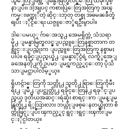
သူေတြျဖစ္တဲ့ ျမန္မာမြတ္စလင္မ္ေတြ ထိခိုက္နစ္
နာျပီး၊ ဒါ့အျပင္ ကစားပြဲေတြအတြက္ အၾ
ကမ္းဖက္ဆုိတဲ့ ဆိုင္းဘုတ္ တစ္ခု အဓမၼခ်ိတ္ခံ
ရျပီး ႏိုင္ငံေရး ယဇ္ပူေဇာ္ခံရဦးမွာပါ။
ဒါေပမယ့္ ဂ်ာေအသူ႕ အေမရိုက္တဲ့ သံသရာ
မို႕ ျမန္မာမြတ္စလင္မ္ျပည္သူေတြနစ္နာတာက တ
စ္တိုင္းျပည္လုံးက ျပည္သူေတြအတြက္ နစ္နာမႈ
ပါပဲ။ ရခိုင္ျပည္နယ္နဲ႕ ျမန္မာႏိုင္ငံရဲ့ လက္ရိွအေျ
ခအေနတို႕ကို ဥပမာ ျမင္ၾကည့္ရင္ေတာ့ ပိုသိ
သာျမင္သာပါလိမ့္မယ္။
ရိုဟင္ဂ်ာေတြကို သတ္လို႕ သူတို႕ ရြာေတြကိုမီး
ရိႈ႕ ျမိဳ႕ ျပင္ထုတ္လို႕ ရခိုင္ေတြနဲ႕ ရခုိင္ျပ
ည္နယ္ ဒုတိယအဆင္းရဲဆုံး စာရင္းက ျမန္ျမ
န္လြတ္ဖို႕ ရိွသြားလား ဘယ္လိုျဖစ္ေနတယ္ဆိုတာ စိ
တ္ကိုဖြင့္ျပီး ၾကည့္ရင္ ရွင္းရွင္းၾကီးျမ
င္ႏိုင္ပါတယ္။