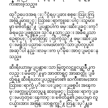
ကိဳးစားခဲ့သည္။
ထုိဥပေဒအရ ႏုိင္ငံရပ္ျခား စစ္ေသြးႂကြ
အဖြဲ႕မ်ားႏွင့္ သြားေရာက္ပူးေပါင္းသူမ်ား
မွာ ၿဗိတိန္သုိ႔ ျပန္လာပါက ဖမ္းဆီးျခင္းကုိ
ခံရမည္ျဖစ္သည္။ သုိ႔ေသာ္လည္း အခ်ိဳ႕ေသာ
ဥေရာပႏုိင္ငံမ်ားတြင္ ုထိုကဲ့သုိ႔ ဖမ္းဆီးျခ
င္းမရွိဘဲ ပညာေပးမႈမ်ားကုိသာျပဳလုပ္ၿပီး
အဆုိပါ နည္းလမ္းက ပုိမိုေအာင္ျမင္ေန
သည္။
ဆီးရီးယားမွျပန္လာေသာ မြတ္စလင္လူငယ္အခ်ိဳ႕က
လည္း မိမိတုိ႔မွာ အာဏာရွင္ အာဆတ္ကို ျဖဳ
တ္ခ်ရန္ ဆီးရီးယားျပည္သူမ်ား၏ ႀကိဳးစားမႈအား
သြားေရာက္ပံ့ပုိးေပးျခင္းျဖစ္ၿပီး အၾက
မ္းဖက္လုပ္ရပ္မ်ားလုပ္ရန္ ဆႏၵျဖင့္ သြားေရာက္ျခ
င္းမဟုတ္ေၾကာင္း၊ ၿဗိတိန္၏ ဥပေဒမွာ လူ
ငယ္မ်ားအား အစြန္းတစ္ဘက္သုိ႔ တြန္းပုိ႔ျခ