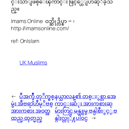
င္းသာျဖစ္ေၾကာင္း ဖြင့္ဟေျပာဆုိခဲ့သ
ည္။
Imams Online ဝဘ္ဆိုဒ္လိပ္စာ =>
http://imamsonline.com/
ref: OnIslam
UK Muslims
←
ပီအက္စ္ဂ်ီ တုိက္စစ္
နယ္သာလန္၏ တစ္ႏွစ္တာ အေ
မွဴး အီဗရာဟီမုိဗစ္
ကာင္းဆံုး အားကစားဆု
အားကစား အ၀တ္အ
မ်ားတြင္ မန္ယူမွ ဗန္ပါစီႏွင့္ ဗ
ထည္ ထုတ္မည္
န္ဂါးလ္တုိ႔ပါ၀င္
→