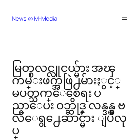
Skip
to
News @ M-Media
content
မြတ္စလင္လူငယ္မ်ား အၾ
ကမ္းဖက္အဖြဲ႕မ်ားႏွင့္
မပတ္သက္ေစေရး ပ
ညာေပး ဝဘ္ဆိုဒ္ လန္ဒန္မွ ဗ
လီေရွ႕ေဆာင္မ်ား ျပဳလု
ပ္