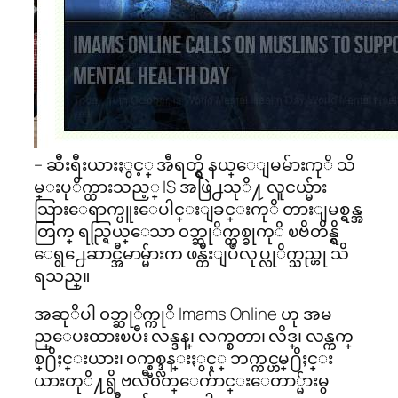
– ဆီးရီးယားႏွင့္ အီရတ္ရွိ နယ္ေျမမ်ားကုိ သိ
မ္းပုိက္ထားသည့္ IS အဖြဲ႕သုိ႔ လူငယ္မ်ား
သြားေရာက္ပူးေပါင္းျခင္းကုိ တားျမစ္ရန္အ
တြက္ ရည္ရြယ္ေသာ ၀ဘ္ဆုိက္တစ္ခုကုိ ၿဗိတိန္ရွိ
ေရွ႕ေဆာင္အီမာမ္မ်ားက ဖန္တီးျပဳလုပ္လုိက္သည္ဟု သိ
ရသည္။
အဆုိပါ ၀ဘ္ဆုိက္ကုိ Imams Online ဟု အမ
ည္ေပးထားၿပီး လန္ဒန္၊ လက္စတာ၊ လိဒ္၊ လန္ကက္
စ္႐ိႈင္းယား၊ ၀က္စ္မစ္ဒ္လန္းႏွင့္ ဘက္ကင္ဟမ္႐ိႈင္း
ယားတုိ႔ရွိ ဗလီ၀တ္ေက်ာင္းေတာ္မ်ားမွ