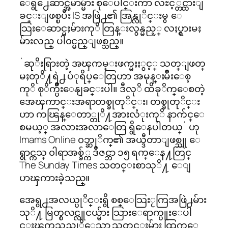
ေရွ႕ေဆာင္အီမာမ္မ်ား စုေပါင္းကာ လႊင့္တင္ထားျ
ခင္းျဖစ္ၿပီး IS အဖြဲ႕၏ အြန္လုိင္းမွ ေ
သြးေဆာင္မႈမ်ားကုိ တြန္းလွန္မည့္ လႈပ္ရွားမႈ
မ်ားလည္ ပါ၀င္မည္ျဖစ္သည္။
`ဆုိးရြားတဲ့ အၾကမ္းဖက္မႈႏွင့္ သတ္ျဖတ္
မႈတုိ႔ရဲ႕ ပံုရိပ္ေတြဟာ အမုန္းမ်ိဳးေစ့
ကုိ စုိက္ပ်ိဳးေနျခင္းပါ။ ဒီလုိ ထိခုိက္ေစတဲ့
အေၾကာင္းအရာတစ္ခုတုိင္း၊ တစ္ခုတုိင္း
ဟာ ကၽြန္ေတာ္တုိ႔အားလံုးကုိ နာက်င္ေ
စမယ့္ အလားအလာေတြ ရွိေနပါတယ္´ ဟု
Imams Online ၀ဘ္ဆုိက္၏ အယ္ဒီတာျဖစ္သူ ေ
ရွာင္ကသ္ ၀ါရာအစ္ခ်္က ဒီဇင္ဘာ ၁၅ ရက္ေန႔တြင္
The Sunday Times သတင္းစာသုိ႔ ေျ
ပာၾကားခဲ့သည္။
အေရွ႕အလယ္ပုိင္းရွိ စစ္ေသြးႂကြအဖြဲ႕မ်ား
သုိ႔ မြတ္စလင္လူငယ္မ်ား သြားေရာက္ပူးေပါ
င္းၾကသည္ဆုိေသာ သတင္းမ်ား ထြက္ေ