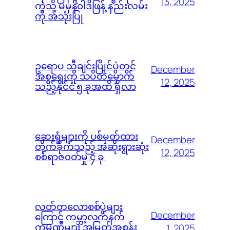
13, 2025
ကဲ့သို့ မမှန်၀ါဒဖြန့် နည်းလမ်း
ကို အသုံးပြု
ဥရောပ သီချင်းပြိုင်ပွဲတွင်
December
အစ္စရေးကို သပိတ်မှောက်
12, 2025
သည့်နိုင်ငံ ၅ ခုအထိ ရှိလာ
ဆေးရုံများကို ပစ်မှတ်ထား
December
တိုက်ခိုက်သည့် အဆိုးရွားဆုံး
12, 2025
စစ်ရာဇ၀တ်မှု ၄ ခု
လတ်တလောစစ်ပွဲများ
December
ကြောင့် ကမ္ဘာ့လက်နက်
ကုမ္ပဏီများ အမြတ်အစွန်း
1, 2025