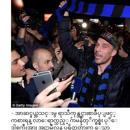
– အာဆင္နယ္အသင္းမွ ရာသီကုန္အငွားစာခ်ဳပ္ျဖင့္
ကစားရန္ လာေရာက္သည့္ ဂ်ာမနီတုိက္စစ္မွဴး ပုိေ
ဒါစကီးအား အင္တာမီလန္ ပရိတ္သတ္မ်ားက ေသာ