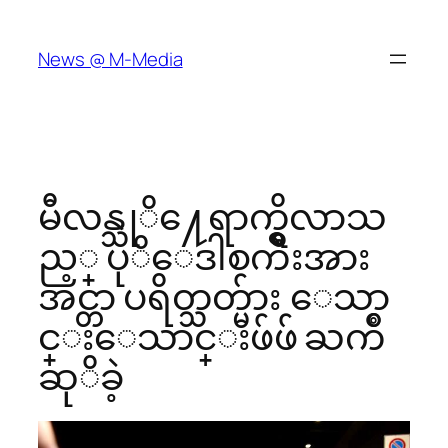
Skip
to
News @ M-Media
content
မီလန္သုိ႔ေရာက္ရွိလာသ
ည့္ ပုိေဒါစကီးအား
အင္တာ ပရိတ္သတ္မ်ား ေသာ
င္းေသာင္းဖ်ဖ် ႀကိဳ
ဆုိခဲ့