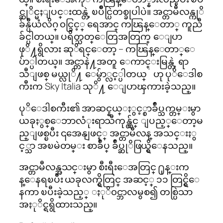
င္ဆုိင္မႈျပင္းထန္တဲ့ ၿပိဳင္ပြဲတစ္ခုပါပဲ။ အင္တာမီလန္ကုိ
ခ်န္ပီယံလိဂ္ ၀င္ခြင့္ ရေအာင္ ကၽြန္ေတာ္ ကူညီ
ခ်င္ပါတယ္။ ပရိတ္သတ္ေတြအတြက္ ေျပာ
ဖုိ႔ရွိလား ဆုိရင္ေတာ့ – ကၽြန္ေတာ္ေ
ပ်ာ္ပါတယ္။ အင္တာနဲ႔အတူ ေကာင္းမြန္တဲ့ ရာ
သီျဖစ္ မယ္လုိ႔ ေမွ်ာ္လင့္ပါတယ္´ ဟု ပုိေဒါစ
ကီးက Sky Italia သုိ႔ ေျပာၾကားခဲ့သည္။
ပုိေဒါစကီး၏ အာဆင္နယ္ႏွင့္စာခ်ဳပ္သက္တမ္းမွာ
ယခုႏွစ္ေဘာလံုးရာသီကုန္လွ်င္ ျပည့္ေတာ့မ
ည္ျဖစ္ၿပီး ၎အေနျဖင့္ အင္တာမီလန္ အသင္းႏွ
င့္သာ အၿမဲတမ္း စာခ်ဳပ္ ခ်ဳပ္ဆုိဖြယ္ရွိေနသည္။
အင္တာမီလန္အသင္းမွာ စီးရီးေအတြင္ ႐ုန္းက
န္ေနရၿပီး ယခုလက္ရွိတြင္ အဆင့္ ၁၁ တြင္ရွိေ
နကာ ၿပီးခဲ့သည့္ ႏုိ၀င္ဘာလမွစ၍ တစ္ပြဲသာ
အႏုိင္ရရွိထားသည္။