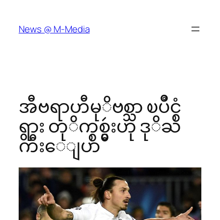
Skip
to
News @ M-Media
content
အီဗရာဟီမုိဗစ္သာ ၿပိဳင္စံ
ရွား တုိက္စစ္မွဴးဟု ဒုိႀ
ကီးေျပာ