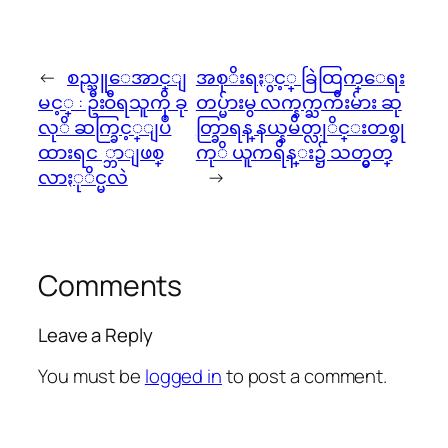
←
စည္သူေအာင္ျ
အစုိးရႏွင့္ ခြဲထြက္ေရး
မင့္ : ဦးဝီရသူကို ခု
တပ္မ်ားမွ လက္နက္ႀကီးမ်ား ဆု
လုိ ဆက္ခြင့္ျပဳ
တ္ခြာရန္ နယ္နမိတ္လုိင္းတစ္ခု
ထားရင ္ဘာျဖစ္
ကုိ ယူကရိန္း၌ သတ္မွတ္
လာႏုိင္မလဲ
→
Comments
Leave a Reply
You must be
logged in
to post a comment.