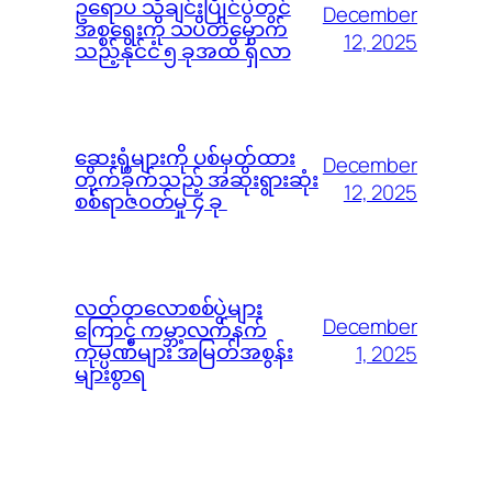
ဥရောပ သီချင်းပြိုင်ပွဲတွင်
December
အစ္စရေးကို သပိတ်မှောက်
12, 2025
သည့်နိုင်ငံ ၅ ခုအထိ ရှိလာ
ဆေးရုံများကို ပစ်မှတ်ထား
December
တိုက်ခိုက်သည့် အဆိုးရွားဆုံး
12, 2025
စစ်ရာဇ၀တ်မှု ၄ ခု
လတ်တလောစစ်ပွဲများ
December
ကြောင့် ကမ္ဘာ့လက်နက်
ကုမ္ပဏီများ အမြတ်အစွန်း
1, 2025
များစွာရ