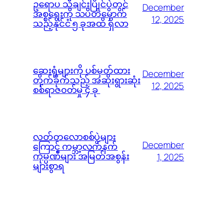
ဥရောပ သီချင်းပြိုင်ပွဲတွင်
December
အစ္စရေးကို သပိတ်မှောက်
12, 2025
သည့်နိုင်ငံ ၅ ခုအထိ ရှိလာ
ဆေးရုံများကို ပစ်မှတ်ထား
December
တိုက်ခိုက်သည့် အဆိုးရွားဆုံး
12, 2025
စစ်ရာဇ၀တ်မှု ၄ ခု
လတ်တလောစစ်ပွဲများ
December
ကြောင့် ကမ္ဘာ့လက်နက်
ကုမ္ပဏီများ အမြတ်အစွန်း
1, 2025
များစွာရ