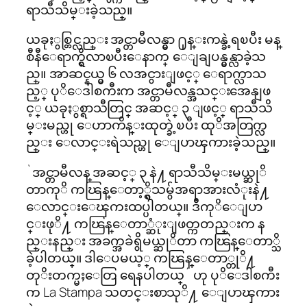
ရာသီသိမ္းခဲ့သည္။
ယခုႏွစ္တြင္လည္း အင္တာမီလန္မွာ ႐ုန္းကန္ခဲ့ရၿပီး မန္
စီနီေရာက္ရွိလာၿပီးေနာက္ ေျချပန္မွန္လာခဲ့သ
ည္။ အာဆင္နယ္မွ ၆ လအငွားျဖင့္ ေရာက္လာသ
ည့္ ပုိေဒါစကီးက အင္တာမီလန္အသင္းအေနျဖ
င့္ ယခုႏွစ္ရာသီတြင္ အဆင့္ ၃ ျဖင့္ ရာသီသိ
မ္းမည္ဟု ေဟာကိန္းထုတ္ခဲ့ၿပီး ထုိအတြက္လ
ည္း ေလာင္းရဲသည္ဟု ေျပာၾကားခဲ့သည္။
`အင္တာမီလန္ အဆင့္ ၃ နဲ႔ ရာသီသိမ္းမယ္ဆုိ
တာကုိ ကၽြန္ေတာ့္ရွိသမွ်အရာအားလံုးနဲ႔
ေလာင္းေၾကးထပ္ပါတယ္။ ဒီကုိေျပာ
င္းဖုိ႔ ကၽြန္ေတာ္ဆံုးျဖတ္ကတည္းက န
ည္းနည္း အခက္အခဲရွိမယ္ဆုိတာ ကၽြန္ေတာ္သိ
ခဲ့ပါတယ္။ ဒါေပမယ့္ ကၽြန္ေတာ္တုိ႔
တုိးတက္မႈေတြ ရေနပါတယ္´ ဟု ပုိေဒါစကီး
က La Stampa သတင္းစာသုိ႔ ေျပာၾကား