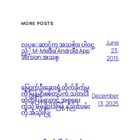
MORE POSTS
June
လုပ္ေဆာင္ခ်က္ အသစ္မ်ား ပါဝင္သ
23,
ည့္ M-Media Android App
Version အသစ္
2015
မြောက်ဦးဆေးရုံ တိုက်ခိုက်မှု
ကို မြန်မာစစ်တပ်က သတင်း
December
ထုတ်ပြန်ရာတွင် အစ္စရေး
13, 2025
ကဲ့သို့ မမှန်၀ါဒဖြန့် နည်းလမ်း
ကို အသုံးပြု