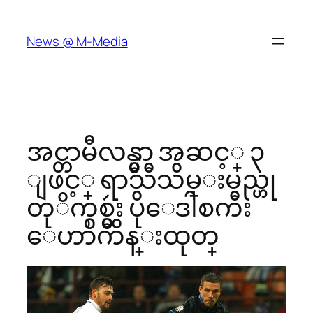
Skip
to
News @ M-Media
content
အင္တာမီလန္မွာ အဆင့္ ၃
ျဖင့္ ရာသီသိမ္းမည္ဟု
တုိက္စစ္မွဴး ပိုေဒါစကီး
ေဟာကိန္းထုတ္