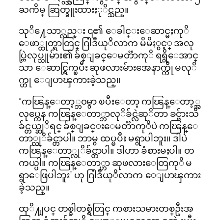
ႀကိမ္ ဆြတ္ခူးထားႏုိင္သည္။
သုိ႔ေသာ္လည္း ၎၏ ေခါင္းေဆာင္မႈကုိ
ေဖာ္ထုတ္ရာတြင္ ဂြါဒီယုိလာက မိမိႏွင့္ အလု
ပ္တြဲလုပ္သူမ်ား၏ ခ်စ္ျခင္ေမတၱာကုိ ရရွိေအာင္
သာ ေဆာင္ရြက္ၿပီး ဆုဖလားမ်ားအေနာက္ကို မလုိ
က္ဟု ေျပာၾကားခဲ့သည္။
“ကၽြန္ေတာ့္ဘ၀မွာ ၿပီးေတာ့ ကၽြန္ေတာ့္အ
လုပ္ကေန ကၽြန္ေတာ္ဘာလုိခ်င္လဲဆုိတာ ခင္ဗ်ားသိ
ခ်င္တယ္ဆုိရင္ ခ်စ္ျခင္းေမတၱာကုိပဲ ကၽြန္ေ
တာ္လုိခ်င္တာပါ။ ဘာမွ ထပ္ၿပီး မရွာပါဘူး။ ဒါပဲ
ကၽြန္ေတာ္လုိခ်င္တာပါ။ ဒါဟာ ခံစားမႈပါ။ တ
ကယ္ပါ။ ကၽြန္ေတာ္ဟာ ဆုဖလားေတြကုိ မ
ရွာေဖြပါဘူး” ဟု ဂြါဒီယုိလာက ေျပာၾကား
ခဲ့သည္။
ထုိ႔ျပင္ တစ္ခါတစ္ရံတြင္ ကစားသမားတစ္ဦးအ