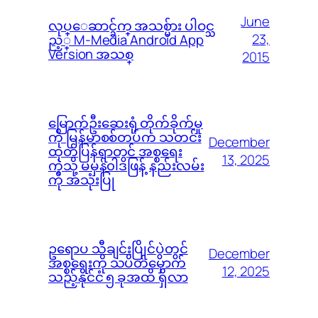
June
လုပ္ေဆာင္ခ်က္ အသစ္မ်ား ပါဝင္သ
23,
ည့္ M-Media Android App
Version အသစ္
2015
မြောက်ဦးဆေးရုံ တိုက်ခိုက်မှု
ကို မြန်မာစစ်တပ်က သတင်း
December
ထုတ်ပြန်ရာတွင် အစ္စရေး
13, 2025
ကဲ့သို့ မမှန်၀ါဒဖြန့် နည်းလမ်း
ကို အသုံးပြု
ဥရောပ သီချင်းပြိုင်ပွဲတွင်
December
အစ္စရေးကို သပိတ်မှောက်
12, 2025
သည့်နိုင်ငံ ၅ ခုအထိ ရှိလာ