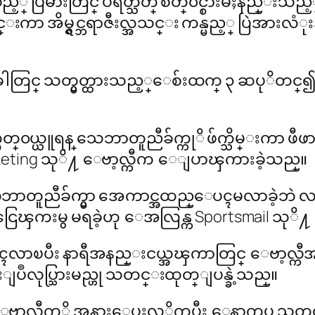
 ပြဲမ်ားတြင္ ပရိတ္သတ္ စိတ္၀င္စားမႈနည္းသည
အိမ္ရွင္ဘရာဇီးလ္အသင္း ကန္မည့္ ပြဲအားလံုးအ
ည့္အခါတြင္ သတ္မွတ္ထားသည့္ေစ်းထက္ ၃ ဆပုိ
တ္၀ယ္ယူရန္ သေဘာတူညီခ်က္ကုိ ဖ်က္သိမ္းကာ 
arketing သုိ႔ ေဗာ့လ္ကီက ေျပာၾကားခဲ့သည္။
ာတူညီခ်က္မွာ အေကာင္အထည္ေပၚမလာခဲ့ဘဲ လက္မ
ေငြေၾကးမွ မရခဲ့ဟု ေအလြန္က Sportsmail သ
လာၿပီး နာရီအနည္းငယ္အၾကာတြင္ ေဗာ့လ္ကီအ
းျပဳလုပ္သြားမည္ဟု သတင္းထုတ္ျပန္ခဲ့သည္။
ဗာ့လ္ကီကုိ အနားေပးလုိက္ၿပီး ေနာက္ထပ္ သတ