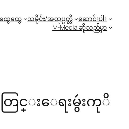
အထွေထွေ
သမိုင်း/အထုပ္ပတ္တိ
ဆောင်းပါး
M-Media ဆိုသည်မှာ
ြင္းေရးမွဴးကုိ