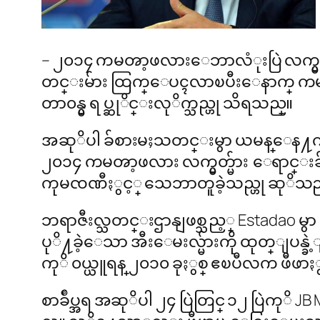
– ၂၀၁၄ ကမၻာ့ဖလားေဘာလံုးပြဲ လက္မွတ္
တင္းမ်ား ထြက္ေပၚလာၿပီးေနာက္ ကမၻာ
တာ၀န္မွ ရပ္ဆုိင္းလုိက္သည္ဟု သိရသည္။
အဆုိပါ ခ်စားမႈသတင္းမွာ ယမန္ေန႔က 
၂၀၁၄ ကမၻာ့ဖလား လက္မွတ္မ်ား ေရာင္းခ်
ကုမၸဏီႏွင့္ သေဘာတူခဲ့သည္ဟု ဆုိသည
ဘရာဇီးလ္သတင္းဌာနျဖစ္သည့္ Estadao မ
ပုိ႔ခဲ့ေသာ အီးေမးလ္မ်ားကို ထုတ္ျပန္ခ
ကုိ ၀ယ္ယူရန္ ၂၀၁၀ ခုႏွစ္ ဧၿပီလက ဖီဖာႏွင
စာခ်ဳပ္အရ အဆုိပါ ၂၄ ပြဲတြင္ ၁၂ ပြဲကုိ 