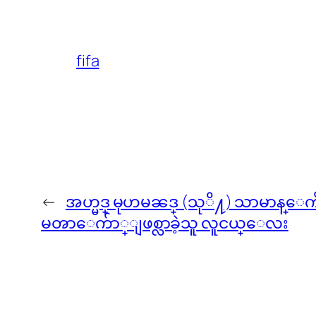
fifa
←
အဟ္မဒ္ မုဟမၼဒ္ (သုိ႔) သာမာန္
မၻာေက်ာ္ျဖစ္လာခဲ့သူ လူငယ္ေလး