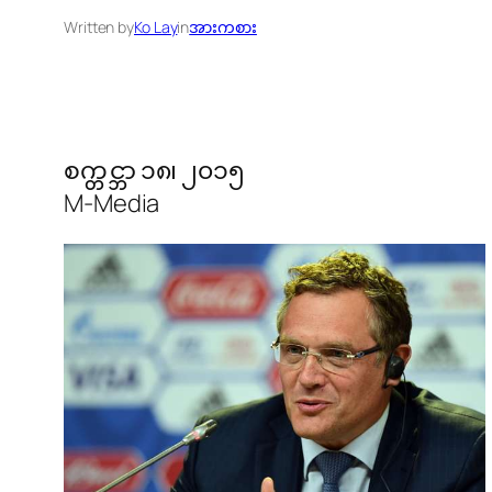
Written by
Ko Lay
in
အားကစား
စက္တင္ဘာ ၁၈၊ ၂၀၁၅
M-Media