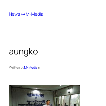
Skip
to
News @ M-Media
content
aungko
Written by
M-Media
in