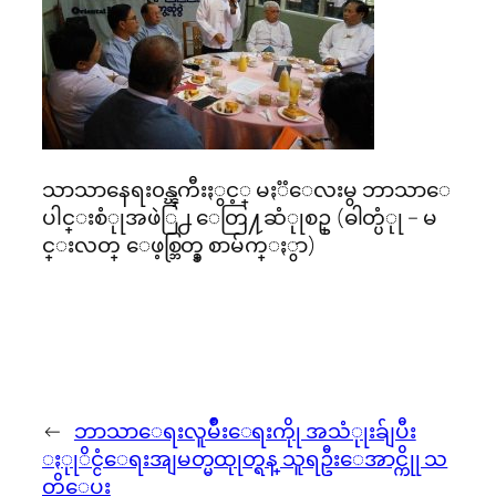
သာသာနေရး၀န္ၾကီးႏွင့္ မႏၱေလးမွ ဘာသာေ
ပါင္းစံုုအဖဲြ႕ ေတြ႔ဆံုုစဥ္ (ဓါတ္ပံုု – မ
င္းလတ္ ေဖ့စ္ဘြတ္ခ္ စာမ်က္ႏွာ)
←
ဘာသာေရးလူမ်ိဳးေရးကိုု အသံုုးခ်ျပီး
ႏုုိင္ငံေရးအျမတ္မထုုတ္ရန္ သူရဦးေအာင္ကိုု သ
တိေပး