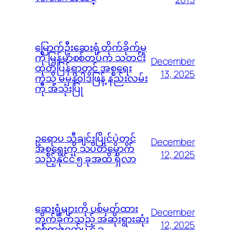
မြောက်ဦးဆေးရုံ တိုက်ခိုက်မှု
ကို မြန်မာစစ်တပ်က သတင်း
December
ထုတ်ပြန်ရာတွင် အစ္စရေး
13, 2025
ကဲ့သို့ မမှန်၀ါဒဖြန့် နည်းလမ်း
ကို အသုံးပြု
ဥရောပ သီချင်းပြိုင်ပွဲတွင်
December
အစ္စရေးကို သပိတ်မှောက်
12, 2025
သည့်နိုင်ငံ ၅ ခုအထိ ရှိလာ
ဆေးရုံများကို ပစ်မှတ်ထား
December
တိုက်ခိုက်သည့် အဆိုးရွားဆုံး
12, 2025
စစ်ရာဇ၀တ်မှု ၄ ခု