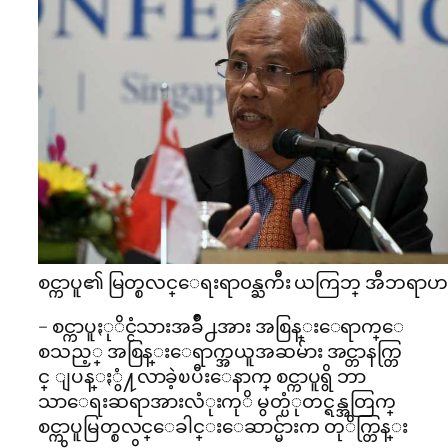
စင္ကာပူ၏ မြတ္စလင္ေရးရာ၀န္ႀကီး ယကြဘ္ အီဘရာဟ
– စင္ကာပူႏုိင္ငံသားအခ်ိဳ႕အား အစြန္းေရာက္ေ
စသည့္ အစြန္းေရာက္အယူအဆမ်ား အင္တာနက္တြ
င္ ျပန္ႏွံ႔လာခဲ့ၿပီးေနာက္ စင္ကာပူရွိ ဘာ
သာေရးဆရာအားလံုးကုိ မွတ္ပံုတင္ရန္အတြက္
စင္ကာပူမြတ္စလင္ေခါင္းေဆာင္မ်ားက တုိက္တြန္း