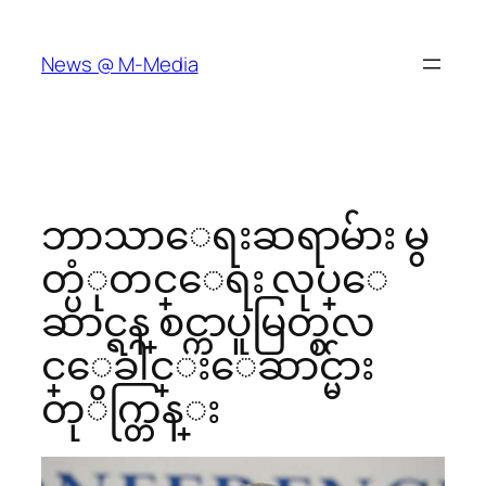
Skip
to
News @ M-Media
content
ဘာသာေရးဆရာမ်ား မွ
တ္ပံုတင္ေရး လုပ္ေ
ဆာင္ရန္ စင္ကာပူမြတ္စလ
င္ေခါင္းေဆာင္မ်ား
တုိက္တြန္း