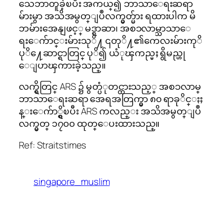
သေဘာတူခဲ့ၿပီး အကယ္၍ ဘာသာေရးဆရာ
မ်ားမွာ အသိအမွတ္ျပဳလက္မွတ္မ်ား ရထားပါက မိ
ဘမ်ားအေနျဖင့္ မဒ္ရာဆာ၊ အစၥလာမ္သာသာေ
ရးေက်ာင္းမ်ားသုိ႔ ၎တုိ႔၏ကေလးမ်ားကုိ
ပုိ႔ေဆာင္ရာတြင္ ပုိ၍ ယံုၾကည္မႈ ရွိမည္ဟု
ေျပာၾကားခဲ့သည္။
လက္ရွိတြင္ ARS ၌ မွတ္ပံုတင္ထားသည့္ အစၥလာမ္
ဘာသာေရးဆရာ အေရအတြက္မွာ ၈၀ ရာခုိင္ႏႈ
န္းေက်ာ္ရွိၿပီး ARS ကလည္း အသိအမွတ္ျပဳ
လက္မွတ္ ၁၇၀၀ ထုတ္ေပးထားသည္။
Ref: Straitstimes
singapore_muslim