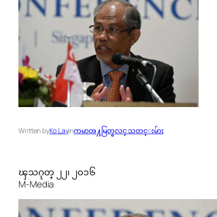
Written by
Ko Lay
in
ကမာၻ႔မြတ္စလင္ သတင္းမ်ား
ၾသဂုတ္ ၂၂၊ ၂၀၁၆
M-Media