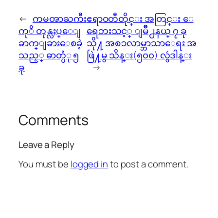
←
ကမၻာႀကီး
ဧရာဝတီတိုင္း အတြင္း ေ
ကုိ တုန္လႈပ္ေျ
ရေဘးသင့္ ျမိဳ႕နယ္ ၇ ခု
ခာက္ျခားေစခဲ့
သို႔ အစၥလာမ္ဘာသာေရး အ
သည့္ ဓာတ္ပံု ၅
ဖြဲ႔မွ သိန္း(၅၀၀) လွဴဒါန္း
ခု
→
Comments
Leave a Reply
You must be
logged in
to post a comment.