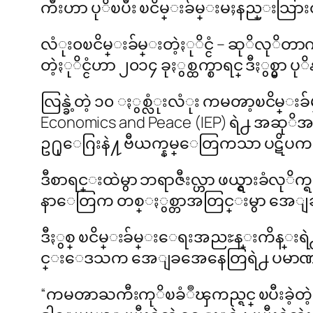
ကီးဟာ ပုိၿပီး ၿငိမ္းခ်မ္းမႈနည္း
လံုး၀ၿငိမ္းခ်မ္းတဲ့ႏုိင္ငံ – ဆုိလုိ
တဲ့ႏုိင္ငံဟာ ၂၀၁၄ ခုႏွစ္ထက္စာရင္ ဒီႏွစ္မ
လြန္ခဲ့တဲ့ ၁၀ ႏွစ္လံုးလံုး ကမၻာ့ၿငိမ္
Economics and Peace (IEP) ရဲ႕ အဆုိအ
ဥ႐ုေဂြးနဲ႔ ဗီယက္နမ္ေတြကသာ ပဋိပကၡနဲ
ဒီစာရင္းထဲမွာ ဘရာဇီးလ္ဟာ ဖယ္ရွားခံလုိက
နာေတြက တစ္ႏွစ္တာအတြင္းမွာ အေျခအေန
ဒီႏွစ္ ၿငိမ္းခ်မ္းေရးအညႊန္းကိန္းရဲ
င္းေဒသက အေျခအေနေတြရဲ႕ ပမာဏဟာ သိ
“ကမၻာႀကီးကုိၿခံဳၾကည္ရင္ ၿပီးခဲ့တ