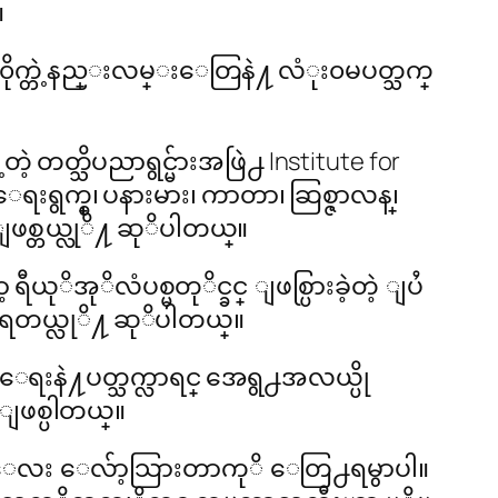
။
္၀ိုက္တဲ့နည္းလမ္းေတြနဲ႔ လံုး၀မပတ္သက္
တတ္သိပညာရွင္မ်ားအဖြဲ႕ Institute for
ရွက္စ္၊ ပနားမား၊ ကာတာ၊ ဆြစ္ဇာလန္၊
ဖစ္တယ္လုိ႔ ဆုိပါတယ္။
ုိအုိလံပစ္မတုိင္ခင္ ျဖစ္ပြားခဲ့တဲ့ ျပႆ
ဲရတယ္လုိ႔ ဆုိပါတယ္။
ေရးနဲ႔ပတ္သက္လာရင္ အေရွ႕အလယ္ပို
ျဖစ္ပါတယ္။
္းေလး ေလ်ာ့သြားတာကုိ ေတြ႕ရမွာပါ။