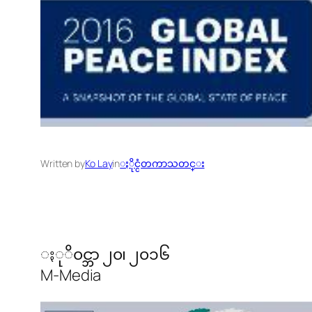
Written by
Ko Lay
in
ႏိုင္ငံတကာသတင္း
ႏုိ၀င္ဘာ ၂၀၊ ၂၀၁၆
M-Media