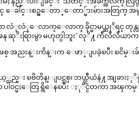
စားမႈ နည္းပါးျခင္း’ ‘သတင္းအခ်က္အလက္ လြတ္လ
 ေခါင္းစဥ္ေတာ္ေတာ္မ်ားမ်ားအတြက္ အမွတ
ာ လံုလံုေလာက္ေလာက္ ခိုင္မာမယ္ဆုိရင္ တု
ေန ဆုိးရြားမွာ မဟုတ္ပါဘူး” လုိ႔ ကီလီလီ
ညႊန္းကိန္းက ေဖာ္ျပခဲ့ၿပီး ၿငိမ္းခ်မ္းမႈ
့လည္း ၿဗိတိန္၊ ျပင္သစ္၊ ဘယ္လ္ဂ်ီယံနဲ႔ အျခာ
သာ ပါ၀င္မႈေတြ ရွိေနၿပီး ႏုိင္ငံတကာ အၾ