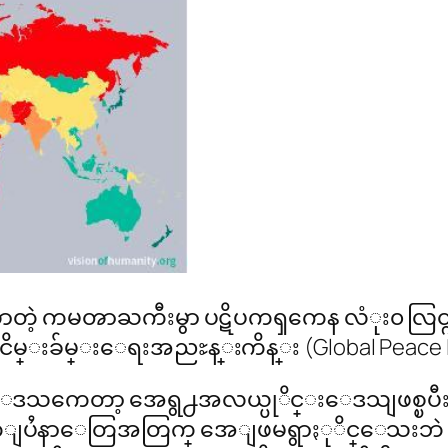
ာတဲ့ ကမၻာႀကီးမွာ ပဋိပကၡကေန လံုး၀ လြတ္ကင္
ငိမ္းခ်မ္းေရးအညႊန္းကိန္း (Global Peace
ံုးေဒသကေတာ့ အေရွ႕အလယ္ပုိင္းေဒသျဖစ္ၿ
ျပႆနာေတြအတြက္ အေျဖမရွာႏုိင္ေသးဘဲ ၿပီးခဲ့တ