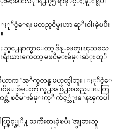
မႈအားလံုးရဲ႕ ၇၅ ရာခုိင္ႏႈန္း ရွိပါ
င္ငံေရး မတည္ၿငိမ္မႈဟာ ဆုိး၀ါးခဲ့ၿပီး
္။
ၿပီး သူ႕ေနာက္မွာေတာ့ ဒိန္းမတ္၊ ၾသစႀ
းရီးယားကေတာ့ မၿငိမ္းခ်မ္းဆံုး တုိ
ယာက “အုိက္စလန္မွ မဟုတ္ပါဘူး။ ႏုိင္ငံေ
 ၿငိမ္းခ်မ္းတဲ့ လူ႕အဖြဲ႕အစည္းေတြ
ဲ့ ၿငိမ္းခ်မ္းကုိ က်င့္သံုးေနၾကပါ
ြင့္ဖုိ႔ ႀကိဳးစားခဲ့ၿပီး ‘အျခားသူ