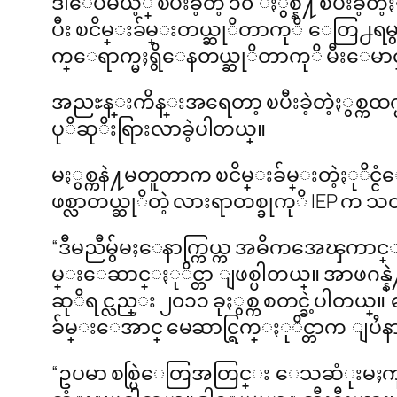
ဒါေပမယ့္ ၿပီးခဲ့တဲ့ ၁၀ ႏွစ္နဲ႔ ၿပီး
ပီး ၿငိမ္းခ်မ္းတယ္ဆုိတာကုိ ေတြ
က္ေရာက္မႈရွိေနတယ္ဆုိတာကုိ မီးေ
အညႊန္းကိန္းအရေတာ့ ၿပီးခဲ့တဲ့ႏွစ္ကထက္ယွ
ပုိဆုိးရြားလာခဲ့ပါတယ္။
မႏွစ္ကနဲ႔မတူတာက ၿငိမ္းခ်မ္းတဲ့ႏုိင္င
ဖစ္လာတယ္ဆုိတဲ့ လားရာတစ္ခုကုိ IEP က သ
“ဒီမညီမွ်မႈေနာက္ကြယ္က အဓိကအေၾကာင
မ္းေဆာင္ႏုိင္တာ ျဖစ္ပါတယ္။ အာဖဂန္နဲ
ဆုိရင္လည္း ၂၀၁၁ ခုႏွစ္က စတင္ခဲ့ပါတယ္။
ခ်မ္းေအာင္ မေဆာင္ရြက္ႏုိင္တာက ျပႆနာ
“ဥပမာ စစ္ပြဲေတြအတြင္း ေသဆံုးမႈကုိ