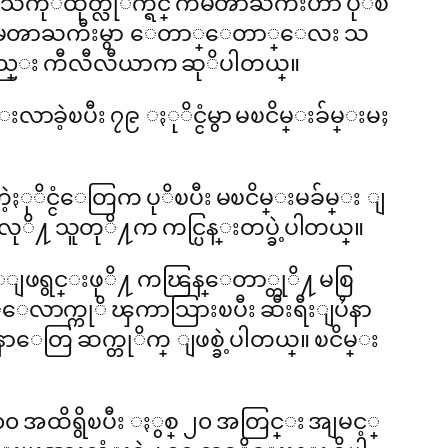
္းေဒသကုိထုတ္လုိက္ရင္ ကမၻာႀကီးဟာ ပုိၿ
းဟာ ကမၻာႀကီးမွာ ေတာ္ေတာ္ေလး သ
လည္း ကီလီလီယာက ဆုိပါတယ္။
းလာခဲ့ၿပီး ၇၉ ႏုိင္ငံမွာ မၿငိမ္းခ်မ္းမႈ
ဲ့ႏုိင္ငံေတြက ပုိၿပီး မၿငိမ္းမခ်မ္း ျ
” လုိ႔ သူတုိ႔က ကင္ပြန္းတပ္ခဲ့ပါတယ္။
ေျဖရွင္းဖုိ႔ ကၽြန္ေတာ္တုိ႔ မစြ
ာ္ေလာက္ကုိ ၾကာသြားၿပီး ဆီးရီးျပႆနာ
ပႆနာေတြ ဆက္တုိက္ ျဖစ္ခဲ့ပါတယ္။ ၿငိမ္း
 အထိရွိၿပီး ႏွစ္ ၂၀ အတြင္း အျမင့္