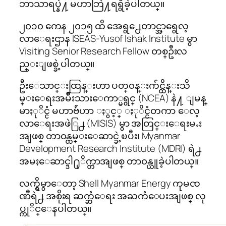
ဘာသာရပ္နဲ႔ မဟာဘြဲ႔ရရွိခဲ့ပါတယ္။
၂၀၁၀ ကေန ၂၀၁၅ ထိ အေရွ႕ေတာင္အာရွေလ့
လာေရးဌာန ISEAS-Yusof Ishak Institute မွာ
Visiting Senior Research Fellow တစ္ဦးလ
ည္းျဖစ္ခဲ့ပါတယ္။
ဦးေသာင္းထြန္းဟာ ပတ္၀န္းက်င္ထိန္းသိ
မ္းေရးအမ်ဳိးသားေကာ္မရွင္ (NCEA) နဲ႔ ျမန္
မာႏုိင္ငံ မဟာဗ်ဴဟာ ႏွင့္ ႏုိင္ငံတကာ ေလ့
လာေရးအဖဲြ႕ (MISIS) မွာ အတြင္းေရးမႉး
အျဖစ္ တာ၀န္ထမ္းေဆာင္ခဲ့ၿပီး၊ Myanmar
Development Research Institute (MDRI) ရဲ႕
အမႈေဆာင္ဒါ႐ုိက္တာအျဖစ္ တာ၀န္ယူခဲ့ပါတယ္။
လက္ရွိမွာေတာ့ Shell Myanmar Energy ကုမၸ
ဏီရဲ႕ အစိုးရ ဆက္ဆံေရး အႀကံေပးအျဖစ္ လု
ပ္ကုိင္ေနပါတယ္။