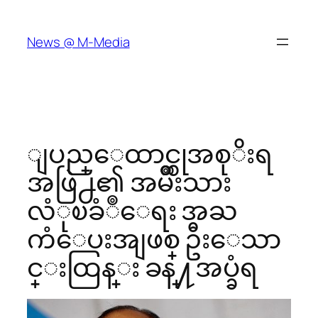
Skip
to
News @ M-Media
content
ျပည္ေထာင္စုအစုိးရ
အဖြဲ႕၏ အမ်ိဳးသား
လံုၿခံဳေရး အႀ
ကံေပးအျဖစ္ ဦးေသာ
င္းထြန္း ခန္႔အပ္ခံရ