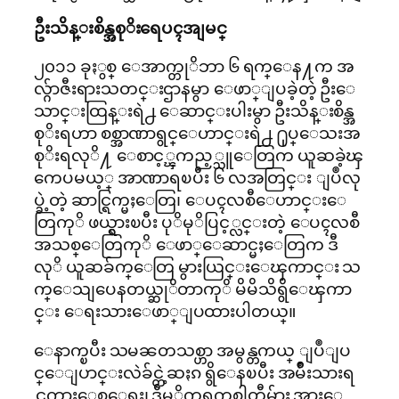
ဦးသိန္းစိန္အစုိးရေပၚအျမင္
၂၀၁၁ ခုႏွစ္ ေအာက္တုိဘာ ၆ ရက္ေန႔က အ
လ္ဂ်ာဇီးရားသတင္းဌာနမွာ ေဖာ္ျပခဲ့တဲ့ ဦးေ
သာင္းထြန္းရဲ႕ ေဆာင္းပါးမွာ ဦးသိန္းစိန္အ
စုိးရဟာ စစ္အာဏာရွင္ေဟာင္းရဲ႕ ႐ုပ္ေသးအ
စုိးရလုိ႔ ေစာင့္ၾကည့္သူေတြက ယူဆခဲ့ၾ
ကေပမယ့္ အာဏာရၿပီး ၆ လအတြင္း ျပဳလု
ပ္ခဲ့တဲ့ ဆာင္ရြက္မႈေတြ၊ ေပၚလစီေဟာင္းေ
တြကုိ ဖယ္ရွားၿပီး ပုိမုိပြင့္လင္းတဲ့ ေပၚလစီ
အသစ္ေတြကုိ ေဖာ္ေဆာင္မႈေတြက ဒီ
လုိ ယူဆခ်က္ေတြ မွားယြင္းေၾကာင္း သ
က္ေသျပေနတယ္ဆုိတာကုိ မိမိသိရွိေၾကာ
င္း ေရးသားေဖာ္ျပထားပါတယ္။
ေနာက္ၿပီး သမၼတသစ္ဟာ အမွန္တကယ္ ျပဳျပ
င္ေျပာင္းလဲခ်င္တဲ့ဆႏၵ ရွိေနၿပီး အမ်ိဳးသားရ
င္ၾကားေစ့ေရး၊ ဒီမုိကရက္တစ္ပါတီမ်ား အားေ