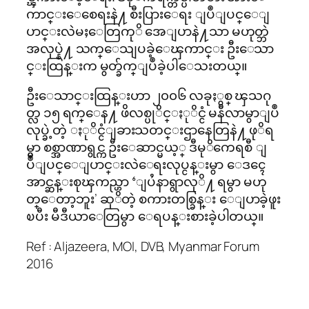
ကာင္းေစေရးနဲ႔ စီးပြားေရး ျပဳျပင္ေျ
ပာင္းလဲမႈေတြကုိ အေျပာနဲ႔သာ မဟုတ္ဘဲ
အလုပ္နဲ႔ သက္ေသျပခဲ့ေၾကာင္း ဦးေသာ
င္းထြန္းက မွတ္ခ်က္ျပဳခဲ့ပါေသးတယ္။
ဦးေသာင္းထြန္းဟာ ၂၀၀၆ လခုႏွစ္ ၾသဂု
တ္လ ၁၅ ရက္ေန႔ ဖိလစ္ပုိင္ႏုိင္ငံ မနီလာမွာျပဳ
လုပ္ခဲ့တဲ့ ႏုိင္ငံျခားသတင္းဌာနေတြနဲ႔ ဖုိရ
မ္မွာ စစ္အာဏာရွင္က ဦးေဆာင္မယ့္ ဒီမုိကေရစီ ျ
ပဳျပင္ေျပာင္းလဲေရးလုပ္ငန္းမွာ ေဒၚေ
အာင္ဆန္းစုၾကည္ဟာ ‘ျပႆနာရွာလုိ႔ ရမွာ မဟု
တ္ေတာ့ဘူး’ ဆုိတဲ့ စကားတစ္ခြန္း ေျပာခဲ့ဖူး
ၿပီး မီဒီယာေတြမွာ ေရပန္းစားခဲ့ပါတယ္။
Ref : Aljazeera, MOI, DVB, Myanmar Forum
2016