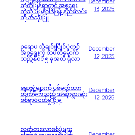
December
ထုတ်ပြန်ရာတွင် အစ္စရေး
13, 2025
ကဲ့သို့ မမှန်၀ါဒဖြန့် နည်းလမ်း
ကို အသုံးပြု
ဥရောပ သီချင်းပြိုင်ပွဲတွင်
December
အစ္စရေးကို သပိတ်မှောက်
12, 2025
သည့်နိုင်ငံ ၅ ခုအထိ ရှိလာ
ဆေးရုံများကို ပစ်မှတ်ထား
December
တိုက်ခိုက်သည့် အဆိုးရွားဆုံး
12, 2025
စစ်ရာဇ၀တ်မှု ၄ ခု
လတ်တလောစစ်ပွဲများ
December
ကြောင့် ကမ္ဘာ့လက်နက်