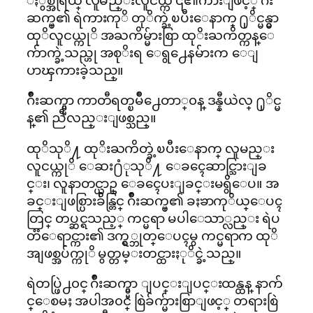
ဆက္ပ္၏ ရဲကားကုိ တုိက္ခဲ့ၿပီးေနာက္ ႐ုိင္မန္မွာ
ထုိလူငယ္ကုိ အႀကိမ္မ်ားစြာ ထုိးႀကိတ္ကန္ေ
က်ာက္ခဲ့သည္ဟု အစုိးရ ေရွ႕ေနမ်ားက ေျ
ပာၾကားခဲ့သည္။
ဂ်ိဳးဆက္ပ္မွာ ကာတီရတ္ၿမိဳ႕ေတာ္၀န္ ဒန္နီယဲလ္ ႐ုိင္မ
န္၏ ညီလည္းျဖစ္သည္။
ထုိသုိ႔ ထုိးႀကိတ္ခဲ့ၿပီးေနာက္ လူမည္း
လူငယ္ကုိ ေဆး႐ံုသုိ႔ ေခၚေဆာင္သြားျခ
င္း၊ လူနာတင္ယာဥ္ ေခၚေပးျခင္းမရွိေပ။ အ
ခင္းျဖစ္ပြားခ်ိန္တြင္ ဂ်ိဳးဆက္ပ္၏ ခႏၶာကုိယ္ေပၚ
တြင္ တပ္ဆင္ရသည့္ ကင္မရာ မပါေသာ္လည္း ရဲပ
တၱေရာင္ကား၏ ဒက္ရွ္ဘုတ္ေပၚမွ ကင္မရာက ထုိ
အျဖစ္အပ်က္ကုိ မွတ္တမ္းတင္ထားႏုိင္ခဲ့သည္။
ရဲတပ္ဖြဲ႕၀င္ ဂ်ိဳးဆက္ပ္မွာ ျပင္းျပင္းထန္ထန္ နာက်
င္ေစမႈ အပါအ၀င္ စြဲခ်က္မ်ားစြာျဖင့္ တရားစြဲ