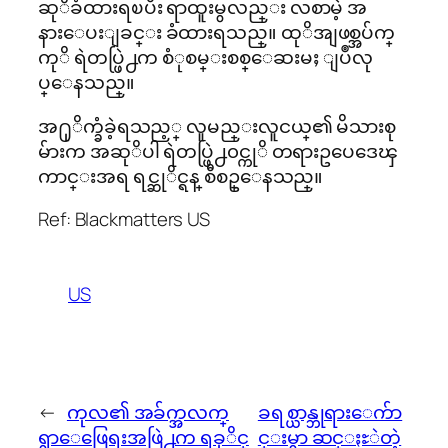
ဆုိခံထားရၿပီး ရာထူးမွလည္း လစာမဲ့ အ
နားေပးျခင္း ခံထားရသည္။ ထုိအျဖစ္အပ်က္
ကုိ ရဲတပ္ဖြဲ႕က စံုစမ္းစစ္ေဆးမႈ ျပဳလု
ပ္ေနသည္။
အ႐ုိက္ခံခဲ့ရသည့္ လူမည္းလူငယ္၏ မိသားစု
မ်ားက အဆုိပါ ရဲတပ္ဖြဲ႕၀င္ကုိ တရားဥပေဒေၾ
ကာင္းအရ ရင္ဆုိင္ရန္ စီစဥ္ေနသည္။
Ref: Blackmatters US
US
←
ကုလ၏ အခ်က္အလက္
ခရစ္ယာန္ဘုရားေက်ာ
ရွာေဖြေရးအဖြဲ႕က ရခုိင္
င္းမွာ ဆင္ႏႊဲတဲ့