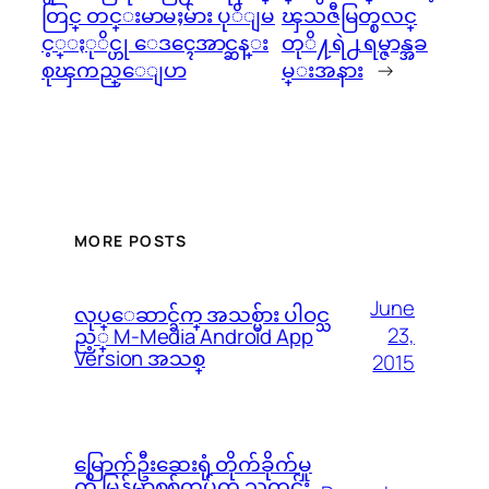
တြင္ တင္းမာမႈမ်ား ပုိျမ
ၾသဇီမြတ္စလင္
င့္ႏုိင္ဟု ေဒၚေအာင္ဆန္း
တုိ႔ရဲ႕ ရမ္ဇာန္အခ
စုၾကည္ေျပာ
မ္းအနား
→
MORE POSTS
June
လုပ္ေဆာင္ခ်က္ အသစ္မ်ား ပါဝင္သ
23,
ည့္ M-Media Android App
Version အသစ္
2015
မြောက်ဦးဆေးရုံ တိုက်ခိုက်မှု
ကို မြန်မာစစ်တပ်က သတင်း