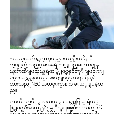
– ဆယ္ေက်ာ္သက္ လူမည္းတစ္ဦးကုိ ႐ုိ
က္ႏွက္ခဲ့သည့္ အေမရိကန္ျပည္ေထာင္စု န
ယူးဂ်ာဆီျပည္နယ္မွ ရဲတပ္ဖြဲ႕၀င္တစ္ဦးကုိ ျပင္းျ
ပင္းထန္ထန္ နာက်င္ေစမႈျဖင့္ တရာစြဲဆုိ
ထားသည္ဟု NBC သတင္းဌာနက ေဖာ္ျပခဲ့သ
ည္။
ကာတီရတ္ၿမိဳ႕မွ အသက္ ၃၁ ႏွစ္အရြယ္ ရဲတပ္
ဖြဲ႕၀င္ ဂ်ိဳးဆက္ပ္ ႐ုိင္မန္ဆုိသူျဖစ္ၿပီး အသက္ ၁၆
ႏွစ္အရြယ္ လူမည္းလူငယ္က ၎၏ကားျဖင့္ ဂ်ိဳး