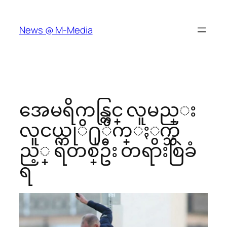
Skip
to
News @ M-Media
content
အေမရိကန္တြင္ လူမည္း
လူငယ္ကုိ႐ုိက္ႏွက္သ
ည့္ ရဲတစ္ဦး တရားစြဲခံ
ရ