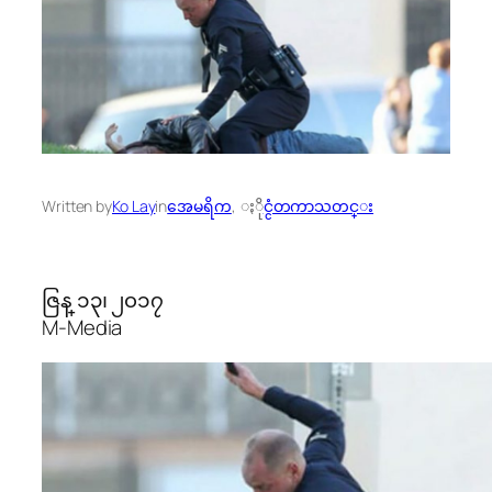
Written by
Ko Lay
in
အေမရိက
, 
ႏိုင္ငံတကာသတင္း
ဇြန္ ၁၃၊ ၂၀၁၇
M-Media