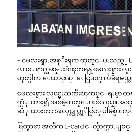
– မေလးရွားအစုိးရက ထုတ္ေပးသည့္ E-ca
လာေရာက္အဖမ္းခံၾကရန္ မေလးရွား လူ၀င္မ
ဟုတ္ပါက ေထာင္ဒဏ္၊ ေငြဒဏ္ က်ခံရမည္
မေလးရွား လူ၀င္မႈႀကီးၾကပ္ေရးမွာ တရာ
က္ဆံုးထား၍ အခမဲ့ထုတ္ေပးခဲ့သည္။ အဆု
ဆံုးထားကာ အလုပ္လုပ္ကုိင္ခြင့္ ပါမစ္မ်ား
မြတ္စ္တာဖာ အလီက E-card ေလွ်ာက္ထားျခ