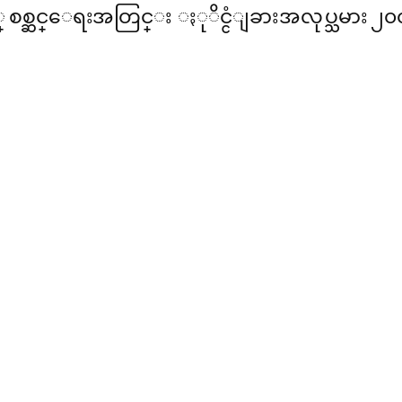
့္ စစ္ဆင္ေရးအတြင္း ႏုိင္ငံျခားအလုပ္သမား ၂၀၀