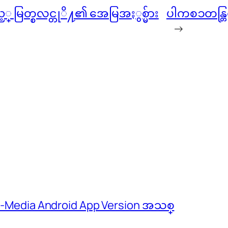
့္ မြတ္စလင္တုိ႔၏ အေမြအႏွစ္မ်ား
ပါကစၥတန္တြင္
→
 M-Media Android App Version အသစ္