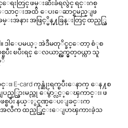
ေရးတြင္ ဖမ္းဆီးခံရလွ်င္ ရင္းဂစ္
စ္ေသာင္းအထိ ေပးေဆာင္ရမည္ျဖ
္းအနား အဖြင့္မိန္႔ခြန္းတြင္ ထည့္သြ
။ ဒါေပမယ့္ အဲဒီမတုိင္ခင္ေတာ့ စံုစ
း ၿပီးရင္ ေလယာဥ္လက္မွတ္၀ယ္ကာ သူ
ုိ
း၊ E-card ကုန္ဆုံးရက္ၿပီးေနာက္ ေန႔စ
ည့္သြားမည္ဟု ေမွ်ာ္လင့္ေၾကာင္း၊ ဖ
္ျဖစ္ၿပီး နယ္ႏွင္ဒဏ္ေပးျခင္းက
း အလီက ထည့္သြင္းေျပာၾကားခဲ့သ