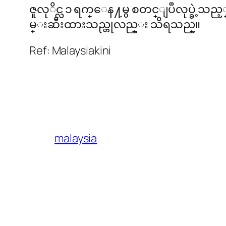
ဇူလုိင္လ ၁ ရက္ေန႔မွ စတင္ျပဳလုပ္ခဲ့သည
မ္းဆီးထားသည္ဟုလည္း သိရသည္။
Ref: Malaysiakini
malaysia