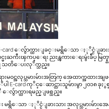
rd ေလွ်ာက္ထားျခင္းမရွိေသာ ႏုိင္ငံျခားသား
ႈႀကီးၾကပ္ေရး ညႊန္ၾကားေရးမွဴးခ်ဳပ္ မြတ္စ္
ဟု သတိေပးလုိက္သည္။
းမ၀င္အလုပ္သမားမ်ားအတြက္ အေထာက္အထားအျဖစ္ 
ိပါ E-card ကုိင္ေဆာင္ထားသူမ်ားမွာ ၂၀၁၈ 
ကုိ ေလွ်ာက္ထားရမည္ျဖစ္သည္။
င္း မရွိေသာ ႏုိင္ငံျခားသား အလုပ္သမားမ်ားအေ