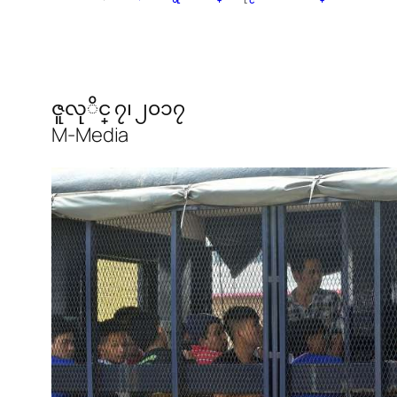
ဇူလုိင္ ၇၊ ၂၀၁၇
M-Media