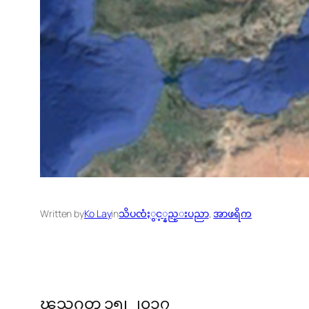
Written by
Ko Lay
in
သိပၸံႏွင့္နည္းပညာ
, 
အာဖရိက
ၾသဂုတ္ ၁၅၊ ၂၀၁၇