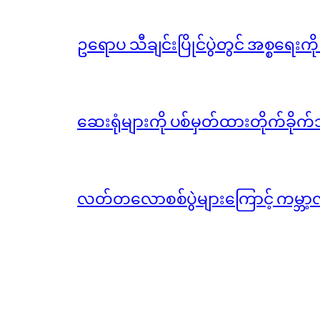
ဥရောပ သီချင်းပြိုင်ပွဲတွင် အစ္စရေးက
ဆေးရုံများကို ပစ်မှတ်ထားတိုက်ခိုက်သ
လတ်တလောစစ်ပွဲများကြောင့် ကမ္ဘာ့