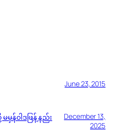
June 23, 2015
December 13,
မမှန်၀ါဒဖြန့် နည်း
2025