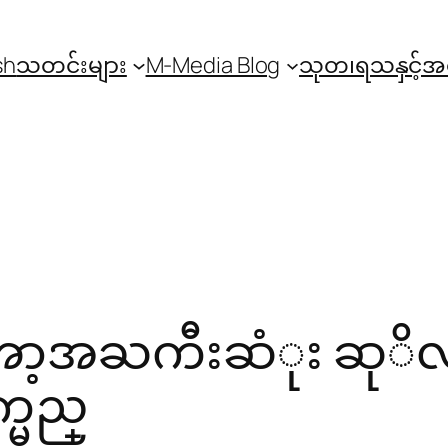
sh
သတင်းများ
M-Media Blog
သုတ၊ရသနှင့်
မၻာ့အႀကီးဆံုး ဆုိ
္မည္