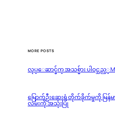
MORE POSTS
လုပ္ေဆာင္ခ်က္ အသစ္မ်ား ပါဝင္သည့္
မြောက်ဦးဆေးရုံ တိုက်ခိုက်မှုကို မြန
လမ်းကို အသုံးပြု