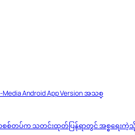
 M-Media Android App Version အသစ္
်မာစစ်တပ်က သတင်းထုတ်ပြန်ရာတွင် အစ္စရေးကဲ့သို့ 