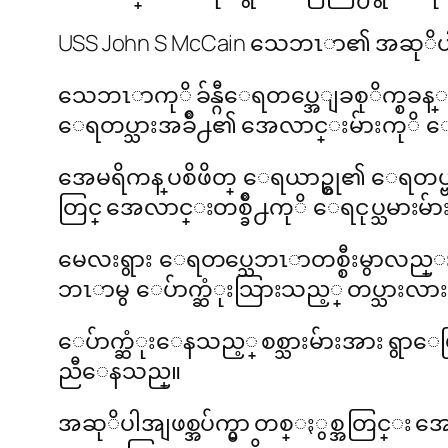
USS John S McCain သေဘၤာ၏ အဆုိပါအျဖစ
သေဘၤာကုိ ခ်န္ဂီေရတပ္အေျခစုိက္စခန္
ေရတပ္သားအခ်ိဳ႕၏ အေလာင္းမ်ားကုိ ေတ
အေမရိကန္ ပစိဖိတ္ ေရယာဥ္စု၏ ေရတပ္ဗု
တြင္ အေလာင္းတစ္ခ်ိဳ႕ကုိ ေရငုပ္သမား
မေလးရွား ေရတပ္သေဘၤာတစ္စီးမွာလည္း 
ဘၤာမွ ေပ်ာက္ဆံုးသြားသည့္ တပ္သား
ေပ်ာက္ဆံုးေနသည့္ စစ္သားမ်ားအား ရွာေ
ညီေနသည္။
အဆုိပါအျဖစ္အပ်က္မွာ တစ္ႏွစ္အတြင္း 