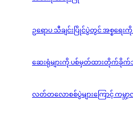
ဥရောပ သီချင်းပြိုင်ပွဲတွင် အစ္စရေးက
ဆေးရုံများကို ပစ်မှတ်ထားတိုက်ခိုက်သ
လတ်တလောစစ်ပွဲများကြောင့် ကမ္ဘာ့