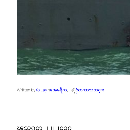
Written by
Ko Lay
in
အေမရိက
, 
ႏိုင္ငံတကာသတင္း
ၾသဂုတ္ ၂၂၊ ၂၀၁၇