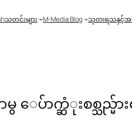
sh
သတင်းများ
M-Media Blog
သုတ၊ရသနှင့်
မွ ေပ်ာက္ဆံုးစစ္သည္