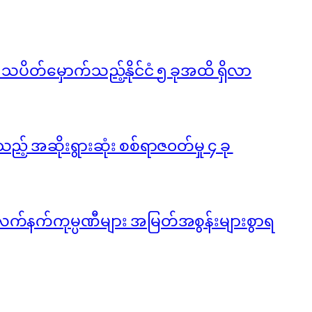
ို သပိတ်မှောက်သည့်နိုင်ငံ ၅ ခုအထိ ရှိလာ
ည့် အဆိုးရွားဆုံး စစ်ရာဇ၀တ်မှု ၄ ခု
လက်နက်ကုမ္ပဏီများ အမြတ်အစွန်းများစွာရ