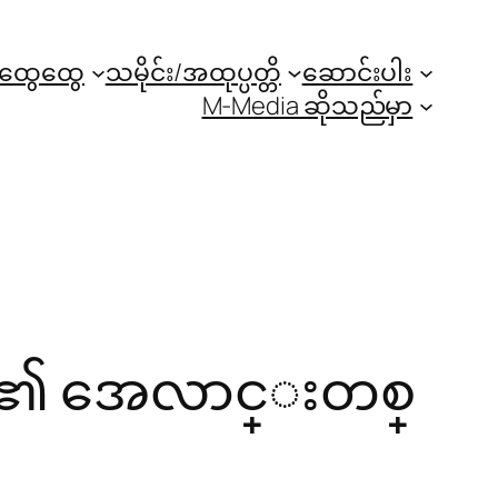
အထွေထွေ
သမိုင်း/အထုပ္ပတ္တိ
ဆောင်းပါး
M-Media ဆိုသည်မှာ
မ်ား၏ အေလာင္းတစ္