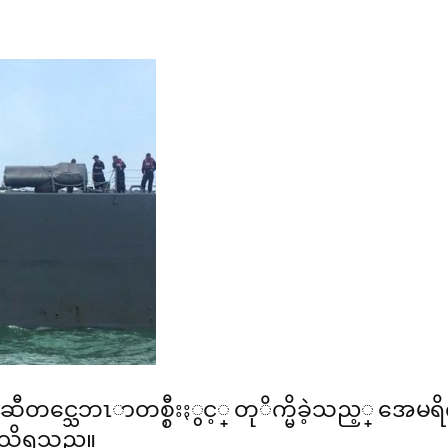
 ဆီတင္သေဘၤာတစ္စီးႏွင့္ တုိက္မိခဲ့သည့္ အေမ
ု သိရသည္။