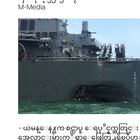
M-Media
– ယမန္ေန႔က စင္ကာပူ ေရပုိင္နက္အတြင္း
အေလာင္းမ်ားကုိ ရွာေဖြေတြ႕ရွိၿပီဟ