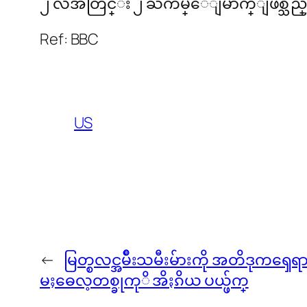
၂ လအတြင္း ၂ ႀကိမ္ေျမာက္ျဖစ္သည္။ လက္
Ref: BBC
US
←
မြတ္စလင္အမ်ိဳးသမီးမ်ားကို အတိဒုက
မႈဓေလ့တစ္ခုကုိ အိႏၵိယ ပယ္ဖ်က္