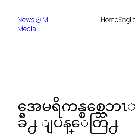
Skip
to
News @ M-
Home
Engli
content
Media
အေမရိကန္စစ္သေဘၤာ
ခ်ိဳ႕ ျပန္ေတြ႕