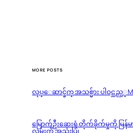
MORE POSTS
လုပ္ေဆာင္ခ်က္ အသစ္မ်ား ပါဝင္သည့္
မြောက်ဦးဆေးရုံ တိုက်ခိုက်မှုကို မြန
လမ်းကို အသုံးပြု