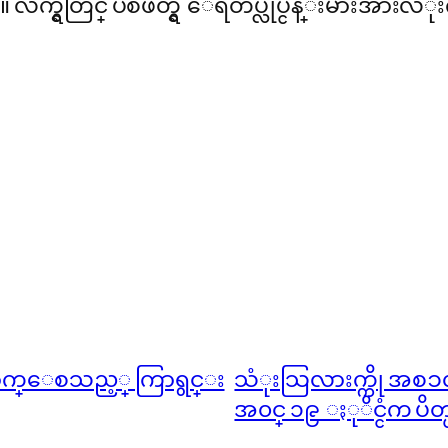
ရွိတြင္ ပစိဖိတ္ရွိ ေရတပ္လုပ္ငန္းမ်ားအားလံု
ၡေရာက္ေစသည့္ ကြာရွင္း
သံုးသြလားက္ကို အစၥလာ
အ၀င္ ၁၉ ႏုိင္ငံက ပိတ္ပ