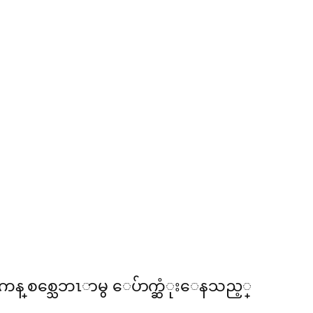
ရိကန္ စစ္သေဘၤာမွ ေပ်ာက္ဆံုးေနသည့္