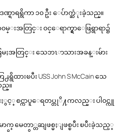
ာရရွိကာ ၁၀ ဦး ေပ်ာက္ဆံုးခဲ့သည္။
ၤာ၀မ္းအတြင္း ၀င္ေရာက္ရွာေဖြရွာရာ၌
 ရွာေဖြမႈအတြင္း သေဘၤာသားအခန္းမ်ား
႕ရွိထားၿပီး USS John S McCain သေ
သည္။
းႏွင့္ စင္ကာပူေရတပ္တုိ႔ကလည္း ပါ၀င္ကူ
္ မေတာ္တဆျဖစ္မႈျဖစ္ၿပီး ၿပီးခဲ့သည့္