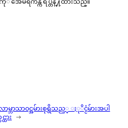
းကုိ အေမရိကန္က ရပ္တန္႔ထားသည္။
မ္ဘာသာ၀င္အမ်ားစုရွိသည့္ ႏုိင္ငံမ်ားအပါ
င္ထား
→