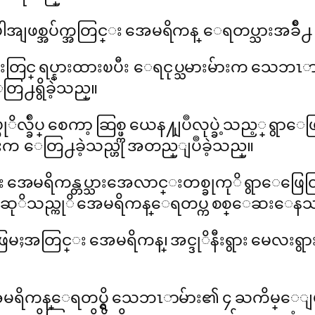
္အပ်က္အတြင္း အေမရိကန္ ေရတပ္သားအခ်ိဳ႕ ဒဏ္ရ
းတြင္ ရပ္နားထားၿပီး ေရငုပ္သမားမ်ားက သေဘ
ြ႕ရွိခဲ့သည္။
ိလ္ခ်ဳပ္ စေကာ့ ဆြစ္ဖ္က ယေန႔ျပဳလုပ္ခဲ့သည့္
မ်ားက ေတြ႕ခဲ့သည္ဟု အတည္ျပဳခဲ့သည္။
အေမရိကန္တပ္သားအေလာင္းတစ္ခုကုိ ရွာေဖြေတြ
လားဆုိသည္ကုိ အေမရိကန္ေရတပ္က စစ္ေဆးေန
ဖြမႈအတြင္း အေမရိကန္၊ အင္ဒုိနီးရွား မေလးရွာ
အေမရိကန္ေရတပ္ရွိ သေဘၤာမ်ား၏ ၄ ႀကိမ္ေျမာက