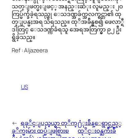
သတ္ျဖတ္မႈျဖင့္ အနည္းဆံုး လူမည္း ၂၀
ကြပ္မ်က္ခံခဲ့ရသည္ဟု ေသဒဏ္အခ်က္အလက္စင္တာ၏ ထု
တ္ျပန္မႈအရ သိရသည္။ ထုိအခ်ိန္မွစ၍ ဖေလာ္ရီ
ဒါတြင္ ေသဒဏ္က်ခံရသူ အေရအတြက္မွာ ၉၂ ဦး
ရွိခဲ့သည္။
Ref : Aljazeera
US
←
ရခုိင္ျပည္နယ္မွာ တုိက္
႐ံုးခ်ိန္ေရွာင္သည့္
ခုိက္မႈမ်ား ထပ္မံျဖစ္ပြားၿ
ထုိင္း၀န္ႀကီးခ်ဳ