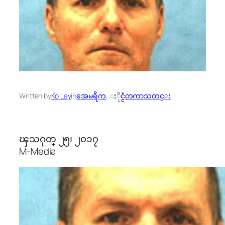
Written by
Ko Lay
in
အေမရိက
, 
ႏိုင္ငံတကာသတင္း
ၾသဂုတ္ ၂၅၊ ၂၀၁၇
M-Media