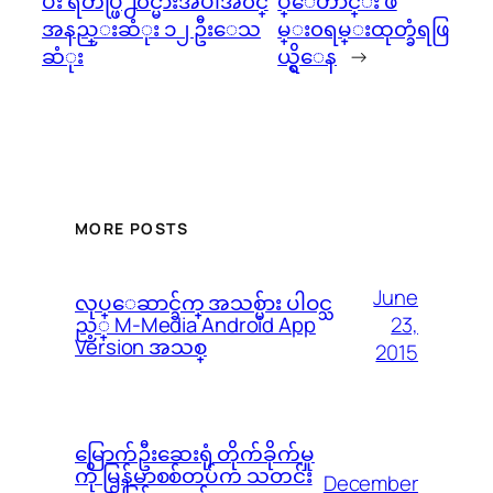
ပီး ရဲတပ္ဖြဲ႕၀င္မ်ားအပါအ၀င္
ပ္ေဟာင္း ဖ
အနည္းဆံုး ၁၂ ဦးေသ
မ္း၀ရမ္းထုတ္ခံရဖြ
ဆံုး
ယ္ရွိေန
→
MORE POSTS
June
လုပ္ေဆာင္ခ်က္ အသစ္မ်ား ပါဝင္သ
23,
ည့္ M-Media Android App
Version အသစ္
2015
မြောက်ဦးဆေးရုံ တိုက်ခိုက်မှု
ကို မြန်မာစစ်တပ်က သတင်း
December