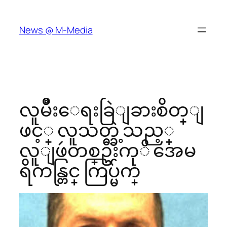
Skip
to
News @ M-Media
content
လူမ်ိဳးေရးခြဲျခားစိတ္ျ
ဖင့္ လူသတ္ခဲ့သည့္
လူျဖဴတစ္ဦးကုိ အေမ
ရိကန္တြင္ ကြပ္မ်က္