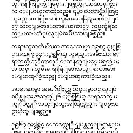
ထုိး၍ ကြပ္မ်က္ခဲ့ျခင္းျဖစ္သည္ဟု အာဏာပုိင္မ်ား
က ေျပာၾကားခဲ့သည္။ ၎မွာ ဖေလာ္ရီဒါတြင္
လူမည္းတစ္ဦးအား လူမ်ိဳးေရးခြဲျခားစိတ္ျဖ
င့္ သတ္ျဖတ္ေသာေၾကာင့္ ကြပ္မ်က္ခံရသ
ည့္ ပထမဆံုး လူျဖဴအမ်ိဳးသားျဖစ္သည္။
တရားသူႀကီးမ်ားက အာေဆးမွာ ၁၉၈၇ ခုႏွစ္တြ
င္ အသက္ ၃၄ ႏွစ္အရြယ္ လူမည္းအမ်ိဳးသား ေ
ရာဘတ္လီ ဘုိကာကုိ ေသနတ္ျဖင့္ ပစ္သတ္ခဲ့မႈ
အတြင္း လူမ်ိဳးေရးခြဲျခားသည့္ စကားမ်ား
ေျပာဆုိခဲ့သည္ဟု ေျပာၾကားခဲ့သည္။
အာေဆးမွာ အဆုိပါႏွစ္အတြင္းမွာပင္ လူျဖဴ-
စပိန္ကျပား အသက္ ၂၆ ႏွစ္အရြယ္ ေရာဘတ္ မ
က္ဒုိ၀ဲလ္ကုိ သတ္ျဖတ္မႈအတြက္လည္း ျပစ္မႈထ
င္ရွားခဲ့သူ ျဖစ္သည္။
၁၉၆၇ ခုႏွစ္တြင္ ေသဒဏ္ကုိ ျပန္လည္ျပဌာန္းၿ
ပီးေနာက္ပုိင္း ဖေလာ္ရီဒါတြင္ လူျဖဴမ်ားကုိ