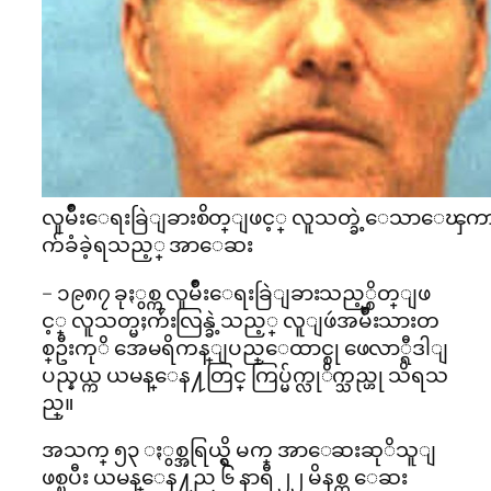
လူမ်ိဳးေရးခြဲျခားစိတ္ျဖင့္ လူသတ္ခဲ့ေသာေၾ
က်ခံခဲ့ရသည့္ အာေဆး
– ၁၉၈၇ ခုႏွစ္က လူမ်ိဳးေရးခြဲျခားသည့္စိတ္ျဖ
င့္ လူသတ္မႈက်ဴးလြန္ခဲ့သည့္ လူျဖဴအမ်ိဳးသားတ
စ္ဦးကုိ အေမရိကန္ျပည္ေထာင္စု ဖေလာ္ရီဒါျ
ပည္နယ္က ယမန္ေန႔တြင္ ကြပ္မ်က္လုိက္သည္ဟု သိရသ
ည္။
အသက္ ၅၃ ႏွစ္အရြယ္ရွိ မက္ အာေဆးဆုိသူျ
ဖစ္ၿပီး ယမန္ေန႔ည ၆ နာရီ ၂၂ မိနစ္က ေဆး