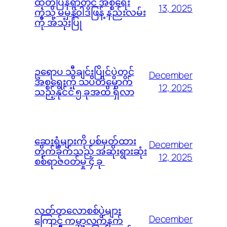
ထုတ်ပြန်ရာတွင် အစ္စရေး
13, 2025
ကဲ့သို့ မမှန်၀ါဒဖြန့် နည်းလမ်း
ကို အသုံးပြု
ဥရောပ သီချင်းပြိုင်ပွဲတွင်
December
အစ္စရေးကို သပိတ်မှောက်
12, 2025
သည့်နိုင်ငံ ၅ ခုအထိ ရှိလာ
ဆေးရုံများကို ပစ်မှတ်ထား
December
တိုက်ခိုက်သည့် အဆိုးရွားဆုံး
12, 2025
စစ်ရာဇ၀တ်မှု ၄ ခု
လတ်တလောစစ်ပွဲများ
December
ကြောင့် ကမ္ဘာ့လက်နက်