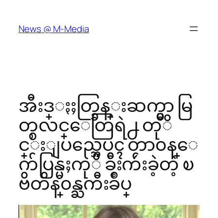
Skip
to
News @ M-Media
content
အီးဒ္ႏႈတ္ခြန္းဆက္မွာ မြ
တ္စလင္ေတြရဲ႕ တုိ
င္းျပည္အေပၚ တာ၀န္ေ
က်ပြန္မႈကုိ ခ်ီးက်ဴးခဲ့တဲ့ ၿ
ဗိတိန္၀န္ႀကီးခ်ဳပ္