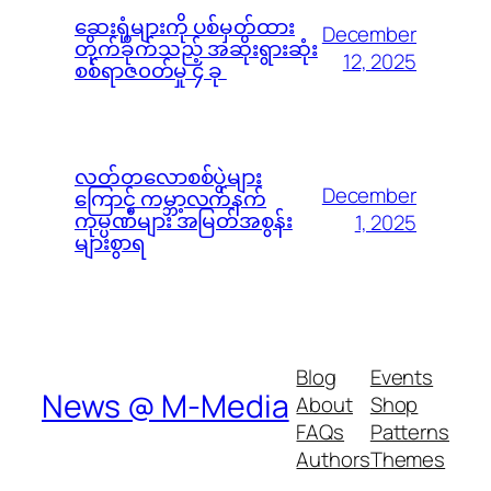
ဆေးရုံများကို ပစ်မှတ်ထား
December
တိုက်ခိုက်သည့် အဆိုးရွားဆုံး
12, 2025
စစ်ရာဇ၀တ်မှု ၄ ခု
လတ်တလောစစ်ပွဲများ
December
ကြောင့် ကမ္ဘာ့လက်နက်
ကုမ္ပဏီများ အမြတ်အစွန်း
1, 2025
များစွာရ
Blog
Events
News @ M-Media
About
Shop
FAQs
Patterns
Authors
Themes