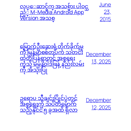
June
လုပ္ေဆာင္ခ်က္ အသစ္မ်ား ပါဝင္သ
23,
ည့္ M-Media Android App
Version အသစ္
2015
မြောက်ဦးဆေးရုံ တိုက်ခိုက်မှု
ကို မြန်မာစစ်တပ်က သတင်း
December
ထုတ်ပြန်ရာတွင် အစ္စရေး
13, 2025
ကဲ့သို့ မမှန်၀ါဒဖြန့် နည်းလမ်း
ကို အသုံးပြု
ဥရောပ သီချင်းပြိုင်ပွဲတွင်
December
အစ္စရေးကို သပိတ်မှောက်
12, 2025
သည့်နိုင်ငံ ၅ ခုအထိ ရှိလာ