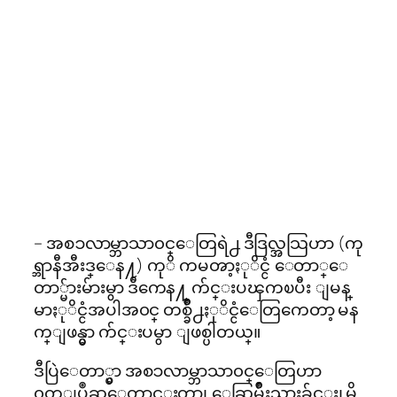
– အစၥလာမ္ဘာသာ၀င္ေတြရဲ႕ ဒီဒြလ္အသြဟာ (ကု
ရ္ဘာနီအီးဒ္ေန႔) ကုိ ကမၻာ့ႏုိင္ငံ ေတာ္ေ
တာ္မ်ားမ်ားမွာ ဒီကေန႔ က်င္းပၾကၿပီး ျမန္
မာႏုိင္ငံအပါအ၀င္ တစ္ခ်ိဳ႕ႏုိင္ငံေတြကေတာ့ မန
က္ျဖန္မွာ က်င္းပမွာ ျဖစ္ပါတယ္။
ဒီပြဲေတာ္မွာ အစၥလာမ္ဘာသာ၀င္ေတြဟာ
၀တ္ျပဳဆုေတာင္းတာ၊ ေဆြမ်ိဳးသားခ်င္း၊ မိ