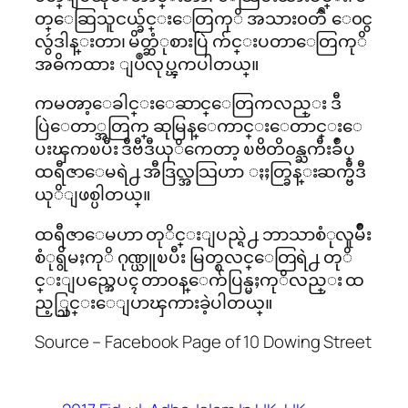
တ္ေဆြသူငယ္ခ်င္းေတြကုိ အသား၀တၳဳ ေ၀ငွ
လွဴဒါန္းတာ၊ မိတ္ဆံုစားပြဲ က်င္းပတာေတြကုိ
အဓိကထား ျပဳလုပ္ၾကပါတယ္။
ကမၻာ့ေခါင္းေဆာင္ေတြကလည္း ဒီ
ပြဲေတာ္အတြက္ ဆုမြန္ေကာင္းေတာင္းေ
ပးၾကၿပီး ဒီဗီဒီယုိကေတာ့ ၿဗိတိ၀န္ႀကီးခ်ဳပ္
ထရီဇာေမရဲ႕ အီဒြလ္အသြဟာ ႏႈတ္ခြန္းဆက္ဗီဒီ
ယုိျဖစ္ပါတယ္။
ထရီဇာေမဟာ တုိင္းျပည္ရဲ႕ ဘာသာစံုလူမ်ိဳး
စံုရွိမႈကုိ ဂုဏ္ယူၿပီး မြတ္စလင္ေတြရဲ႕ တုိ
င္းျပည္အေပၚ တာ၀န္ေက်ပြန္မႈကုိလည္း ထ
ည့္သြင္းေျပာၾကားခဲ့ပါတယ္။
Source – Facebook Page of 10 Dowing Street