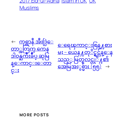
2017 Eid-ul-Adha
Islam In UK
UK
Muslims
←
ကုရ္ဘာနီ အီးဒ္ပြဲေ
ေရေၾကာင္းစြန္႔စား
တာ္အတြက္ ကေန
မႈ – ယေန႔တုိင္ရွင္က်န္ေန
ဒါ၀န္ႀကီးခ်ဳပ္ ဆုမြ
သည့္ မြတ္စလင္တုိ႔၏
န္ေကာင္းေတာ
အေမြအႏွစ္မ်ား (၅၅)
→
င္း
MORE POSTS