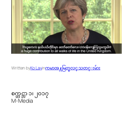
Written by
Ko Lay
in
ကမာၻ႔မြတ္စလင္ သတင္းမ်ား
စက္တင္ဘာ ၁၊ ၂၀၁၇
M-Media