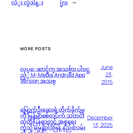
လံုး လွဴဒါန္း
ပ္မ်ား
→
MORE POSTS
June
လုပ္ေဆာင္ခ်က္ အသစ္မ်ား ပါဝင္သ
23,
ည့္ M-Media Android App
Version အသစ္
2015
မြောက်ဦးဆေးရုံ တိုက်ခိုက်မှု
ကို မြန်မာစစ်တပ်က သတင်း
December
ထုတ်ပြန်ရာတွင် အစ္စရေး
13, 2025
ကဲ့သို့ မမှန်၀ါဒဖြန့် နည်းလမ်း