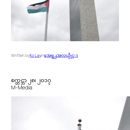
Written by
Ko Lay
in
အေရွ႕အလယ္ပိုင္း
စက္တင္ဘာ ၂၈၊ ၂၀၁၇
M-Media