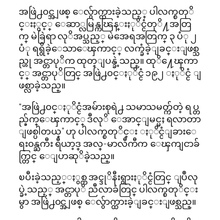
အဖြဲ႕၀င္အျဖစ္ ေလွ်ာက္ထားခဲ့သည့္ ပါလက္စတုိ
င္းႏွင့္ ေဆာ္လမြန္ကၽြန္းႏုိင္ငံတုိ႔အတြ
က္ မဲခြဲရာ လုိအပ္သည့္ မဲအေရအတြက္ ၃ ပံု ၂
ပံု ရရွိခဲ့ေသာေၾကာင့္ လက္ခံခဲ့ျခင္းျဖစ္သ
ည္ဟု အင္တာပုိက ထုတ္ျပန္ခဲ့သည္။ ထုိ႔ေၾကာ
င့္ အင္တာပုိတြင္ အဖြဲ႕၀င္ႏုိင္ငံ ၁၉၂ ႏုိင္ငံ ျ
ဖစ္လာခဲ့သည္။
“အဖြဲ႕၀င္ႏုိင္ငံအမ်ားစုရဲ႕ သမာသမတ္က်တဲ့ ရပ္တ
ည္ခ်က္ေၾကာင့္ ဒီလုိ ေအာင္ျမင္မႈ ရလာတာ
ျဖစ္ပါတယ္” ဟု ပါလက္စတုိင္း ႏုိင္ငံျခားေ
ရး၀န္ႀကီး ရီယာ့ဒ္ အလ္-မာလီကီက ေၾကျငာခ်
က္တြင္ ေျပာဆုိခဲ့သည္။
ၿပီးခဲ့သည့္ႏွစ္က အင္ဒုိနီးရွားႏုိင္ငံတြင္ ျပဳလု
ပ္ခဲ့သည့္ အင္တာပုိ ညီလာခံတြင္ ပါလက္စတုိင္း
မွာ အဖြဲ႕၀င္အျဖစ္ ေလွ်ာက္ထားခဲ့ျခင္းျဖစ္သည္။