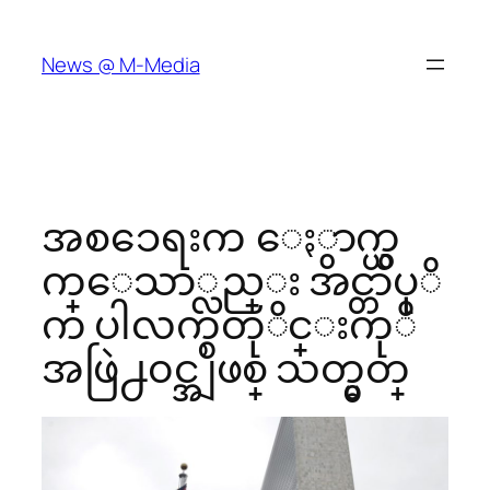
Skip
to
News @ M-Media
content
အစၥေရးက ေႏွာက္ယွ
က္ေသာ္လည္း အင္တာပုိ
က ပါလက္စတုိင္းကုိ
အဖြဲ႕၀င္အျဖစ္ သတ္မွတ္