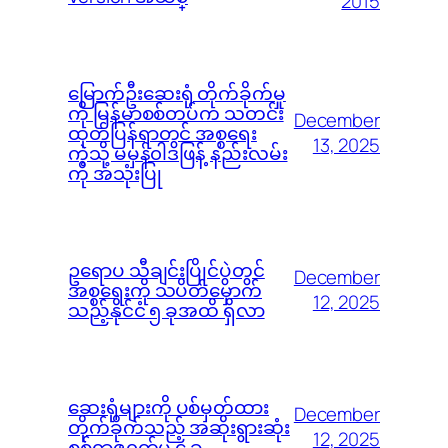
2015
မြောက်ဦးဆေးရုံ တိုက်ခိုက်မှု
ကို မြန်မာစစ်တပ်က သတင်း
December
ထုတ်ပြန်ရာတွင် အစ္စရေး
13, 2025
ကဲ့သို့ မမှန်၀ါဒဖြန့် နည်းလမ်း
ကို အသုံးပြု
ဥရောပ သီချင်းပြိုင်ပွဲတွင်
December
အစ္စရေးကို သပိတ်မှောက်
12, 2025
သည့်နိုင်ငံ ၅ ခုအထိ ရှိလာ
ဆေးရုံများကို ပစ်မှတ်ထား
December
တိုက်ခိုက်သည့် အဆိုးရွားဆုံး
12, 2025
စစ်ရာဇ၀တ်မှု ၄ ခု