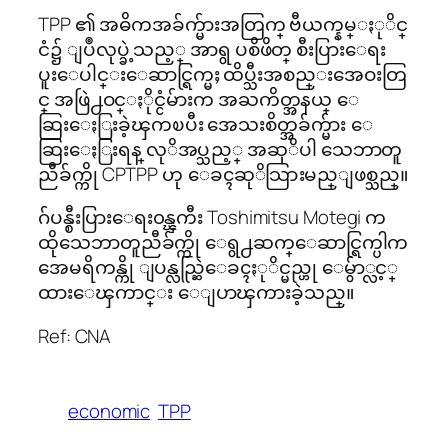
TPP ၏ အဓိကအခ်က္မ်ားအတြက္ ဗီယက္နမ္ႏုိင္
ငံ၌ ျပဳလုပ္ခဲ့သည့္ အာရွ ပစိဖိတ္ စီးပြားေရး
ပူးေပါင္းေဆာင္ရြက္မႈ ထိပ္သီးအစည္းအေဝးတြ
င္ အဖြဲ႕ဝင္ႏိုင္ငံမ်ားက အႀကိတ္အနယ္ ေ
ဆြးေႏြးခဲ့ၾကၿပီး အေသးစိတ္အခ်က္မ်ား ေ
ဆြးေႏြးရန္ လုိအပ္သည့္ အဆုိပါ သေဘာတူ
ညီခ်က္ကို CPTPP ဟု ေခၚဆုိသြားမည္ျဖစ္သည္။
ဂ်ပန္စီးပြားေရး၀န္ၾကီး Toshimitsu Motegi က
ထိုသေဘာတူညီခ်က္ကို ေရွ႕ဆက္ေဆာင္ရြက္ပါက
အေမရိကန္ကို ျပန္လည္ဆြဲေခၚႏုိင္မည္ဟု ေမွ်ာ္လင့္
ထားေၾကာင္း ေျပာၾကားခဲ့သည္။
Ref: CNA
economic
TPP