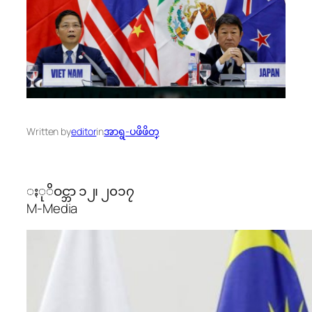
Written by
editor
in
အာရွ-ပဖိဖိတ္
ႏုိဝင္ဘာ ၁၂၊ ၂၀၁၇
M-Media