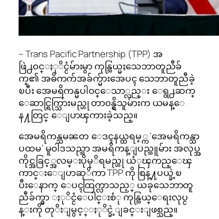
– Trans Pacific Partnership (TPP) အ
ဖြဲ႕၀င္ႏုိင္ငံမ်ားမွာ ကုန္သြယ္မႈသေဘာတူညီခ်
က္၏ အဓိကက်အခ်က္မ်ားအေပၚ သေဘာတူညီခဲ့
ၿပီး အေမရိကန္မပါဝင္ေသာ္လည္း ေရွ႕ဆက္
ေဆာင္ရြက္သြားမည္ဟု တာ၀န္ရွိသူမ်ားက ယမန္ေ
န႔တြင္ ေျပာၾကားခဲ့သည္။
အေမရိကန္သမၼတ ေဒၚနယ္ထရမ့္က ‘အေမရိကန္သာ
ပထမ’ မူ၀ါဒသည္သာ အမရိကန္ျပည္သူမ်ား အလုပ္အ
ကိုင္အခြင့္အလမ္းပိုမုိရမည္ဟု ယံုၾကည္ေၾ
ကာင္းေျပာဆုိကာ TPP ကို စြန္႔ပယ္ခဲ့ၿ
ပီးေနာက္ ေပၚထြက္လာသည့္ ယခုသေဘာတူ
ညီခ်က္မွာ ႏုိင္ငံေပါင္းစံု ကုန္သြယ္ေရးလုပ္င
န္းကို တုိးျမွင့္ႏုိင္ခဲ့ျခင္းျဖစ္သည္။