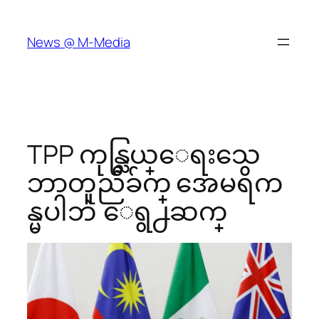
Skip
to
News @ M-Media
content
TPP ကုန္သြယ္ေရးသေ
ဘာတူညီခ်က္ အေမရိက
န္မပါဘဲ ေရွ႕ဆက္