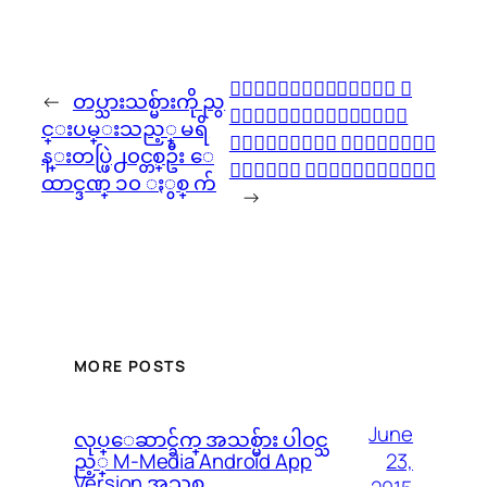
၀ါေဆာျမိဳ႕တြင္ အ
←
တပ္သားသစ္မ်ားကို ညွ
မ်ိဳးသားေရး၀ါဒီ
င္းပမ္းသည့္ မရိ
မ်ားႏွင့္ ဖက္ဆစ္၀ါ
န္းတပ္ဖြဲ႕၀င္တစ္ဦး ေ
ဒီမ်ား ခ်ီတက္ဆႏၵျပ
ထာင္ဒဏ္ ၁၀ ႏွစ္ က်
→
MORE POSTS
June
လုပ္ေဆာင္ခ်က္ အသစ္မ်ား ပါဝင္သ
23,
ည့္ M-Media Android App
Version အသစ္