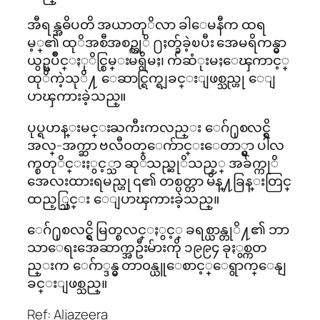
အီရန္အဓိပတိ အယာတုိလာ ခါေမနီက ထရ
မ့္၏ ထုိအစီအစဥ္ကုိ ႐ႈတ္ခ်ခဲ့ၿပီး အေမရိကန္မွာ
ယွဥ္ၿပိဳင္ႏုိင္စြမ္းမရွိမႈ၊ က်ဆံုးမႈေၾကာင့္
ထုိကဲ့သုိ႔ ေဆာင္ရြက္ရျခင္းျဖစ္သည္ဟု ေျ
ပာၾကားခဲ့သည္။
ပုပ္ရဟန္းမင္းႀကီးကလည္း ေဂ်႐ုစလင္ရွိ
အလ္-အက္ဆာ ဗလီ၀တ္ေက်ာင္းေတာ္မွာ ပါလ
က္စတုိင္းႏွင့္သာ ဆုိသည္ဆုိသည့္ အခ်က္ကုိ
အေလးထားရမည္ဟု ၎၏ တစ္ပတ္တာ မိန္႔ခြန္းတြင္
ထည့္သြင္း ေျပာၾကားခဲ့သည္။
ေဂ်႐ုစလင္ရွိ မြတ္စလင္ႏွင့္ ခရစ္ယာန္တုိ႔၏ ဘာ
သာေရးအေဆာက္အဦးမ်ားကို ၁၉၉၄ ခုႏွစ္ကတ
ည္းက ေဂ်ာ္ဒန္မွ တာ၀န္ယူေစာင့္ေရွာက္ေနျ
ခင္းျဖစ္သည္။
Ref: Aljazeera