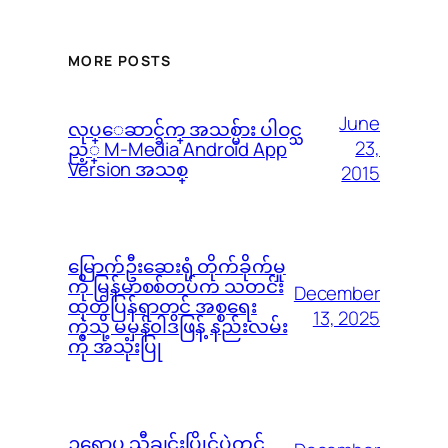
MORE POSTS
June
လုပ္ေဆာင္ခ်က္ အသစ္မ်ား ပါဝင္သ
23,
ည့္ M-Media Android App
Version အသစ္
2015
မြောက်ဦးဆေးရုံ တိုက်ခိုက်မှု
ကို မြန်မာစစ်တပ်က သတင်း
December
ထုတ်ပြန်ရာတွင် အစ္စရေး
13, 2025
ကဲ့သို့ မမှန်၀ါဒဖြန့် နည်းလမ်း
ကို အသုံးပြု
ဥရောပ သီချင်းပြိုင်ပွဲတွင်