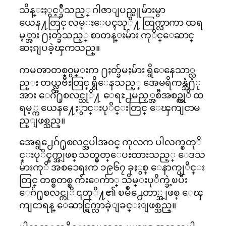
သိန္းႏွင့္ခ်ီသည့္ ဂါဇာျပည္သူမ်ားမွာ
ယေန႔တြင္ လမ္းေပၚသုိ႔ ထြက္လာကာ ထရ
မ့္အား ႐ႈတ္ခ်သည့္ စာတန္းမ်ား ကုိင္ေဆာင္
ဆႏၵျပခဲ့ၾကသည္။
ကမၻာတစ္၀ွမ္းက ႐ႈတ္ခ်မႈမ်ား ရွိေနေသာ္လ
ည္း တယ္လ္အဗီးတြင္ ရွိေနသည့္ အေမရိကန္သံ႐ံု
အား ေဂ်႐ုစလင္သုိ႔ ေရႊ႕မည့္အစီအစဥ္ကုိ ထ
ရမ့္က ယေန႔ေႏွာင္းပုိင္းတြင္ ေၾကျငာမ
ည္ျဖစ္သည္။
အေရွ႕ေဂ်႐ုစလင္အပါအ၀င္ ကုလက ပါလက္စတုိ
င္းပုိင္နက္အျဖစ္ သတ္မွတ္ေပးထားသည့္ ေဒသ
မ်ားကုိ အစၥေရးက ၁၉၆၇ ခုႏွစ္ ေနာက္ပုိင္း
တြင္ တစ္စတစ္စ က်ဴးေက်ာ္ သိမ္းပုိက္ခဲ့ၿပီး
ေဂ်႐ုစလင္ကုိ ၎တုိ႔၏ ၿမိဳ႕ေတာ္အျဖစ္ ေၾ
ကျငာရန္ ေဆာင္ရြက္လာခဲ့ျခင္းျဖစ္သည္။