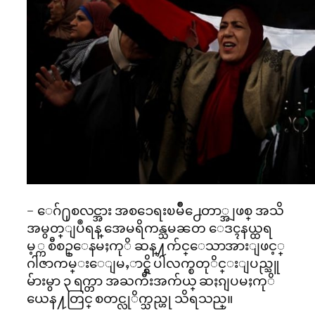
– ေဂ်႐ုစလင္အား အစၥေရးၿမိဳ႕ေတာ္အျဖစ္ အသိ
အမွတ္ျပဳရန္ အေမရိကန္သမၼတ ေဒၚနယ္ထရ
မ့္က စီစဥ္ေနမႈကုိ ဆန္႔က်င္ေသာအားျဖင့္
ဂါဇာကမ္းေျမႇာင္ရွိ ပါလက္စတုိင္းျပည္သူ
မ်ားမွာ ၃ ရက္တာ အႀကီးအက်ယ္ ဆႏၵျပမႈကုိ
ယေန႔တြင္ စတင္လုိက္သည္ဟု သိရသည္။