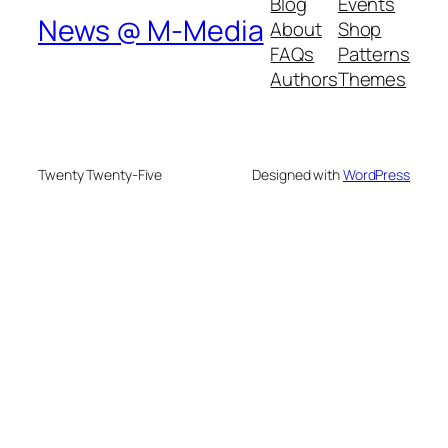
Blog
Events
News @ M-Media
About
Shop
FAQs
Patterns
Authors
Themes
Twenty Twenty-Five
Designed with
WordPress