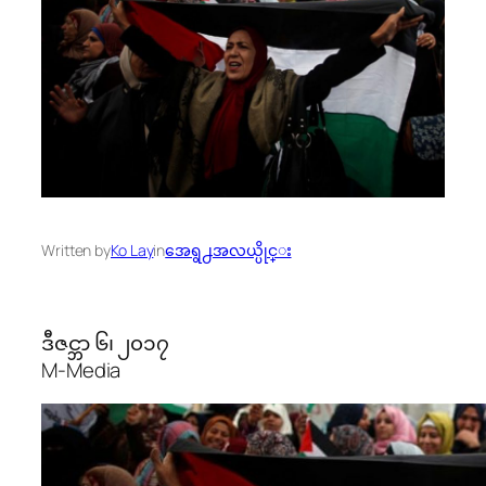
Written by
Ko Lay
in
အေရွ႕အလယ္ပိုင္း
ဒီဇင္ဘာ ၆၊ ၂၀၁၇
M-Media