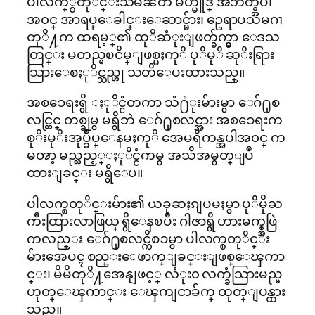
ပါလက္္စတုိင္းသမၼတ မဟ္မူဒ္ အဘတ္စ္အပါ
အ၀င္ အာရပ္ေခါင္းေဆာင္မ်ား၊ ဥေရာပသမဂၢ
တုိ႔က ထရမ့္၏ ထုိဆံုးျဖတ္ခ်က္မွာ ေဒသ
တြင္း မတည္မၿငိမ္ျဖစ္မႈကုိ ပုိမုိ ဆုိးရြား
သြားေစႏုိင္သည္ဟု သတိေပးထားသည္။
အစၥေရးရွိ ႏုိင္ငံတကာ သံ႐ံုးမ်ားမွာ ေဂ်႐ုစ
လင္တြင္ တစ္ခုမွ မရွိဘဲ ေဂ်႐ုစလင္အား အစၥေရးက
စုိးမုိးအုပ္ခ်ဳပ္ေနမႈကုိ အေမရိကန္အပါအ၀င္ က
မၻာ့ မည္သည့္ႏုိင္ငံကမွ အသိအမွတ္ျပဳ
ထားျခင္း မရွိေပ။
ပါလက္စတုိင္းမ်ား၏ ယခုဆႏၵျပမႈမွာ ပုိမိုႀ
ကီးထြားလာဖြယ္ ရွိေနၿပီး ဂါဇာရွိ ဟားမက္စ္အဖြဲ
ကလည္း ေဂ်႐ုစလင္ကိစၥမွာ ပါလက္စတုိင္း
မ်ားအေပၚ စည္းေဖာက္ျခင္းျဖစ္ေၾကာ
င္း၊ မိမိတုိ႔အေနျဖင့္ လံုး၀ လက္ခံသြားမည္မ
ဟုတ္ေၾကာင္း ေၾကျငာခ်က္ ထုတ္ျပန္ထား
သည္။