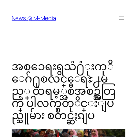
Skip
to
News @ M-Media
content
အစၥေရးရွသံ႐ံုးကုိ
ေဂ်႐ုစလင္ေရႊ႕မ
ည့္ ထရမ့္အစီအစဥ္အတြ
က္ ပါလက္စတုိင္းျပ
ည္သူမ်ား စတင္ဆႏၵျပ