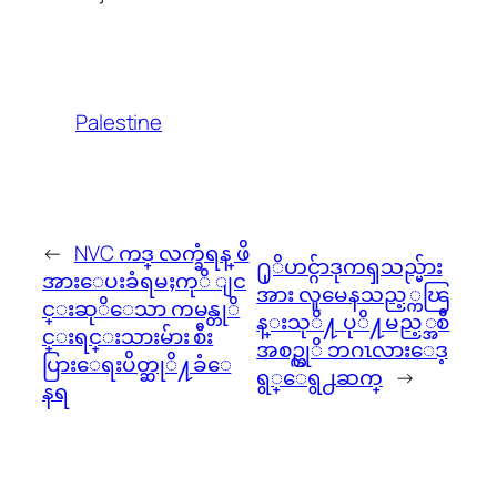
Palestine
←
NVC ကဒ္ လက္ခံရန္ ဖိ
႐ုိဟင္ဂ်ာဒုကၡသည္မ်ား
အားေပးခံရမႈကုိ ျင
အား လူမေနသည့္ကၽြ
င္းဆုိေသာ ကမန္တုိ
န္းသုိ႔ ပုိ႔မည့္အစီ
င္းရင္းသားမ်ား စီး
အစဥ္ကုိ ဘဂၤလားေဒ့
ပြားေရးပိတ္ဆုိ႔ခံေ
ရွ္ေရွ႕ဆက္
→
နရ