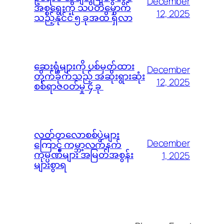
December
အစ္စရေးကို သပိတ်မှောက်
12, 2025
သည့်နိုင်ငံ ၅ ခုအထိ ရှိလာ
ဆေးရုံများကို ပစ်မှတ်ထား
December
တိုက်ခိုက်သည့် အဆိုးရွားဆုံး
12, 2025
စစ်ရာဇ၀တ်မှု ၄ ခု
လတ်တလောစစ်ပွဲများ
December
ကြောင့် ကမ္ဘာ့လက်နက်
ကုမ္ပဏီများ အမြတ်အစွန်း
1, 2025
များစွာရ