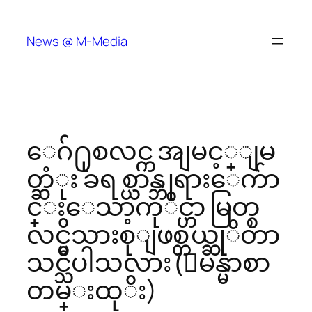
Skip
to
News @ M-Media
content
ေဂ်႐ုစလင္က အျမင့္ျမ
တ္ဆံုး ခရစ္ယာန္ဘုရားေက်ာ
င္းေသာ့ကုိင္ဟာ မြတ္စ
လင္မိသားစုျဖစ္တယ္ဆုိတာ
သင္သိပါသလား (ျမန္မာစာ
တမ္းထုိး)