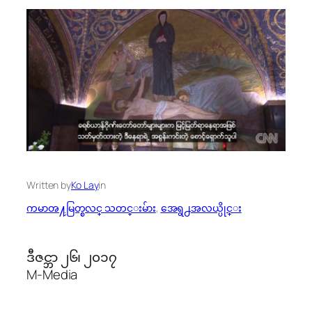
Written by
Ko Lay
in
ကမာၻ႔မြတ္စလင္ သတင္းမ်ား
, 
အေရွ႕အလယ္ပိုင္း
ဒီဇင္ဘာ ၂၆၊ ၂၀၁၇
M-Media