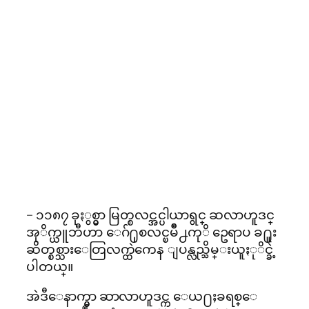
– ၁၁၈၇ ခုႏွစ္မွာ မြတ္စလင္အင္ပါယာရွင္ ဆလာဟူဒင္
အုိက္ယူဘီဟာ ေဂ်႐ုစလင္ၿမိဳ႕ကုိ ဥေရာပ ခ႐ူး
ဆိတ္စစ္သားေတြလက္ထဲကေန ျပန္လည္သိမ္းယူႏုိင္ခဲ့
ပါတယ္။
အဲဒီေနာက္မွာ ဆာလာဟူဒင္က ေယ႐ႈခရစ္ေ