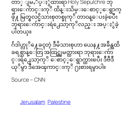
တာ္ ျမႇဳပ္ႏွံထားရာ Holy Sepulchre ဘု
ရားေက်ာင္းကုိ ထိန္းသိမ္းေစာင့္ေရွာက္
ဖို႔ မြတ္စလင္မိသားစုတစ္ခုကုိ တာ၀န္ေပးခဲ့ၿပီး
ဘုရားေက်ာင္းရဲ႕ေသာ့ကုိလည္း အပ္ႏွံခဲ့
ပါတယ္။
ဂ်ဴဒါဟ္လုိ႔ေခၚတဲ့ ဒီမိသားစုဟာ ယေန႔အခ်ိန္အထိ
ခရစ္ယာန္ေတြ အထြဋ္အျမတ္ထားရာ ဘုရားေက်ာ
င္းရဲ႕ေသာ့ကုိ ေစာင့္ေရွာက္ထားၿပီး ဒီဗီဒီ
ယုိမွာ ဒီအေၾကာင္းကုိ ႐ႈစားရမွာပါ။
Source – CNN
Jerusalam
Palestine