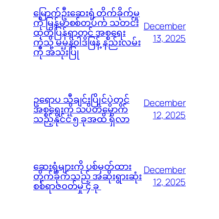
မြောက်ဦးဆေးရုံ တိုက်ခိုက်မှု
ကို မြန်မာစစ်တပ်က သတင်း
December
ထုတ်ပြန်ရာတွင် အစ္စရေး
13, 2025
ကဲ့သို့ မမှန်၀ါဒဖြန့် နည်းလမ်း
ကို အသုံးပြု
ဥရောပ သီချင်းပြိုင်ပွဲတွင်
December
အစ္စရေးကို သပိတ်မှောက်
12, 2025
သည့်နိုင်ငံ ၅ ခုအထိ ရှိလာ
ဆေးရုံများကို ပစ်မှတ်ထား
December
တိုက်ခိုက်သည့် အဆိုးရွားဆုံး
12, 2025
စစ်ရာဇ၀တ်မှု ၄ ခု