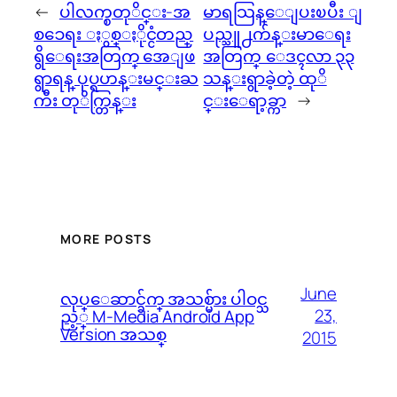
←
ပါလက္စတုိင္း-အ
မာရသြန္ေျပးၿပီး ျ
စၥေရး ႏွစ္ႏိုင္ငံတည္
ပည္သူ႕က်န္းမာေရး
ရွိေရးအတြက္ အေျဖ
အတြက္ ေဒၚလာ ၃၃
ရွာရန္ ပုပ္ရဟန္းမင္းႀ
သန္းရွာခဲ့တဲ့ ထုိ
ကီး တုိက္တြန္း
င္းေရာ့ခ္ကာ
→
MORE POSTS
June
လုပ္ေဆာင္ခ်က္ အသစ္မ်ား ပါဝင္သ
23,
ည့္ M-Media Android App
Version အသစ္
2015