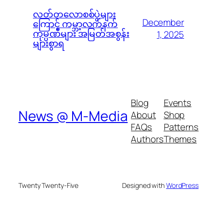
လတ်တလောစစ်ပွဲများ
December
ကြောင့် ကမ္ဘာ့လက်နက်
ကုမ္ပဏီများ အမြတ်အစွန်း
1, 2025
များစွာရ
Blog
Events
News @ M-Media
About
Shop
FAQs
Patterns
Authors
Themes
Twenty Twenty-Five
Designed with
WordPress