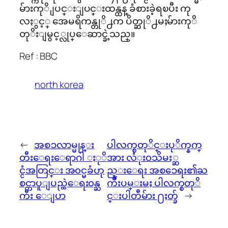
မ်ား
ကုိ ျပင္းျပင္းထန္ထန္ ခံစားခဲ့ရၿပီး ကု
လႏွင့္ အေမရိကန္တုိ႕က ပိတ္ဆုိ႕မႈမ်ားကုိ
တုိးျမွင့္လုပ္ေဆာင္ခဲ့သည္။
Ref : BBC
north korea
←
အစၥလာမ္မုန္း
ပါလက္စတုိင္းပုိက္နက္
တီးေရးေရာဂါ ႏုိ
အား လံုး၀သိမး္ဆ
င္ငံအတြင္း အ၀င္မခံဟု
ည္းေရး အစၥေရး၏ႀ
စင္ကာပူျပည္ထဲေရး၀န္ႀ
ကိဳးပမ္းမႈ ပါလက္စတုိ
ကီး ေျပာ
င္းပါတီမ်ား ႐ႈတ္ခ်
→