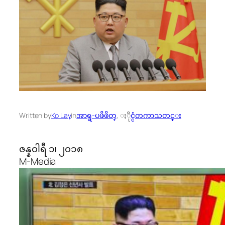
Written by
Ko Lay
in
အာရွ-ပဖိဖိတ္
, 
ႏိုင္ငံတကာသတင္း
ဇန္န၀ါရီ ၁၊ ၂၀၁၈
M-Media