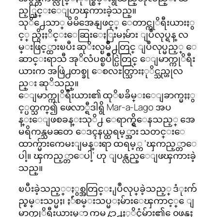
ည့္သြင္းေျပာၾကားခဲ့သည္။
သုိ႕ေသာ္ မိမိအေနျဖင့္ ေတာင္ကုိရီးယားႏွ
င့္ ညွိႏႈိင္းေဆြးေႏြးမႈမ်ား ျပဳလုပ္ရန္ လ
မ္းဖြင့္ထားၿပီး ဆုိးလ္ၿမိဳ႕တြင္ ျပဳလုပ္မည့္ ေ
ဆာင္းရာသီ အုိလံပစ္ၿပိဳင္ပြဲတြင္ ေျမာက္ကုိရီး
ယားက အဖြဲ႕တစ္ခု ေစလႊတ္သြားႏုိင္သည္ဟုလ
ည္း ဆုိသည္။
ေျမာက္ကုိရီးယား၏ ထုိၿခိမ္းေျခာက္မႈႏွ
င့္ပတ္သက္၍ ဖေလာ္ရီဒါရွိ Mar-a-Lago အပ
န္းေျဖစခန္းသုိ႕ ေရာက္ရွိေနသည့္ အေ
မရိကန္သမၼတ ေဒၚနယ္ထရမ့္အား သတင္းေ
ထာက္မ်ားကေမးျမန္းရာ ထရမ့္က ‘ၾကည့္တာေ
ပါ့။ ၾကည့္တာေပါ့’ ဟု ျပန္လည္ေျဖၾကားခဲ့
သည္။
ၿပီးခဲ့သည့္ႏွစ္အတြင္း ျပဳလုပ္
ခဲ့သည့္ ဒံုးက်
ည္စမ္းသပ္မႈ၊ ႏ်ဴစမ္းသပ္မ
ႈမ်ားေၾကာင့္ ေျ
မာက္ကုိရီးယားမွ
ာ ကမ႓ာ႕ႏုိင္ငံမ်ား၏ ေ၀ဖန္မႈ