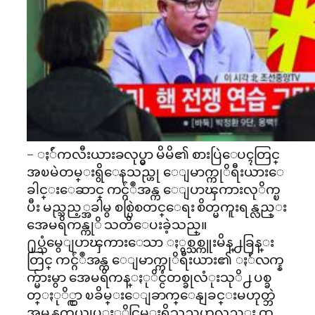
– ႏ်ဴကလီးယားခလုပ္မွာ မိမိ၏ စားပြဲေပၚတြင္
အၿမဲတမ္းရွိေနသည္ဟု ေျမာက္ကုိရီးယားေ
ခါင္းေဆာင္ ကင္ဂ်ံဳအန္က ေျပာၾကားလုိက္ၿ
ပီး မည္သည့္အခါမွ စစ္ပြဲစတင္ေရး စိတ္မကူးရန္လည္း
အေမရိကန္ကုိ သတိေပးခဲ့သည္။
႐ုပ္သံမွေျပာၾကားေသာ ႏွစ္သစ္ကူးမိန္႕ခြန္း
တြင္ ကင္ဂ်ံဳအန္က ေျမာက္ကုိရီးယား၏ ႏ်ဴလက္န
က္မ်ားမွာ အေမရိကန္ႏုိင္ငံတစ္ခုလံုးသုိ႕ ပစ္ခ
တ္ႏုိ္င္ကာ ၿခိမ္းေျခာက္ေနျခင္းမဟုတ္ဘဲ
အမွန္တကယ္လုပ္ႏုိင္စြမ္းရွိသည္
ဟုလည္း ထ