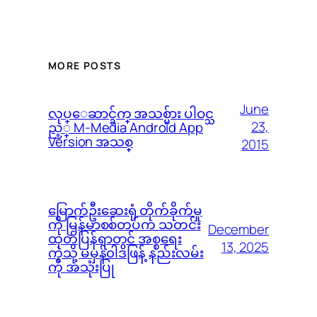
MORE POSTS
June
လုပ္ေဆာင္ခ်က္ အသစ္မ်ား ပါဝင္သ
23,
ည့္ M-Media Android App
Version အသစ္
2015
မြောက်ဦးဆေးရုံ တိုက်ခိုက်မှု
ကို မြန်မာစစ်တပ်က သတင်း
December
ထုတ်ပြန်ရာတွင် အစ္စရေး
13, 2025
ကဲ့သို့ မမှန်၀ါဒဖြန့် နည်းလမ်း
ကို အသုံးပြု