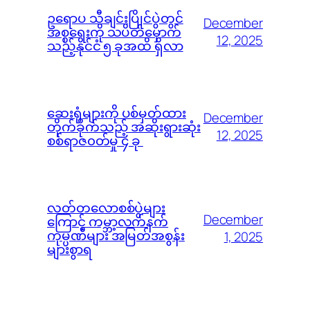
ဥရောပ သီချင်းပြိုင်ပွဲတွင်
December
အစ္စရေးကို သပိတ်မှောက်
12, 2025
သည့်နိုင်ငံ ၅ ခုအထိ ရှိလာ
ဆေးရုံများကို ပစ်မှတ်ထား
December
တိုက်ခိုက်သည့် အဆိုးရွားဆုံး
12, 2025
စစ်ရာဇ၀တ်မှု ၄ ခု
လတ်တလောစစ်ပွဲများ
December
ကြောင့် ကမ္ဘာ့လက်နက်
ကုမ္ပဏီများ အမြတ်အစွန်း
1, 2025
များစွာရ