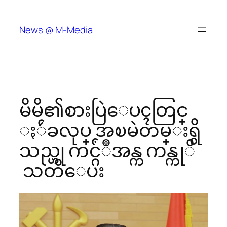
Skip
to
News @ M-Media
content
မိမိ၏စားပြဲေပၚတြင္
ႏ်ဴခလုပ္ အၿမဲတမ္းရွိ
သည္ဟု ကင္ဂ်ံဳအန္က ကန္ကုိ
သတိေပး