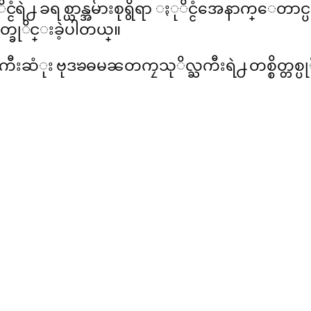
ရဲ႕ ခရစ္ယာန္အမ်ားစုရွိရာ ႏုိင္ငံအေနာက္ေတာင
ခုိင္းခဲ့ပါတယ္။
ဆံုး ဗုဒၶဓမၼတကၠသုိလ္ႀကီးရဲ႕ တစ္စိတ္တစ္ပုိင