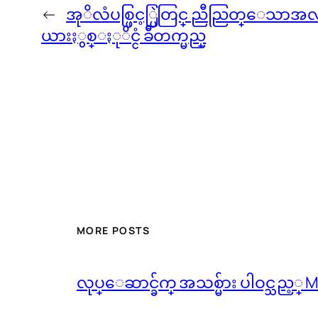
←
အုိလံပစ္ဖြင့္ပြဲတြင္ ညီညြတ္ေသ
ယားႏွစ္ႏုိင္ငံ ခ်ီတက္မည္
MORE POSTS
လုပ္ေဆာင္ခ်က္ အသစ္မ်ား ပါဝင္သည့္