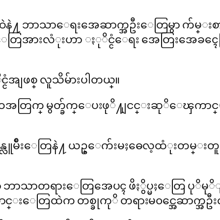
ဲနဲ႔ ဘာသာေရးအေဆာက္အဦးေတြမွာ က်မ္းစာ
အားလံုးဟာ ႏုိင္ငံေရး အေတြးအေခၚေတြန
င္ငံအျဖစ္ လူသိမ်ားပါတယ္။
ီကိစၥအတြက္ မွတ္ခ်က္ေပးဖုိ႔ျငင္းဆုိေၾ
လူမ်ိဳးေတြနဲ႔ ယဥ္ေက်းမႈဓေလ့ထံုးတမ္းတူတဲ့
။
ဟာ ဘာသာတရားေတြအေပၚ ဖိႏွိပ္မႈေတြ ပုိမုိျပဳလုပ္
္းေတြထဲက တစ္ခုကုိ တရားမ၀င္အေဆာက္အဦးလုိ႔ 