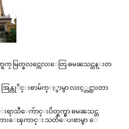
းပိတ္ရက္ မြတ္စလင္ကေလးေတြ ဓမၼသင္တန္းတ
ြန္လုိင္းစာမ်က္ႏွာမွာ လႊင့္တင္ထားတာ
္းရာသီေက်ာင္းပိတ္ရက္မွာ ဓမၼသင္တ
ျပာၾကားေၾကာင္း သတိေပးစာမွာ ေ