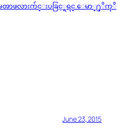
ကမၻာဖလားက်င္းပခြင့္ရရင္ ေမာ္႐ုိကုိ
June 23, 2015