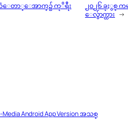
ာအလံေတာ္ေအာက္၌ ကုိရီး
၂၀၂၆ ခုႏွစ္ 
ေလွ်ာက္ထား
→
 M-Media Android App Version အသစ္