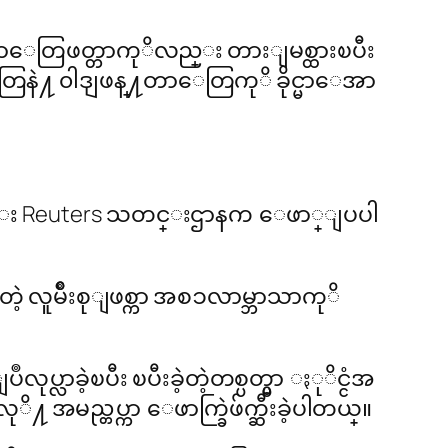
ေတြဖတ္တာကုိလည္း တားျမစ္ထားၿပီး
ဲ႔ ၀ါဒျဖန္႔တာေတြကုိ ခိုင္မာေအာ
ကာင္း Reuters သတင္းဌာနက ေဖာ္ျပပါ
 လူမ်ိဳးစုျဖစ္ကာ အစၥလာမ္ဘာသာကုိ
လာခဲ့ၿပီး ၿပီးခဲ့တဲ့တစ္ပတ္မွာ ႏုိင္ငံအ
အမည္တပ္ကာ ေဖာက္ခြဲဖ်က္ဆီးခဲ့ပါတယ္။