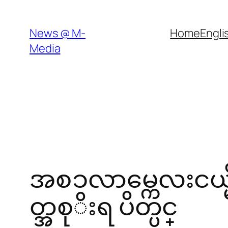
Skip
to
News @ M-
Home
Engli
content
Media
အစၥလာမ္ကေလးငယ္
တ္အစုိးရ ပိတ္ပင္