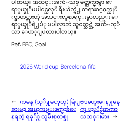
ပါတယ္။ အသင္းအက်ႌသစ္ မိတ္ဆက္မႈမွာ ေ
ရာ္နယ္ဒုိမပါ၀င္သလုိ ရီးယဲလ္ရဲ႕ တရား၀င္၀ဘ္ဆုိ
က္မွာတင္ထားတဲ့ အသင္းလူစာရင္းမွာလည္း ေ
ရာ္နယ္ဒုိရဲ႕ပံု မပါလာဘဲ သူ၀တ္ဆင္တဲ့ အက်ႌကုိ
သာ ေဖာ္ျပထားပါတယ္။
Ref: BBC, Goal
2026 World cup
Bercelona
fifa
←
ကမန္ (သုိ႔မဟုတ္) ခြဲျ
ဗုဒၶဟူးေန႔မန
ခားမႈ၊ အၾကမ္းဖက္မႈခံေ
က္ ႏုိင္ငံတကာ
နရတဲ့ ရခုိင္က လူမ်ိဳးစုတစ္ခု
သတင္းမ်ား
→