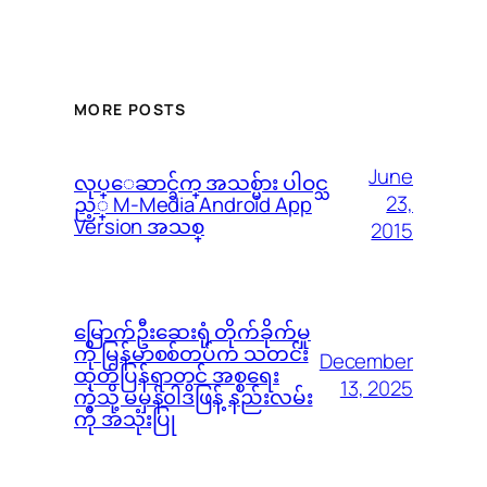
MORE POSTS
June
လုပ္ေဆာင္ခ်က္ အသစ္မ်ား ပါဝင္သ
23,
ည့္ M-Media Android App
Version အသစ္
2015
မြောက်ဦးဆေးရုံ တိုက်ခိုက်မှု
ကို မြန်မာစစ်တပ်က သတင်း
December
ထုတ်ပြန်ရာတွင် အစ္စရေး
13, 2025
ကဲ့သို့ မမှန်၀ါဒဖြန့် နည်းလမ်း
ကို အသုံးပြု