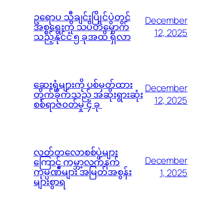
ဥရောပ သီချင်းပြိုင်ပွဲတွင်
December
အစ္စရေးကို သပိတ်မှောက်
12, 2025
သည့်နိုင်ငံ ၅ ခုအထိ ရှိလာ
ဆေးရုံများကို ပစ်မှတ်ထား
December
တိုက်ခိုက်သည့် အဆိုးရွားဆုံး
12, 2025
စစ်ရာဇ၀တ်မှု ၄ ခု
လတ်တလောစစ်ပွဲများ
December
ကြောင့် ကမ္ဘာ့လက်နက်
ကုမ္ပဏီများ အမြတ်အစွန်း
1, 2025
များစွာရ