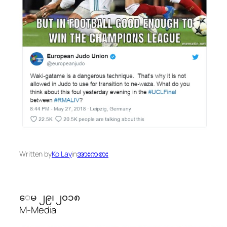
Written by
Ko Lay
in
အားကစား
ေမ ၂၉၊ ၂၀၁၈
M-Media