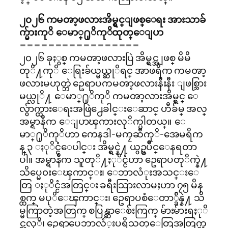
၂၀၂၆ ကမၻာ့ဖလားအိမ္ရွင္ျဖစ္ေရး အားသာခ်
က္မ်ားကုိ ေမာ္႐ုိကုိထုတ္ေျပာ
=================
၂၀၂၆ ခုႏွစ္ ကမၻာ့ဖလားပြဲ အိမ္ရွင္အျဖစ္ မိမိ
တုိ႔ကုိ ေရြးခ်ယ္မယ္ဆုိရင္ အာဖရိက ကမၻာ့
ဖလားမဟုတ္ဘဲ ဥေရာပကမၻာ့ဖလားနီးနီး ျဖစ္သြား
မယ္လုိ႔ ေမာ္႐ုိကုိ ကမၻာ့လားအိမ္ရွင္ ေ
လွ်ာက္ထားေရးအဖြဲ႕ေခါင္းေဆာင္ ဟီခ်မ္ အလ္
အမ္ရာနီက ေျပာၾကားလုိက္ပါတယ္။ ေ
မာ္႐ုိကုိဟာ ကေနဒါ-မကၠဆီကုိ-အေမရိက
န္ ၃ ႏုိင္ငံေပါင္း အိမ္ရွင္နဲ႔ ယွဥ္ၿပိဳင္ေနရတာ
ပါ။ အမ္ရာနီက သူတုိ႔ႏုိင္ငံဟာ ဥေရာပတုိက္နဲ႔
သိပ္မေ၀းေၾကာင္း၊ ေဘာလံုးအသင္းေ
တြ ႏုိင္ငံအတြင္း ခရီးသြားလာမႈဟာ ၇၅ မိန
စ္ထက္ မပုိေၾကာင္း၊ ဥေရာပစံေတာ္ခ်ိန္နဲ႔ သိ
မ္မကြာတဲ့အတြက္ စပြန္ဆာေစ်းကြက္ မ်ားမ်ားရႏုိ
င္သလုိ၊ ဥေရာပေဘာလံုးပရိသတ္ေတြအတြက္လ