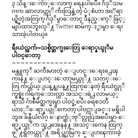
၃ သိန္းေက်ာ္ေလာက္ ရေနပါၿပီ။ ဂ်ဴဒုိသမ
ဂၢက ဆာလာဟ္ကုိ က်ဴးလြန္ခဲ့တဲ့ ပံုစံဟာ အႏၱရာ
ယ္ရွိတဲ့အတြက္ ဂ်ဴဒုိမွာေတာင္ ဒီနည္းကုိ ခြင့္
မျပဳထားဘူးလုိ႔ Twitter စာမ်က္ႏွာမွာ ေရး
သားခဲ့ပါတယ္။
ရီးယဲလ္အက်ႌသစ္မိတ္ဆက္မႈေတြ ေရာ္နယ္ဒုိမ
ပါ၀င္ေတာ့
===============
မန္ယူကုိ ႀကီးမားတဲ့ ေျပာင္းေရႊ႕ေၾ
ကးနဲ႔ ေျပာင္းေတာ့မယ္လုိ႔ သတင္းေ
တြ က်ယ္က်ယ္ျပန္႔ျပန္႔ထြက္ေနတဲ့ ရီးယဲလ္တုိ
က္စစ္မွဴး ဂါရက္ေဘးလ္ဟာ အသင္းရဲ႕ လာမယ့္
ရာသီ ဂ်ာစီမိတ္ဆက္မႈမွာ ပါ၀င္ခဲ့ၿပီး ခရစၥတီ
ယာႏုိေရာ္နယ္ဒုိကေတာ့ ပါ၀င္လာျခင္း မရွိပါ
ဘူး။ ခ်န္ပီယံလိဂ္ ေနာက္ဆံုးဗုိလ္လုပြဲအၿပီးမွာ ေ
ရာ္နယ္ဒုိက သူ႕အေနနဲ႔ အသင္းကေန ထြက္
ဖုိ႔ရွိတယ္လုိ႔ အရိပ္အႁမြက္ ေျပာၾကားခဲ့