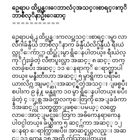
ဥေရာပ ထိပ္တန္းေဘာလံုအသင္းစာရင္းကုိ
ဘာစီလုိနာဦးေဆာင္
===========
ဥေရာပရဲ႕ ထိပ္တန္းကလပ္အသင္းစာရင္းမွာ လာ
လီဂါခ်န္ပီယံ ဘာစီလုိနာက ခ်န္ပီယံလိဂ္ခ်န္ပီယံ ရီးယဲ
လ္ကုိေက်ာ္ကာ ထိပ္ဆံုးမွာ ရွိေနပါတယ္။ ရီးယဲလ္
ကုိ႐ံႈးခဲ့တဲ့ လီဗာပူးလ္ဟာ အဆင့္ ၈ ဆင့္ တက္
လာခဲ့ၿပီး အဆင့္ ၁၁ ေနရာကုိ ေရာက္လာပါ
တယ္။ မန္စီးတီးဟာ အဆင့္ ၅ မွာရွိကာ ပရီးမီး
ယားလိဂ္က အျမင့္ဆံုးအဆင့္ရွိတဲ့အသင္း ျဖစ္ၿပီး
စပါးက ၉ နဲ႔ မန္ယူက ၁၀ မွာ ရွိေနပါတယ္။ ၿပီး
ခဲ့တဲ့ ၄ ႏွစ္က အခ်က္အလက္ေတြကို အေျခခံကာ
ဒီအဆင့္ကို သတ္မွတ္တာျဖစ္ေပမယ့္ လတ္တေ
လာေအာင္ျမင္မႈေတြက အဓိကေနရာကေန
ပါ၀င္ပါတယ္။ ခ်ယ္ဆီးက ၅ ဆင့္က်ကာ အဆင့္ ၁၂
ေနရာ ေရာက္သြားၿပီး၊ အာဆင္နယ္ကလည္း အဆ
င့္ ၁၁ ကေန ၁၅ အထိ က်သြားပါတယ္။