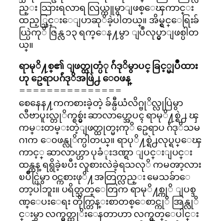
ည္း သြားရလာရ လြယ္ကူမွာျဖစ္ေၾကာင္း
ထည့္သြင္းေျပာဆုိခဲ့ပါတယ္။ အိမ္ရွင္ေရြးခ်
ယ္ပြဲကုိ ဇြန္လ ၁၃ ရက္ေန႔မွာ ျပဳလုပ္မွာျဖစ္ပါတ
ယ္။
ရာမုိ႔စ္၏ ျဖတ္ထုတ္ပံု ဂ်ဴဒုိမွာပင္ ခြင့္မျပဳထား
ဟု ဥေရာပဂ်ဴဒုိအဖြဲ႕ ေ၀ဖန္
===============
စေနေန႔ကကစားခဲ့တဲ့ ခ်န္ပီယံလိဂ္ဗုိလ္လုပြဲမွာ
လီဗာပူးလ္တုိက္စစ္မွဴး ဆာလာဟ္အေပၚ ရာမုိ႔စ္ရဲ႕ ၾ
ကမ္းတမ္းတဲ့ျဖတ္ထုတ္မႈကုိ ဥေရာပ ဂ်ဴဒုိသမ
ဂၢက ေ၀ဖန္လုိက္ပါတယ္။ ရာပုိ႔စ္ရဲ႕လုပ္ရပ္ေၾ
ကာင့္ ဆာလာဟ္ဟာ ပုခံုးဒဏ္ရာ ျပင္းျပင္း
ထန္ထန္ ရရွိခဲ့ၿပီး လူစားလဲခဲ့ရသလုိ ကမၻာ့လား
ၿပိဳင္ပြဲမွာ ၀င္ကစားဖုိ႔အတြက္လည္း မေသခ်ာေ
တာ့ပါဘူး။ ပရိတ္သတ္ေတြက ရာမုိ႔စ္ကုိ ျပစ္ဒ
ဏ္ေပးေရး တိုက္တြန္းစာတစ္ေစာင္ကုိ အြန္လုိ
င္းမွာ လက္မွတ္ထုိးေနတာဟာ လက္မွတ္ေပါင္း