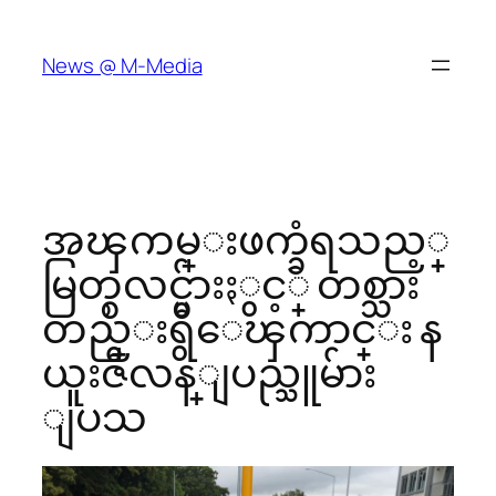
Skip
to
News @ M-Media
content
အၾကမ္းဖက္ခံရသည့္
မြတ္စလင္မ်ားႏွင့္ တစ္သား
တည္းရွိေၾကာင္း န
ယူးဇီလန္ျပည္သူမ်ား
ျပသ