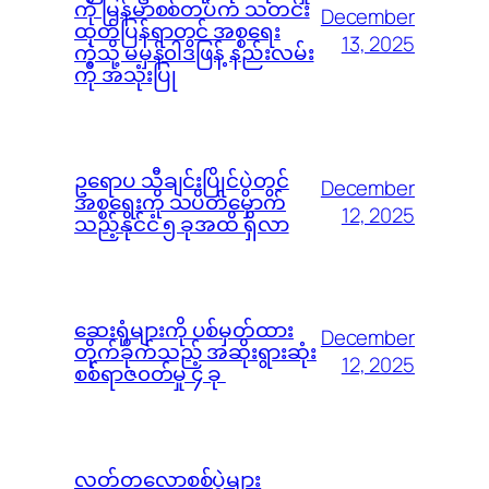
ကို မြန်မာစစ်တပ်က သတင်း
December
ထုတ်ပြန်ရာတွင် အစ္စရေး
13, 2025
ကဲ့သို့ မမှန်၀ါဒဖြန့် နည်းလမ်း
ကို အသုံးပြု
ဥရောပ သီချင်းပြိုင်ပွဲတွင်
December
အစ္စရေးကို သပိတ်မှောက်
12, 2025
သည့်နိုင်ငံ ၅ ခုအထိ ရှိလာ
ဆေးရုံများကို ပစ်မှတ်ထား
December
တိုက်ခိုက်သည့် အဆိုးရွားဆုံး
12, 2025
စစ်ရာဇ၀တ်မှု ၄ ခု
လတ်တလောစစ်ပွဲများ