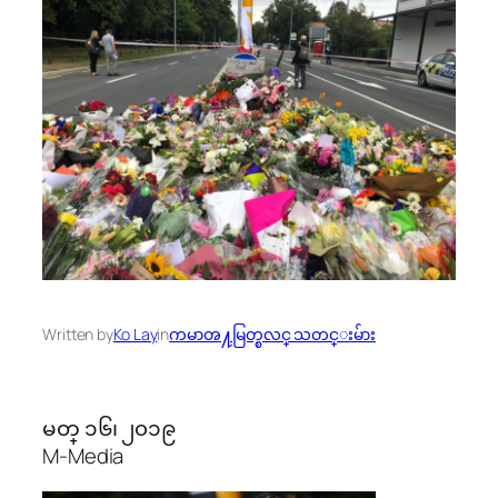
Written by
Ko Lay
in
ကမာၻ႔မြတ္စလင္ သတင္းမ်ား
မတ္ ၁၆၊ ၂၀၁၉
M-Media