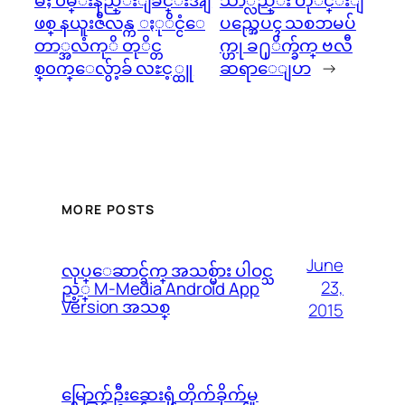
မႈ ၀မ္းနည္းျခင္းအျ
သာ္လည္း တုိင္းျ
ဖစ္ နယူးဇီလန္က ႏုိင္ငံေ
ပည္အေပၚ သစၥာမပ်
တာ္အလံကုိ တုိင္တ
က္ဟု ခ႐ုိက္ခ်က္ ဗလီ
စ္၀က္ေလွ်ာ့ခ် လႊင့္ထူ
ဆရာေျပာ
→
MORE POSTS
June
လုပ္ေဆာင္ခ်က္ အသစ္မ်ား ပါဝင္သ
23,
ည့္ M-Media Android App
Version အသစ္
2015
မြောက်ဦးဆေးရုံ တိုက်ခိုက်မှု