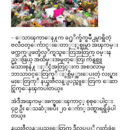
– ေသာၾကာေန႔က ခ႐ုိက္ခ်က္ၿမိဳ႕မွာရွိတဲ့
ဗလီ၀တ္ေက်ာင္းေတာ္ႏွစ္ခုမွာ အၾကမ္း
ဖက္သက္ျဖတ္ခံလုိက္ရသူေတြအတြက္ ၀မ္းန
ည္းဖြယ္ အထိမ္းအမွတ္ေတြ၊ က်န္ရစ္သူ
မိသားစုနဲ႔ ႏုိင္ငံအတြင္းက အစၥလာမ္
ဘာသာ၀င္ေတြကုိ ႏွစ္သိမ့္အားေပးတဲ့ လႈပ္ရွား
မႈေတြကုိ နယူးဇီလန္ျပည္သူေတြက ေဆာ
င္ရြက္ေနၾကပါတယ္။
အဲဒီအၾကမ္းဖက္မႈေၾကာင့္ စုစုေပါင္း
၄၉ ဦး ေသဆံုးၿပီး ၂၀ ေက်ာ္ ဒဏ္ရာရရွိခဲ့ပါ
တယ္။
နယူးဇီလန္ျပည္သူေတြက ဒီလုပ္ရပ္ကုိ ႐ႈတ္ခ်ခဲ့ၿ