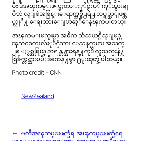
ပီး ဒီအၾကမ္းဖက္မႈဟာ ႏုိင္ငံကုိ ကုိယ္စားမျ
ပဳဘဲ လူျဖဴအစြန္းေရာက္တစ္ခ်ိဳ႕ရဲ႕ လုပ္ရပ္သာျဖစ္တ
ယ္လုိ႔ ေရးသားေျပာဆုိေနၾကပါတယ္။
အၾကမ္းဖက္မႈမွာ အဓိက သံသယရွိသူျဖစ္တဲ့
ၾသစေတးလ်ႏုိင္ငံသား ေသနတ္သမား အသက္
၂၈ ႏွစ္အရြယ္ ဘရန္တန္တားရန္႔ကုိ လူသတ္မႈနဲ႔
စြဲခ်က္တင္ထားၿပီး ဒီကေန႔မွာ ႐ံုးထုတ္ခဲ့ပါတယ္။
Photo credit – CNN
NewZealand
←
ဗလီအၾကမ္းဖက္ခံရ
အၾကမ္းဖက္ခံရေ