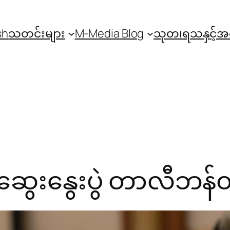
sh
သတင်းများ
M-Media Blog
သုတ၊ရသနှင့်
်ဆွေးနွေးပွဲ တာလီဘန