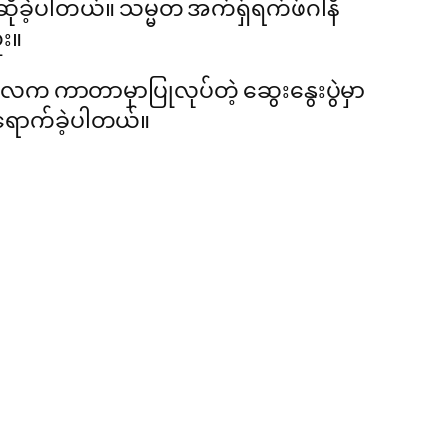
ိုခဲ့ပါတယ်။ သမ္မတ အက်ရှ်ရက်ဖ်ဂါနီ
ူး။
ိုင်လက ကာတာမှာပြုလုပ်တဲ့ ဆွေးနွေးပွဲမှာ
ရောက်ခဲ့ပါတယ်။