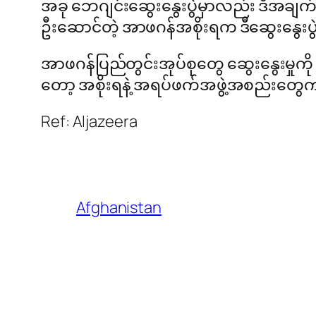
အခု ဘေဂျင်းဆွေးနွေးပွဲမှာလည်း ဒီအချက်
ဦးဆောင်တဲ့ အာဖဂန်အစိုးရက ဒီဆွေးနွေးပွ
အာဖဂန်ပြည်တွင်းအုပ်စုတွေ ဆွေးနွေးမှုကို ဖ
တော့ အစိုးရနဲ့ အရပ်ဖက်အဖွဲ့အစည်းတွေက
Ref: Aljazeera
Afghanistan