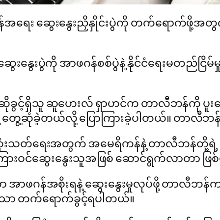
အရေး ဆွေးနွေးညှိနှိုင်းပွဲကို တက်ရောက်ဖို့အ
ေးနွေးပွဲကို အာဖဂန်စစ်ပွဲနဲ့ နိုင်ငံရေးမတည်ငြိ
ရေးဆိုခွင့်ရှိသူ ဆူဟေးလ် ရှာဟင်က တာလီဘန်ကို 
ွေ့ဆုံခဲ့တယ်လို့ ပြောကြားခဲ့ပါတယ်။ တာလီဘန်ဟာ
ုံးသတ်ရေးအတွက် အမေရိကန်နဲ့ တာလီဘန်တို့ရဲ့ ဆွေး
ကြားဝင်ဆွေးနွေးသူအဖြစ် ဆောင်ရွက်လာတာ ဖြစ
အာဖဂန်အစိုးရနဲ့ ဆွေးနွေးမှုလုပ်ဖို့ တာလီဘန်က 
်သာ တက်ရောက်ခွင့်ရပါတယ်။