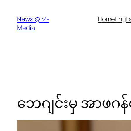
Skip
to
News @ M-
Home
Engli
content
Media
ဘေဂျင်းမှ အာဖဂန