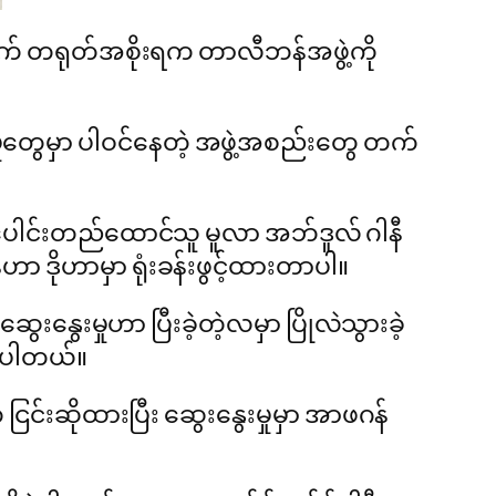
တွက် တရုတ်အစိုးရက တာလီဘန်အဖွဲ့ကို
မ်မှုတွေမှာ ပါဝင်နေတဲ့ အဖွဲ့အစည်းတွေ တက်
ပူးပေါင်းတည်ထောင်သူ မူလာ အဘ်ဒူလ် ဂါနီ
 ဒိုဟာမှာ ရုံးခန်းဖွင့်ထားတာပါ။
နွေးမှုဟာ ပြီးခဲ့တဲ့လမှာ ပြိုလဲသွားခဲ့
်ပါတယ်။
ငြင်းဆိုထားပြီး ဆွေးနွေးမှုမှာ အာဖဂန်