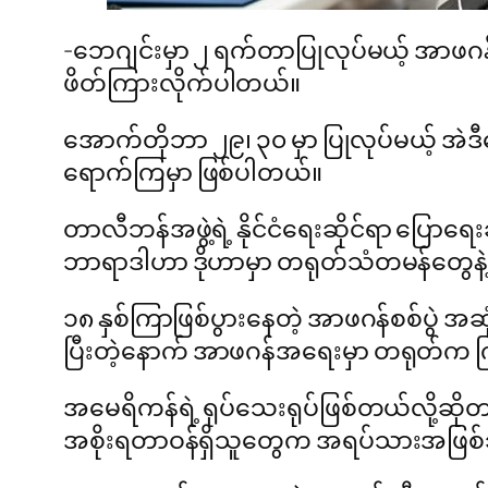
-ဘေဂျင်းမှာ ၂ ရက်တာပြုလုပ်မယ့် အာဖဂန်
ဖိတ်ကြားလိုက်ပါတယ်။
အောက်တိုဘာ ၂၉၊ ၃၀ မှာ ပြုလုပ်မယ့် အဲဒီဆွ
ရောက်ကြမှာ ဖြစ်ပါတယ်။
တာလီဘန်အဖွဲ့ရဲ့ နိုင်ငံရေးဆိုင်ရာ ပြော
ဘာရာဒါဟာ ဒိုဟာမှာ တရုတ်သံတမန်တွေနဲ့ တ
၁၈ နှစ်ကြာဖြစ်ပွားနေတဲ့ အာဖဂန်စစ်ပွဲ အဆ
ပြီးတဲ့နောက် အာဖဂန်အရေးမှာ တရုတ်က 
အမေရိကန်ရဲ့ ရုပ်သေးရုပ်ဖြစ်တယ်လို့ဆိုတာ 
အစိုးရတာဝန်ရှိသူတွေက အရပ်သားအဖြစ