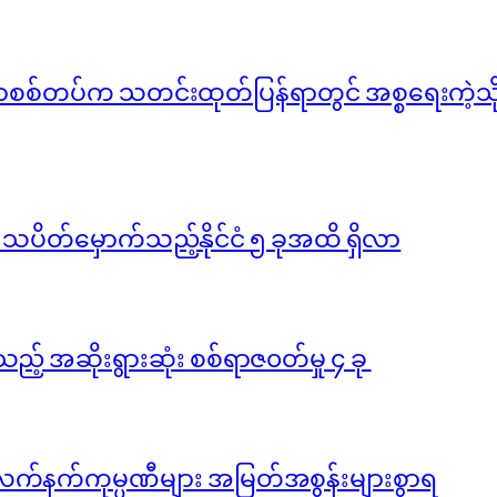
်မာစစ်တပ်က သတင်းထုတ်ပြန်ရာတွင် အစ္စရေးကဲ့သို့ 
ို သပိတ်မှောက်သည့်နိုင်ငံ ၅ ခုအထိ ရှိလာ
ည့် အဆိုးရွားဆုံး စစ်ရာဇ၀တ်မှု ၄ ခု
လက်နက်ကုမ္ပဏီများ အမြတ်အစွန်းများစွာရ