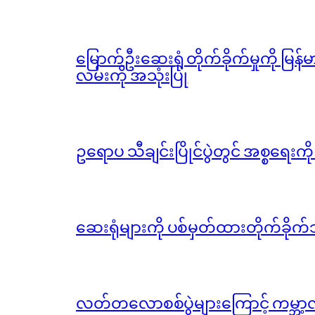
မြောက်ဦးဆေးရုံ တိုက်ခိုက်မှုကို မြန
လမ်းကို အသုံးပြု
ဥရောပ သီချင်းပြိုင်ပွဲတွင် အစ္စရေးက
ဆေးရုံများကို ပစ်မှတ်ထားတိုက်ခိုက်သ
လတ်တလောစစ်ပွဲများကြောင့် ကမ္ဘာ့