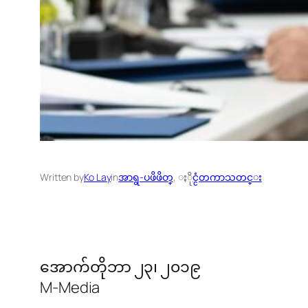
Written by
Ko Lay
in
အာရွ-ပဖိဖိတ္
, 
ႏိုင္ငံတကာသတင္း
အောက်တိုဘာ ၂၃၊ ၂၀၁၉
M-Media