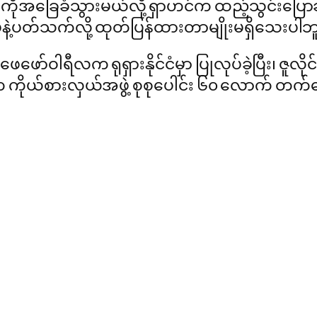
ကိုအခြေခံသွားမယ်လို့ ရှာဟင်က ထည့်သွင်းပြောဆ
ဲနဲ့ပတ်သက်လို့ ထုတ်ပြန်ထားတာမျိုးမရှိသေးပါဘ
ေဖော်ဝါရီလက ရုရှားနိုင်ငံမှာ ပြုလုပ်ခဲ့ပြီး၊ ဇူလ
 ကိုယ်စားလှယ်အဖွဲ့ စုစုပေါင်း ၆၀ လောက် တက်