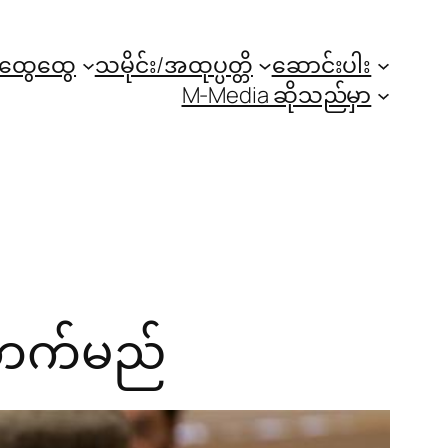
အထွေထွေ
သမိုင်း/အထုပ္ပတ္တိ
ဆောင်းပါး
M-Media ဆိုသည်မှာ
်တက်မည်