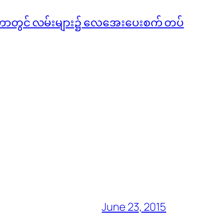
ကာတာတွင် လမ်းများ၌ လေအေးပေးစက် တပ်
June 23, 2015