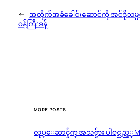
←
အတိုက်အခံခေါင်းဆောင်ကို အင်ဒို
ဝန်ကြီးခန့်
MORE POSTS
လုပ္ေဆာင္ခ်က္ အသစ္မ်ား ပါဝင္သည့္