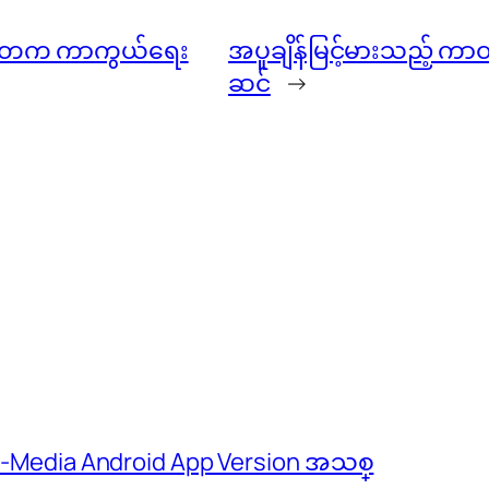
သမ္မတက ကာကွယ်ရေး
အပူချိန်မြင့်မားသည့် 
ဆင်
→
 M-Media Android App Version အသစ္