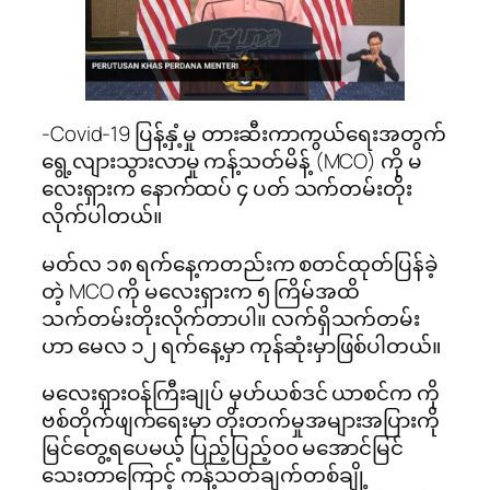
-Covid-19 ပြန့်နှံ့မှု တားဆီးကာကွယ်ရေးအတွက်
ရွေ့လျားသွားလာမှု ကန့်သတ်မိန့် (MCO) ကို မ
လေးရှားက နောက်ထပ် ၄ ပတ် သက်တမ်းတိုး
လိုက်ပါတယ်။
မတ်လ ၁၈ ရက်နေ့ကတည်းက စတင်ထုတ်ပြန်ခဲ့
တဲ့ MCO ကို မလေးရှားက ၅ ကြိမ်အထိ
သက်တမ်းတိုးလိုက်တာပါ။ လက်ရှိသက်တမ်း
ဟာ မေလ ၁၂ ရက်နေ့မှာ ကုန်ဆုံးမှာဖြစ်ပါတယ်။
မလေးရှားဝန်ကြီးချုပ် မုဟ်ယစ်ဒင် ယာစင်က ကို
ဗစ်တိုက်ဖျက်ရေးမှာ တိုးတက်မှုအများအပြားကို
မြင်တွေ့ရပေမယ့် ပြည့်ပြည့်၀၀ မအောင်မြင်
သေးတာကြောင့် ​ကန့်သတ်ချက်တစ်ချို့