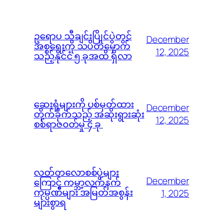
ဥရောပ သီချင်းပြိုင်ပွဲတွင်
December
အစ္စရေးကို သပိတ်မှောက်
12, 2025
သည့်နိုင်ငံ ၅ ခုအထိ ရှိလာ
ဆေးရုံများကို ပစ်မှတ်ထား
December
တိုက်ခိုက်သည့် အဆိုးရွားဆုံး
12, 2025
စစ်ရာဇ၀တ်မှု ၄ ခု
လတ်တလောစစ်ပွဲများ
December
ကြောင့် ကမ္ဘာ့လက်နက်
ကုမ္ပဏီများ အမြတ်အစွန်း
1, 2025
များစွာရ