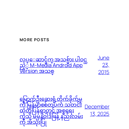
MORE POSTS
June
လုပ္ေဆာင္ခ်က္ အသစ္မ်ား ပါဝင္သ
23,
ည့္ M-Media Android App
Version အသစ္
2015
မြောက်ဦးဆေးရုံ တိုက်ခိုက်မှု
ကို မြန်မာစစ်တပ်က သတင်း
December
ထုတ်ပြန်ရာတွင် အစ္စရေး
13, 2025
ကဲ့သို့ မမှန်၀ါဒဖြန့် နည်းလမ်း
ကို အသုံးပြု