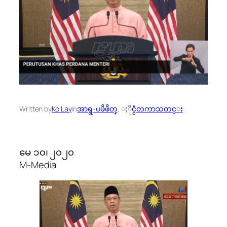
Written by
Ko Lay
in
အာရွ-ပဖိဖိတ္
, 
ႏိုင္ငံတကာသတင္း
မေ ၁၀၊ ၂၀၂၀
M-Media