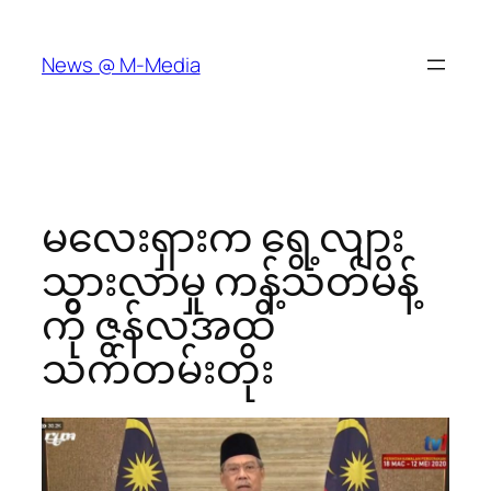
Skip
to
News @ M-Media
content
မလေးရှားက ရွေ့လျား
သွားလာမှု ကန့်သတ်မိန့်
ကို ဇွန်လအထိ
သက်တမ်းတိုး