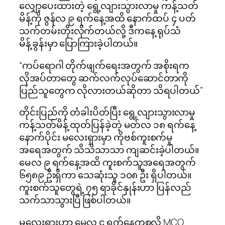
လျှော့ပေးထားတဲ့ ရွေ့လျားသွားလာမှု ကန့်သတ်
မိန့်ကို ဇွန်လ ၉ ရက်နေ့အထိ နောက်ထပ် ၄ ပတ်
သက်တမ်းတိုးလိုက်တယ်လို့ ဒီကနေ့ ရုပ်သံ
မိန့်ခွန်းမှာ ပြောကြားခဲ့ပါတယ်။
“ကပ်ရောဂါ တိုက်ဖျက်ရေးအတွက် အစိုးရက
လိုအပ်တာတွေ ဆက်လက်လုပ်ဆောင်တာကို
ပြည်သူတွေက လိုလားတယ်ဆိုတာ သိရပါတယ်”
တိုင်းပြည်ကို တံခါးပိတ်ပြီး ရွေ့လျားသွားလာမှု
ကန့်သတ်မိန့် ထုတ်ပြန်ခဲ့တဲ့ မတ်လ ၁၈ ရက်နေ့
နောက်ပိုင်း မလေးရှားမှာ ကိုဗစ်ကူးစက်မှု
အရေအတွက် သိသိသာသာ ကျဆင်းခဲ့ပါတယ်။
မေလ ၉ ရက်နေ့အထိ ကူးစက်သူအရေအတွက်
၆၅၈၉ ဦးရှိကာ သေဆုံးသူ ၁၀၈ ဦး ရှိပါတယ်။
ကူးစက်သူတွေရဲ့ ၇၅ ရာခိုင်နှုန်းဟာ ပြန်လည်
သက်သာသွားပြီ ဖြစ်ပါတယ်။
မလေးရှားဟာ မေလ ၄ ရက်နေ့ကစလို့ MCO