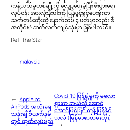
ကန့်သတ်မှုတစ်ချို့ကို လျှော့ပေးခဲ့ပြီး စီးပွားရေး
လုပ်ငန်း အားလုံးနီးပါးကို ပြန်ဖွင့်ခွင့်ပေးခဲ့ကာ
သက်တမ်းတိုးတဲ့ နောက်ထပ် ၄ ပတ်မှာလည်း ဒီ
အတိုင်းပဲ ဆက်လက်ကျင့်သုံးမှာ ဖြစ်ပါတယ်။
Ref: The Star
malaysia
Covid-19 ပြန့်နှံ့မှုကို မလေး
←
Apple က
ရှားက ဘယ်လို အောင်
AirPods အလုံးရေ
အောင်မြင်မြင် တုန့်ပြန်နိုင်
သန်းချီ ဗီယက်နမ်
သလဲ (မြန်မာစာတမ်းထိုး)
တွင် ထုတ်လုပ်မည်
→