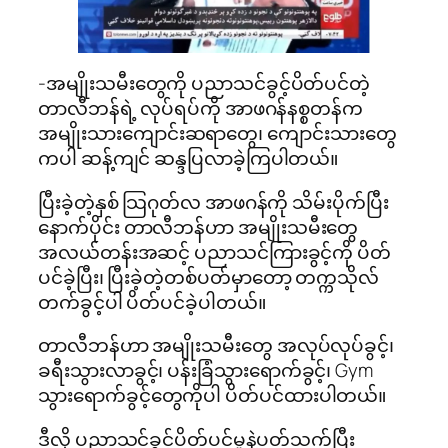
-အမျိုးသမီးတွေကို ပညာသင်ခွင့်ပိတ်ပင်တဲ့
တာလီဘန်ရဲ့ လုပ်ရပ်ကို အာဖဂန်နစ္စတန်က
အမျိုးသားကျောင်းဆရာတွေ၊ ကျောင်းသားတွေ
ကပါ ဆန့်ကျင် ဆန္ဒပြလာခဲ့ကြပါတယ်။
ပြီးခဲ့တဲ့နှစ် သြဂုတ်လ အာဖဂန်ကို သိမ်းပိုက်ပြီး
နောက်ပိုင်း တာလီဘန်ဟာ အမျိုးသမီးတွေ
အလယ်တန်းအဆင့် ပညာသင်ကြားခွင့်ကို ပိတ်
ပင်ခဲ့ပြီး၊ ပြီးခဲ့တဲ့တစ်ပတ်မှာတော့ တက္ကသိုလ်
တက်ခွင့်ပါ ပိတ်ပင်ခဲ့ပါတယ်။
တာလီဘန်ဟာ အမျိုးသမီးတွေ အလုပ်လုပ်ခွင့်၊
ခရီးသွားလာခွင့်၊ ပန်းခြံသွားရောက်ခွင့်၊ Gym
သွားရောက်ခွင့်တွေကိုပါ ပိတ်ပင်ထားပါတယ်။
ဒီလို ပညာသင်ခွင့်ပိတ်ပင်မှုနဲ့ပတ်သက်ပြီး