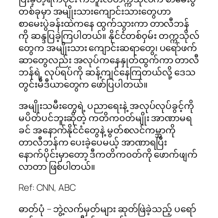
တစ်ခုမှာ အမျိုးသားကျောင်းသားတွေဟာ
စာမေးပွဲခန်းထဲကနေ ထွက်သွားကာ တာလီဘန်
ကို ဆန္ဒပြခဲ့ကြပါတယ်။ နိုင်ငံတစ်၀ှမ်း တက္ကသိုလ်
တွေက အမျိုးသား ကျောင်းဆရာတွေ၊ ပရော်ဖက်
ဆာတွေလည်း အလုပ်ကနေနှုတ်ထွက်ကာ တာလီ
ဘန်ရဲ့ လုပ်ရပ်ကို ဆန့်ကျင်နေကြတယ်လို့ ဒေသ
တွင်းမီဒီယာတွေက ဖော်ပြပါတယ်။
အမျိုးသမီးတွေရဲ့ ပညာရေးနဲ့ အလုပ်လုပ်ခွင့်ကို
မပိတ်ပင်ဘူးဆိုတဲ့ ကတိက၀တ်မျိုး အာဏာမရ
ခင် အနောက်နိုင်ငံတွေနဲ့ မွတ်စလင်ကမ္ဘာကို
တာလီဘန်က ပေးခဲ့ပေမယ့် အာဏာရပြီး
နောက်ပိုင်းမှာတော့ ဒီကတိက၀တ်ကို ဖောက်ဖျက်
လာတာ ဖြစ်ပါတယ်။
Ref: CNN, ABC
ဓာတ်ပုံ – ဘွဲ့လက်မှတ်များ ဆုတ်ဖြဲခဲ့သည့် ပရော်