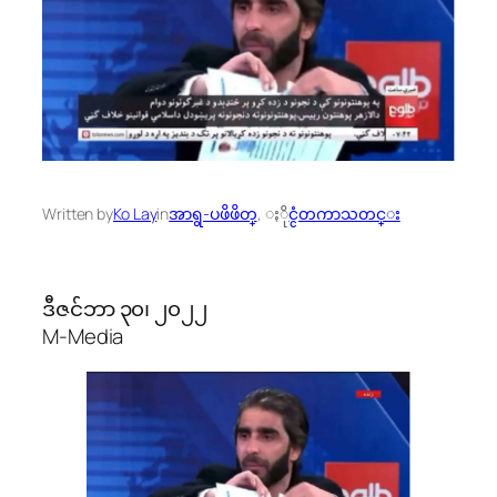
Written by
Ko Lay
in
အာရွ-ပဖိဖိတ္
, 
ႏိုင္ငံတကာသတင္း
ဒီဇင်ဘာ ၃၀၊ ၂၀၂၂
M-Media