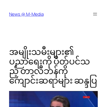
Skip
to
News @ M-Media
content
အမျိုးသမီးများ၏
ပညာရေးကို ပိတ်ပင်သ
ည့် တာလီဘန်ကို
ကျောင်းဆရာများ ဆန္ဒပြ