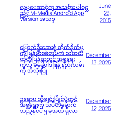
June
လုပ္ေဆာင္ခ်က္ အသစ္မ်ား ပါဝင္သ
23,
ည့္ M-Media Android App
Version အသစ္
2015
မြောက်ဦးဆေးရုံ တိုက်ခိုက်မှု
ကို မြန်မာစစ်တပ်က သတင်း
December
ထုတ်ပြန်ရာတွင် အစ္စရေး
13, 2025
ကဲ့သို့ မမှန်၀ါဒဖြန့် နည်းလမ်း
ကို အသုံးပြု
ဥရောပ သီချင်းပြိုင်ပွဲတွင်
December
အစ္စရေးကို သပိတ်မှောက်
12, 2025
သည့်နိုင်ငံ ၅ ခုအထိ ရှိလာ