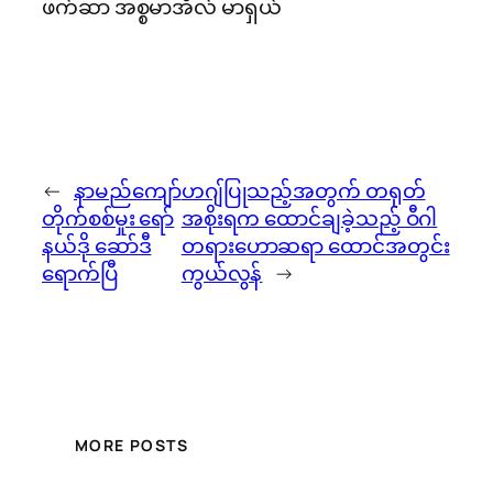
ဖက်ဆာ အစ္စမာအီလ် မာရှယ်
←
နာမည်ကျော်
ဟဂျ်ပြုသည့်အတွက် တရုတ်
တိုက်စစ်မှုး ရော်
အစိုးရက ထောင်ချခဲ့သည့် ဝီဂါ
နယ်ဒို ဆော်ဒီ
တရားဟောဆရာ ထောင်အတွင်း
ရောက်ပြီ
ကွယ်လွန်
→
MORE POSTS