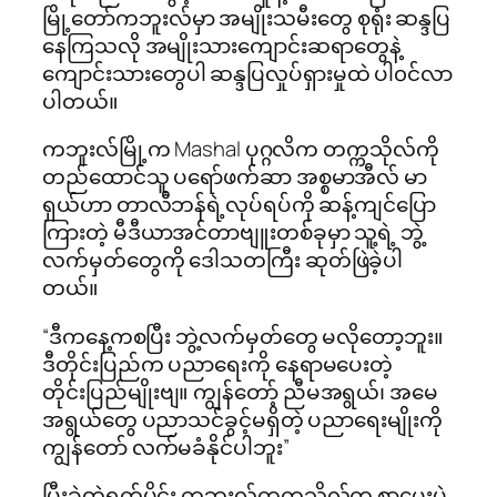
မြို့တော်ကဘူးလ်မှာ အမျိုးသမီးတွေ စုရုံး ဆန္ဒပြ
နေကြသလို အမျိုးသားကျောင်းဆရာတွေနဲ့
ကျောင်းသားတွေပါ ဆန္ဒပြလှုပ်ရှားမှုထဲ ပါ၀င်လာ
ပါတယ်။
ကဘူးလ်မြို့က Mashal ပုဂ္ဂလိက တက္ကသိုလ်ကို
တည်ထောင်သူ ပရော်ဖက်ဆာ အစ္စမာအီလ် မာ
ရှယ်ဟာ တာလီဘန်ရဲ့လုပ်ရပ်ကို ဆန့်ကျင်ပြော
ကြားတဲ့ မီဒီယာအင်တာဗျူးတစ်ခုမှာ သူ့ရဲ့ ဘွဲ့
လက်မှတ်တွေကို ဒေါသတကြီး ဆုတ်ဖြဲခဲ့ပါ
တယ်။
“ဒီကနေ့ကစပြီး ဘွဲ့လက်မှတ်တွေ မလိုတော့ဘူး။
ဒီတိုင်းပြည်က ပညာရေးကို နေရာမပေးတဲ့
တိုင်းပြည်မျိုးဗျ။ ကျွန်တော့် ညီမအရွယ်၊ အမေ
အရွယ်တွေ ပညာသင်ခွင့်မရှိတဲ့ ပညာရေးမျိုးကို
ကျွန်တော် လက်မခံနိုင်ပါဘူး”
ပြီးခဲ့တဲ့ရက်ပိုင်း ကဘူးလ်တက္ကသိုလ်က စာမေးပွဲ