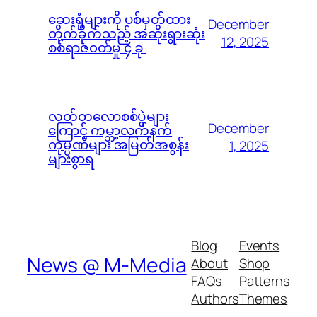
ဆေးရုံများကို ပစ်မှတ်ထား
December
တိုက်ခိုက်သည့် အဆိုးရွားဆုံး
12, 2025
စစ်ရာဇ၀တ်မှု ၄ ခု
လတ်တလောစစ်ပွဲများ
December
ကြောင့် ကမ္ဘာ့လက်နက်
ကုမ္ပဏီများ အမြတ်အစွန်း
1, 2025
များစွာရ
Blog
Events
News @ M-Media
About
Shop
FAQs
Patterns
Authors
Themes