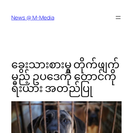
Skip
to
News @ M-Media
content
ခွေးသားစားမှု တိုက်ဖျက်
မည့် ဥပဒေကို တောင်ကို
ရီးယား အတည်ပြု