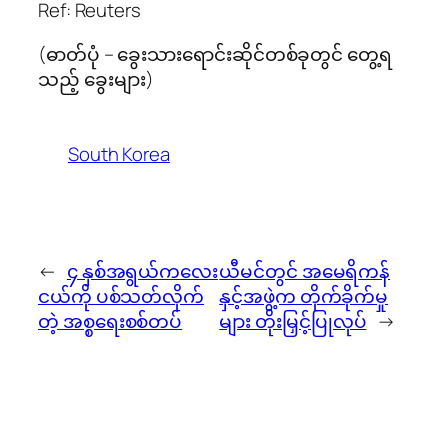
Ref: Reuters
(ဓာတ်ပုံ – ခွေးသားရောင်းဆိုင်တစ်ခုတွင် တွေ့ရ
သည့် ခွေးများ)
South Korea
←
၄ နှစ်အရွယ်ကလေး
ယီမင်တွင် အမေရိကန်
ငယ်ကို ပစ်သတ်လိုက်
နှင့်အဖွဲ့က တိုက်ခိုက်မှု
တဲ့ အစ္စရေးစစ်တပ်
များ တိုးမြှင့်ပြုလုပ်
→