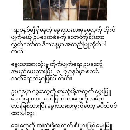
-ရာစုနှစ်ချီ ရှိနေတဲ့ ခွေးသားစားမှုဓလေ့ကို တိုက်
ဖျက်မယ့် ဥပဒေတစ်ခုကို တောင်ကိုရီးယား
လွှတ်တော်က ဒီကနေ့မှာ အတည်ပြုလိုက်ပါ
တယ်။
ခွေးသားစားသုံးမှု တိုက်ဖျက်ရေး ဥပဒေလို့
အမည်ပေးထားပြီး ၂၀၂၇ ခုနှစ်မှာ စတင်
သက်ရောက်မှာဖြစ်ပါတယ်။
ဥပဒေမှာ ခွေးတွေကို စားသုံးဖို့အတွက် မွေးမြူ
ရောင်းချတာ၊ သတ်ဖြတ်တာတွေကို အဓိက
တားမြစ်ထားပြီး ခွေးသားစားမှုကိုတော့ မပိတ်ပင်
ထားပါဘူး။
ခွေးတွေကို စားသုံးဖို့အတွက် စီးပွားဖြစ် မွေးမြူ၊