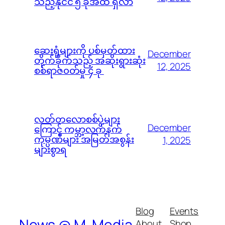
သည့်နိုင်ငံ ၅ ခုအထိ ရှိလာ
ဆေးရုံများကို ပစ်မှတ်ထား
December
တိုက်ခိုက်သည့် အဆိုးရွားဆုံး
12, 2025
စစ်ရာဇ၀တ်မှု ၄ ခု
လတ်တလောစစ်ပွဲများ
December
ကြောင့် ကမ္ဘာ့လက်နက်
ကုမ္ပဏီများ အမြတ်အစွန်း
1, 2025
များစွာရ
Blog
Events
News @ M-Media
About
Shop