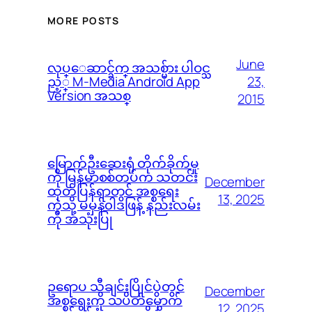
MORE POSTS
June
လုပ္ေဆာင္ခ်က္ အသစ္မ်ား ပါဝင္သ
23,
ည့္ M-Media Android App
Version အသစ္
2015
မြောက်ဦးဆေးရုံ တိုက်ခိုက်မှု
ကို မြန်မာစစ်တပ်က သတင်း
December
ထုတ်ပြန်ရာတွင် အစ္စရေး
13, 2025
ကဲ့သို့ မမှန်၀ါဒဖြန့် နည်းလမ်း
ကို အသုံးပြု
ဥရောပ သီချင်းပြိုင်ပွဲတွင်
December
အစ္စရေးကို သပိတ်မှောက်
12, 2025