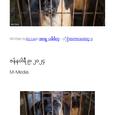
Written by
Ko Lay
in
အာရွ-ပဖိဖိတ္
, 
ႏိုင္ငံတကာသတင္း
ဇန်န၀ါရီ ၉၊ ၂၀၂၄
M-Media