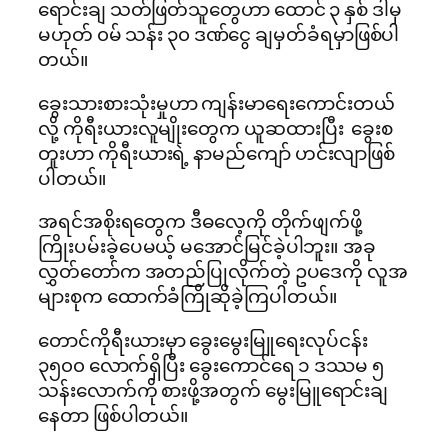
ရောင်းချ သတ်ဖြတ်သူတွေဟာ ထောင် ၃ နှစ် ဒါမှ
မဟုတ် ၀မ် သန်း ၃၀ ဒဏ်ငွေ ချမှတ်ခံရမှာဖြစ်ပါ
တယ်။
ခွေးသားစားသုံးမှုဟာ ကျန်းမာရေးကောင်းတယ်
လို့ ကိုရီးယားလူမျိုးတွေက ယူဆထားပြီး ခွေးစ
တူးဟာ ကိုရီးယားရဲ့ နာမည်ကျော် ဟင်းလျာဖြစ်
ပါတယ်။
အရင်အစိုးရတွေက ဒီဓလေ့ကို တိုက်ဖျက်ဖို့
ကြိုးပမ်းခဲ့ပေမယ့် မအောင်မြင်ခဲ့ပါဘူး။ အခု
လွှတ်တော်က အတည်ပြုလိုက်တဲ့ ဥပဒေကို လူအ
များစုက ထောက်ခံကြိုဆိုခဲ့ကြပါတယ်။
တောင်ကိုရီးယားမှာ ခွေးမွေးမြူရေးလုပ်ငန်း
၃၅၀၀ လောက်ရှိပြီး ခွေးကောင်ရေ ၁ ဒဿမ ၅
သန်းလောက်ကို စားဖို့အတွက် မွေးမြူရောင်းချ
နေတာ ဖြစ်ပါတယ်။