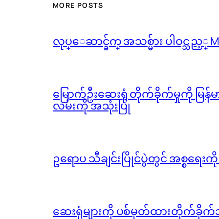
MORE POSTS
လုပ္ေဆာင္ခ်က္ အသစ္မ်ား ပါဝင္သည့္
မြောက်ဦးဆေးရုံ တိုက်ခိုက်မှုကို မြန
လမ်းကို အသုံးပြု
ဥရောပ သီချင်းပြိုင်ပွဲတွင် အစ္စရေးက
ဆေးရုံများကို ပစ်မှတ်ထားတိုက်ခိုက်သ