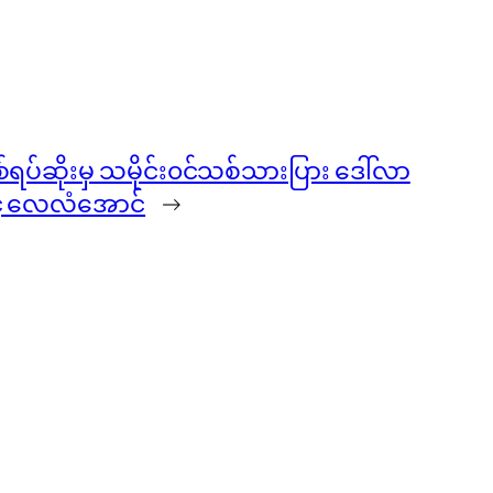
်ရပ်ဆိုးမှ သမိုင်း၀င်သစ်သားပြား ဒေါ်လာ
င့် လေလံအောင်
→