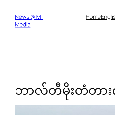
Skip
to
News @ M-
Home
Engli
content
Media
ဘာလ်တီမိုးတံတားက