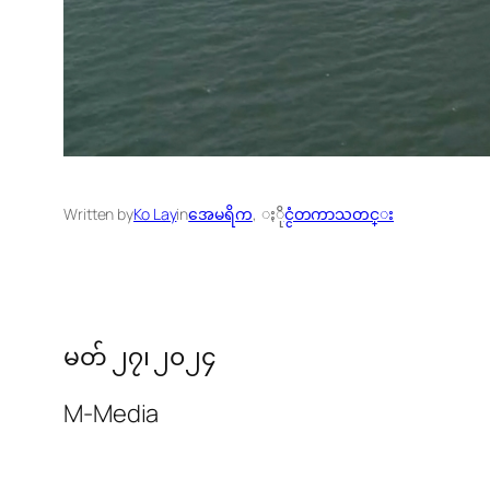
Written by
Ko Lay
in
အေမရိက
, 
ႏိုင္ငံတကာသတင္း
မတ် ၂၇၊ ၂၀၂၄
M-Media