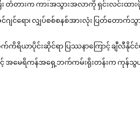
ခဲ့ပြီး တံတားက ကားအသွားအလာကို ရှင်းလင်းထားဖ
င်ဂျင်ရော၊ လျှပ်စစ်စနစ်အားလုံး ပြတ်တောက်သွာ
နဲ့ စက်ကိရိယာပိုင်းဆိုင်ရာ ပြဿနာကြောင့် ချီလီနိ
ာင့် အမေရိကန်အရှေ့ဘက်ကမ်းရိုးတန်းက ကုန်သွယ်