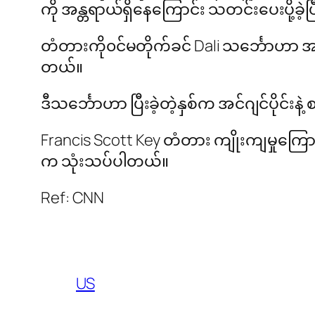
ကို အန္တရာယ်ရှိနေကြောင်း သတင်းပေးပို့
တံတားကို၀င်မတိုက်ခင် Dali သင်္ဘောဟာ အ
တယ်။
ဒီသင်္ဘောဟာ ပြီးခဲ့တဲ့နှစ်က အင်ဂျင်ပိုင်း
Francis Scott Key တံတား ကျိုးကျမှုကြေ
က သုံးသပ်ပါတယ်။
Ref: CNN
US