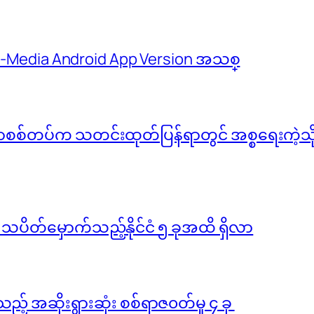
 M-Media Android App Version အသစ္
်မာစစ်တပ်က သတင်းထုတ်ပြန်ရာတွင် အစ္စရေးကဲ့သို့ 
ို သပိတ်မှောက်သည့်နိုင်ငံ ၅ ခုအထိ ရှိလာ
ည့် အဆိုးရွားဆုံး စစ်ရာဇ၀တ်မှု ၄ ခု