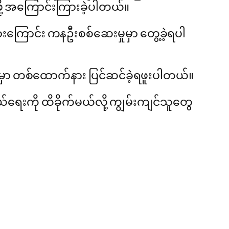
ို့ အကြောင်းကြားခဲ့ပါတယ်။
းကြောင်း ကနဦးစစ်ဆေးမှုမှာ တွေ့ခဲ့ရပါ
ုင်ငံမှာ တစ်ထောက်နား ပြင်ဆင်ခဲ့ရဖူးပါတယ်။
ရေးကို ထိခိုက်မယ်လို့ ကျွမ်းကျင်သူတွေ