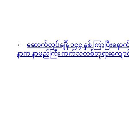
←
ဆောက်လုပ်ချိန် ၁၄၄ နှစ် ကြာပြီးနော
နာက နာမည်ကြီး ကက်သလစ်ဘုရားကျောင