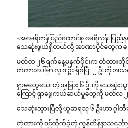
-အမေရိကန်ပြည်ထောင်စု မေရီလန်းပြည်နယ် 
သေဆုံးဖွယ်ရှိတယ်လို့ အာဏာပိုင်တွေက
မတ်လ ၂၆ ရက်နေ့မနက်ပိုင်းက တံတားတိုင်တစ
တံတားပေါ်မှာ လူ ၈ ဦး ရှိခဲ့ပြီး ၂ ဦးကို
ရှာမတွေသေးတဲ့ အခြား ၆ ဦးကို သေဆုံးသွ
ကြောင့် ရှာဖွေကယ်ဆယ်မှုတွေကို မတ်လ ၂၈
သေဆုံးသွားပြီလို့ ယူဆရသူ ၆ ဦးဟာ ဂွါတ
တံတားကို ၀င်တိုက်ခဲ့တဲ့ ကွန်တိန်နာသင်္ဘ