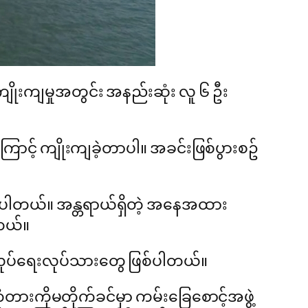
ိုးကျမှုအတွင်း အနည်းဆုံး လူ ၆ ဦး
ောင့် ကျိုးကျခဲ့တာပါ။ အခင်းဖြစ်ပွားစဥ်
န်ပါတယ်။ အန္တရာယ်ရှိတဲ့ အနေအထား
ါတယ်။
်လုပ်ရေးလုပ်သားတွေ ဖြစ်ပါတယ်။
ံတားကိုမတိုက်ခင်မှာ ကမ်းခြေစောင့်အဖွဲ့