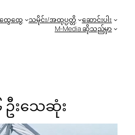
အထွေထွေ
သမိုင်း/အထုပ္ပတ္တိ
ဆောင်းပါး
M-Media ဆိုသည်မှာ
၆ ဦးသေဆုံး