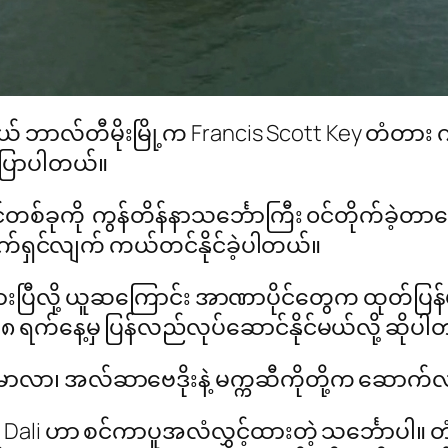
ဘာလ်တီမိုးမြို့က Francis Scott Key တံတား ကျ
 ပြောပါတယ်။
်ခုကို ကွန်တိန်နာသင်္ဘောကြီး ၀င်တိုက်ခဲ့တာကြ
 အသက်ရှင်လျက် ကယ်တင်နိုင်ခဲ့ပါတယ်။
ားပြီလို့ ယူဆကြောင်း အာဏာပိုင်တွေက ထုတ်ပြ
 ရက်နေ့မှ ပြန်လည်လုပ်ဆောင်နိုင်မယ်လို့ ဆိုပ
ီမာလာ၊ အလ်ဆာဗေဒိုးနဲ့ မက္ကဆီကိုတို့က ဆောက
ော Dali ဟာ စင်ကာပူအလံလွှင့်ထားတဲ့ သင်္ဘောပါ။ တ