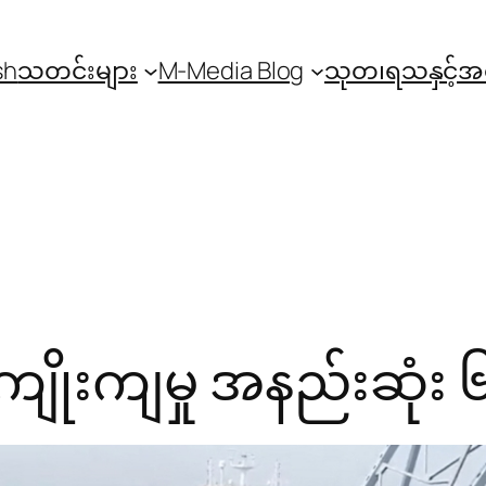
sh
သတင်းများ
M-Media Blog
သုတ၊ရသနှင့်
ျိုးကျမှု အနည်းဆုံး 