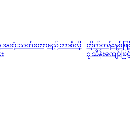
က် အဆုံးသတ်တော့မည့် ဘာစီလို
တိုက်တန်းနစ်ဖြစ
်း
၇ သိန်းကျော်ဖြ