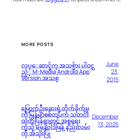
MORE POSTS
June
လုပ္ေဆာင္ခ်က္ အသစ္မ်ား ပါဝင္သ
23,
ည့္ M-Media Android App
Version အသစ္
2015
မြောက်ဦးဆေးရုံ တိုက်ခိုက်မှု
ကို မြန်မာစစ်တပ်က သတင်း
December
ထုတ်ပြန်ရာတွင် အစ္စရေး
13, 2025
ကဲ့သို့ မမှန်၀ါဒဖြန့် နည်းလမ်း
ကို အသုံးပြု