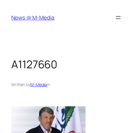
Skip
to
News @ M-Media
content
A1127660
Written by
M-Media
in