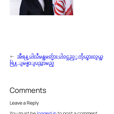
←
အီရန္ ပါလီမန္အမတ္မ်ား ပါ၀င္သည့္ ကိုယ္စားလွယ္အ
ဖြဲ႔ ျမန္မာျပည္လာမည္
Comments
Leave a Reply
You must be
logged in
to post a comment.