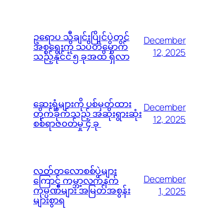
ဥရောပ သီချင်းပြိုင်ပွဲတွင်
December
အစ္စရေးကို သပိတ်မှောက်
12, 2025
သည့်နိုင်ငံ ၅ ခုအထိ ရှိလာ
ဆေးရုံများကို ပစ်မှတ်ထား
December
တိုက်ခိုက်သည့် အဆိုးရွားဆုံး
12, 2025
စစ်ရာဇ၀တ်မှု ၄ ခု
လတ်တလောစစ်ပွဲများ
December
ကြောင့် ကမ္ဘာ့လက်နက်
ကုမ္ပဏီများ အမြတ်အစွန်း
1, 2025
များစွာရ