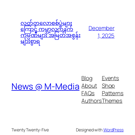
လတ်တလောစစ်ပွဲများ
December
ကြောင့် ကမ္ဘာ့လက်နက်
ကုမ္ပဏီများ အမြတ်အစွန်း
1, 2025
များစွာရ
Blog
Events
News @ M-Media
About
Shop
FAQs
Patterns
Authors
Themes
Twenty Twenty-Five
Designed with
WordPress