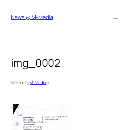
Skip
to
News @ M-Media
content
img_0002
Written by
M-Media
in