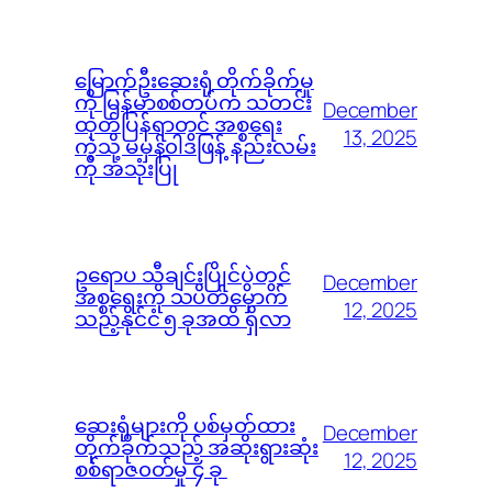
မြောက်ဦးဆေးရုံ တိုက်ခိုက်မှု
ကို မြန်မာစစ်တပ်က သတင်း
December
ထုတ်ပြန်ရာတွင် အစ္စရေး
13, 2025
ကဲ့သို့ မမှန်၀ါဒဖြန့် နည်းလမ်း
ကို အသုံးပြု
ဥရောပ သီချင်းပြိုင်ပွဲတွင်
December
အစ္စရေးကို သပိတ်မှောက်
12, 2025
သည့်နိုင်ငံ ၅ ခုအထိ ရှိလာ
ဆေးရုံများကို ပစ်မှတ်ထား
December
တိုက်ခိုက်သည့် အဆိုးရွားဆုံး
12, 2025
စစ်ရာဇ၀တ်မှု ၄ ခု