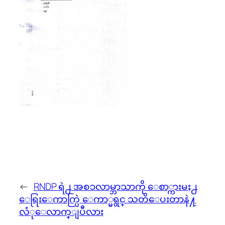
←
RNDP ရဲ႕ အစၥလာမ္ဘာသာကို ေစာ္ကားမႈ႕
ေရြးေကာက္ပြဲ ေကာ္မရွင္ သတိေပးတာနဲ႔
လံုေလာက္ျပီလား