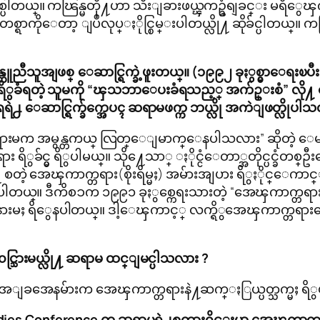
ဖစ္ပါတယ္။ ကၽြန္မတို႔ဟာ သီးျခားဖယ္ၾကဥ္ခံရျခင္း မရ
တစ္ရာကိုေတာ့ ျပဳလုပ္ႏိုင္စြမ္းပါတယ္လို႔ ဆိုခ်င္ပါတယ္။
ီသူအျဖစ္ ေဆာင္ရြက္ခဲ့ဖူးတယ္။ (၁၉၉၂ ခုႏွစ္မွာေရးၿပီး 
်က္ထားရိွခံရတဲ့ သူမကို “ၾသဘာေပးခံရသည့္ အက်ဥ္းစံ” 
ရဲ႕ ေဆာင္ရြက္ခ်က္အေပၚ ဆရာမဖက္က ဘယ္လို အကဲျဖတ္လိုပါသ
က္တရားမက အမွန္တကယ္ လြတ္ေျမာက္ေနပါသလား” ဆိုတဲ့ ေမ
ရိွခ်င္မွ ရိွပါမယ္။ သို႔ေသာ္ ႏိုင္ငံေတာ္အတိုင္ပင္ခံတစ္
စဖို႔ စတဲ့ အေၾကာက္တရား(စိုးရိမ္မႈ) အမ်ားအျပား ရိွႏိုင္
္စားေနပါတယ္။ ဒီကိစၥက ၁၉၉၁ ခုႏွစ္ကေရးသားတဲ့ “အေၾကာက
နားမႈ ရိွေနပါတယ္။ ဒါ့ေၾကာင့္ လက္ရိွအေၾကာက္တရားအေပ
္သြားမယ္လို႔ ဆရာမ ထင္ျမင္ပါသလား ?
ေျခအေနမ်ားက အေၾကာက္တရားနဲ႔ဆက္ႏြယ္ပတ္သက္မႈ ရိွမရိွ
 Studies Conference က ဆရာမရဲ႕စကား၀ိုင္းမွာ အေၾကာ