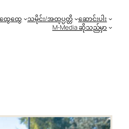
အထွေထွေ
သမိုင်း/အထုပ္ပတ္တိ
ဆောင်းပါး
M-Media ဆိုသည်မှာ