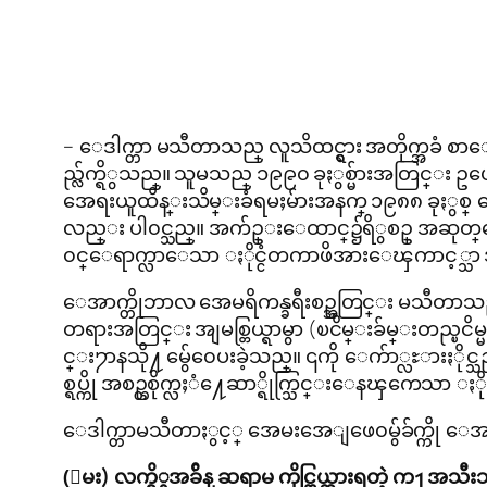
– ေဒါက္တာ မသီတာသည္ လူသိထင္ရွား အတိုက္အခံ စာ
ည္လ်က္ရိွသည္။ သူမသည္ ၁၉၉၀ ခုႏွစ္မ်ားအတြင္း ဥ
အေရးယူထိန္းသိမ္းခံရမႈမ်ားအနက္ ၁၉၈၈ ခုႏွစ္ ေ
လည္း ပါ၀င္သည္။ အက်ဥ္းေထာင္၌ရိွစဥ္ အဆုတ္ေရာဂ
၀င္ေရာက္လာေသာ ႏိုင္ငံတကာဖိအားေၾကာင့္သာ အ
ေအာက္တိုဘာလ အေမရိကန္ခရီးစဥ္အတြင္း မသီတာသ
တရားအတြင္း အျမစ္တြယ္ရာမွာ (ၿငိမ္းခ်မ္းတည္ၿငိမ
င္း႒ာနသို႔ မွ်ေ၀ေပးခဲ့သည္။ ၎ကို ေက်ာ္လႊားႏိုင္
စ္ရပ္ကို အစဥ္တစိုက္လႈံ႔ေဆာ္ရိုက္သြင္းေနၾကေသာ ႏိုင္
ေဒါက္တာမသီတာႏွင့္ အေမးအေျဖေ၀မွ်ခ်က္ကို ေ
(ေမး) လက္ရိွအခ်ိန္ ဆရာမ ကိုင္တြယ္ထားရတဲ့ က႑အသီး