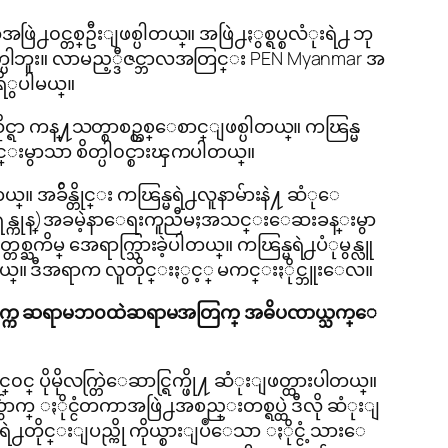
ြဲ႕၀င္တစ္ဦးျဖစ္ပါတယ္။ အဖြဲ႕ႏွစ္ရပ္စလံုးရဲ႕ ဘု
ဟုတ္ပါဘူး။ လာမည့္ဒီဇင္ဘာလအတြင္း PEN Myanmar အ
ာ ရိွပါမယ္။
ဆိုင္ရာ ကန္႔သတ္စာစဥ္တစ္ေစာင္ျဖစ္ပါတယ္။ ကၽြန္မ
္ျခင္းမွာသာ စိတ္ပါ၀င္စားၾကပါတယ္။
။ အခ်ိန္တိုင္း ကၽြန္မရဲ႕လူနာမ်ားနဲ႔ ဆံုေ
(ရန္ကုန္)အခမဲ့နာေရးကူညီမႈအသင္းေဆးခန္းမွာ
စ္ႀကိမ္ အေရာက္သြားခဲ့ပါတယ္။ ကၽြန္မရဲ႕ပံုမွန္လူ
ယ္။ ဒီအရာက လူတိုင္းႏွင့္ မကင္းႏိုင္ဘူးေလ။
။ ဒီအခ်က္က ဆရာမဘ၀ထဲဆရာမအတြက္ အဓိပၸာယ္သက္ေ
္၀င္ ပိုမိုလက္တြဲေဆာင္ရြက္ဖို႔ ဆံုးျဖတ္ထားပါတယ္။
 ႏိုင္ငံတကာအဖြဲ႕အစည္းတစ္ရပ္ထဲ ဒီလို ဆံုးျ
ြန္မရဲ႕တိုင္းျပည္ကို ကိုယ္စားျပဳေသာ ႏိုင္ငံ့သားေ