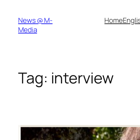
Skip
to
News @ M-
Home
Engli
content
Media
Tag:
interview