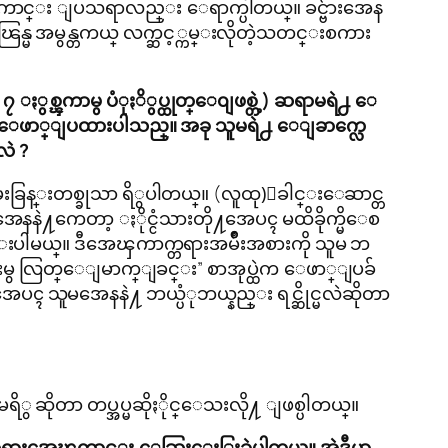
ိွေၾကာင္း ျပသရာလည္း ေရာက္ပါတယ္။ ခင္ဗ်ားအေန
 ကၽြန္မ အမွန္တကယ္ လက္ဆင့္ကမ္းလိုတဲ့သတင္းစကား
၇ ႏွစ္ၾကာမွ ပံုႏိွပ္ထုတ္ေ၀ျဖစ္တဲ့) ဆရာမရဲ႕ ေ
လို႔ ေဖာ္ျပထားပါသည္။ အခု သူမရဲ႕ ေျခာက္လေ
လဲ ?
းခြန္းတစ္ခုသာ ရိွပါတယ္။ (လူထု)ေခါင္းေဆာင္တ
ဦးအေနနဲ႔ကေတာ့ ႏိုင္ငံသားတို႔အေပၚ မထိခိုက္မိေစ
ေကာင္းပါမယ္။ ဒီအေၾကာက္တရားအမ်ဳိးအစားကို သူမ ဘ
္တရားမွ လြတ္ေျမာက္ျခင္း” စာအုပ္ထဲက ေဖာ္ျပခ်
ၚ သူမအေနနဲ႔ ဘယ္ပံုဘယ္နည္း ရင္ဆိုင္မလဲဆိုတာ
 ဆိုတာ တပ္အပ္မဆိုႏိုင္ေသးလို႔ ျဖစ္ပါတယ္။
က္တရားအေၾကာင္း ေဆြးေႏြးခဲ့ပါတယ္။ အဲ့ဒီမွာ