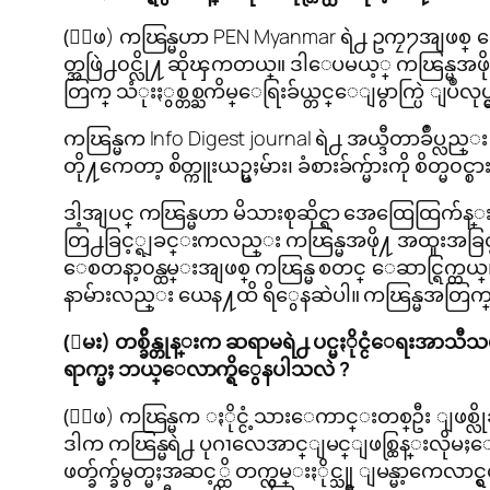
(ေျဖ) ကၽြန္မဟာ PEN Myanmar ရဲ႕ ဥကၠ႒အျဖစ္ ေရြးခ်
တ္အဖြဲ႕၀င္လို႔ ဆိုၾကတယ္။ ဒါေပမယ့္ ကၽြန္မအဖို႔
တြက္ သံုးႏွစ္တစ္ႀကိမ္ေရြးခ်ယ္တင္ေျမွာက္ပြဲ ျပဳလုပ္မွ
ကၽြန္မက Info Digest journal ရဲ႕ အယ္ဒီတာခ်ဳပ္လည္း
တို႔ကေတာ့ စိတ္ကူးယဥ္မႈမ်ား၊ ခံစားခ်က္မ်ားကို စိ
ဒါ့အျပင္ ကၽြန္မဟာ မိသားစုဆိုင္ရာ အေထြေထြက်န္း
တြ႕ခြင့္ရျခင္းကလည္း ကၽြန္မအဖို႔ အထူးအခြင့
ေစတနာ့၀န္ထမ္းအျဖစ္ ကၽြန္မ စတင္ ေဆာင္ရြက္တယ္။ ခရ
နာမ်ားလည္း ယေန႔ထိ ရိွေနဆဲပါ။ ကၽြန္မအတြက္ေ
(ေမး) တစ္ခ်ိန္တုန္းက ဆရာမရဲ႕ ပင္မႏိုင္ငံေရ
ရာက္မႈ ဘယ္ေလာက္ရိွေနပါသလဲ ?
(ေျဖ) ကၽြန္မက ႏိုင္ငံ့သားေကာင္းတစ္ဦး ျဖစ္လိုဆဲပ
ဒါက ကၽြန္မရဲ႕ ပုဂၢလေအာင္ျမင္ျဖစ္ထြန္းလိုမ
ဖတ္ခ်က္ခ်မွတ္မႈအဆင့္ထိ တက္လွမ္းႏိုင္သူ ျမန္မာ့ကေလာ