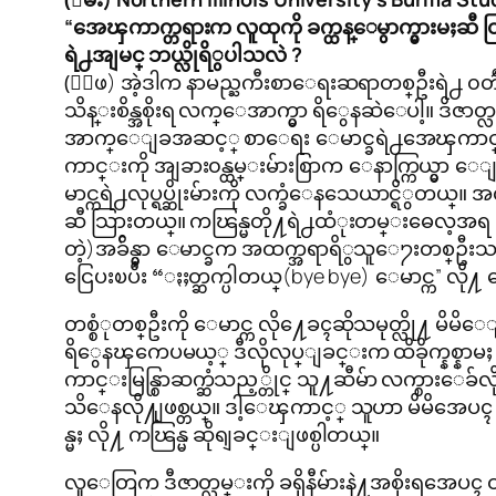
“အေၾကာက္တရားက လူထုကို ခက္ထန္ေမွာက္မွားမႈဆီ တြ
ရဲ႕အျမင္ ဘယ္လိုရိွပါသလဲ ?
(ေျဖ) အဲ့ဒါက နာမည္ႀကီးစာေရးဆရာတစ္ဦးရဲ႕ ၀တၳဳတိ
သိန္းစိန္အစိုးရ လက္ေအာက္မွာ ရိွေနဆဲေပါ့။ ဒိဇာတ္
အာက္ေျခအဆင့္ စာေရး ေမာင္ခရဲ႕အေၾကာင္းျဖစ
ကာင္းကို အျခား၀န္ထမ္းမ်ားစြာက ေနာက္ကြယ္မွ
မာင္ကရဲ႕လုပ္ရပ္ဆိုးမ်ားကို လက္ခံေနသေယာင္ရိွတ
ဆီ သြားတယ္။ ကၽြန္မတို႔ရဲ႕ထံုးတမ္းဓေလ့အရ တစ္
တဲ့)အခ်ိန္မွာ ေမာင္ခက အထက္အရာရိွသူေ႒းတစ္ဦ
ငြေပးၿပီး “ႏႈတ္ဆက္ပါတယ္(bye bye) ေမာင္က” လို
တစ္စံုတစ္ဦးကို ေမာင္က လို႔ေခၚဆိုသမုတ္လို႔ မိမိေ
ရိွေနၾကေပမယ့္ ဒီလိုလုပ္ျခင္းက ထိခိုက္န
ကာင္းမြန္စြာဆက္ဆံသည့္တိုင္ သူ႔ဆီမ်ာ လက္စားေ
သိေနလို႔ျဖစ္တယ္။ ဒါ့ေၾကာင့္ သူဟာ မိမိအေပၚ လက္တုန္
န္မႈ လို႔ ကၽြန္မ ဆိုရျခင္းျဖစ္ပါတယ္။
လူေတြက ဒီဇာတ္လမ္းကို ခရိုနီမ်ားနဲ႔အစိုးရအေပၚ ထ