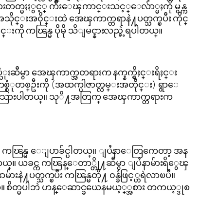
ားတတ္မႈႏွင့္ က်ဳိးေၾကာင္းသင့္ေလ်ာ္မႈကို မွန္က
အသိုင္းအ၀ိုင္းထဲ အေၾကာက္တရာနဲ႔ပတ္သက္ၿပီး ကိုင္
ု ကၽြန္မ ပိုမို သိျမင္နားလည္ခဲ့ရပါတယ္။
ံုးဆီမွာ အေၾကာက္အတရားက နက္နက္ရိႈင္းရိႈင္း
စ္စံုတစ္ဦးကို (အထက္ပါဇာတ္လမ္းအတိုင္း) ရွာေ
ွာေတြ႕သြားပါတယ္။ သုိ႔အတြက္ အေၾကာက္တရားက
ု႔ ကၽြန္မ ေျပာခ်င္ပါတယ္။ ျပႆနာေတြကေတာ့ အန
ကတယ္။ ယခင္က ကၽြန္ေတာ္တို႔ဆီမွာ ျပႆနာမ်ားရိွေၾ
ဲ႔ပတ္သက္ၿပီး ကၽြန္မတို႔ ၀န္ခံဖြင့္ဟရဲလာၿပီ။
ဲ။ စိတ္မပါဘဲ ဟန္ေဆာင္ခယေနမယ့္္အစား တကယ့္ဒုစ