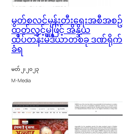
မွတ်စလင်မုန်းတီးရေးအစီအစဥ်
ထုတ်လွှင့်မှုဖြင့် အိန္ဒိယ
ထိပ်တန်းမီဒီယာတစ်ခု ဒဏ်ရိုက်
ခံရ
မတ် ၂၊ ၂၀၂၃
M-Media