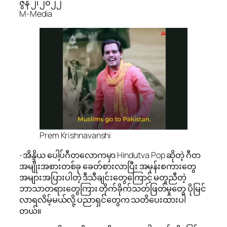
ဇွန် ၂၊ ၂၀၂၂
M-Media
Prem Krishnavanshi
-အိန္ဒိယ ပေါ့ပ်ဂီတလောကမှာ Hindutva Pop ဆိုတဲ့ ဂီတ
အမျိုးအစားတစ်ခု ခေတ်စားလာပြီး အမုန်းစကားတွေ
အများအပြားပါတဲ့ ဒီသီချင်းတွေကြောင့် မတူညီတဲ့
ဘာသာတရားတွေကြား တိုက်ခိုက်သတ်ဖြတ်မှုတွေ ပိုမြင်
လာရလိမ့်မယ်လို့ ပညာရှင်တွေက သတိပေးထားပါ
တယ်။