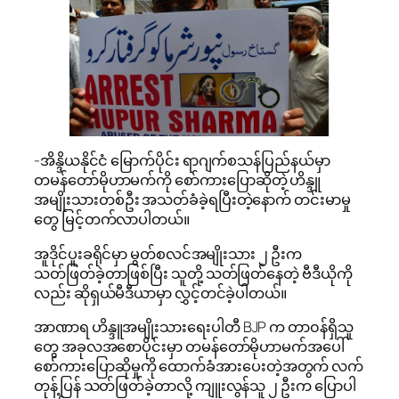
-အိန္ဒိယနိုင်ငံ မြောက်ပိုင်း ရာဂျက်စသန်ပြည်နယ်မှာ
တမန်တော်မိုဟာမက်ကို စော်ကားပြောဆိုတဲ့ ဟိန္ဒူ
အမျိုးသားတစ်ဦး အသတ်ခံခဲ့ရပြီးတဲ့နောက် တင်းမာမှု
တွေ မြင့်တက်လာပါတယ်။
အူဒိုင်ပူးခရိုင်မှာ မွတ်စလင်အမျိုးသား ၂ ဦးက
သတ်ဖြတ်ခဲ့တာဖြစ်ပြီး သူတို့ သတ်ဖြတ်နေတဲ့ ဗီဒီယိုကို
လည်း ဆိုရှယ်မီဒီယာမှာ လွှင့်တင်ခဲ့ပါတယ်။
အာဏာရ ဟိန္ဒူအမျိုးသားရေးပါတီ BJP က တာ၀န်ရှိသူ
တွေ အခုလအစောပိုင်းမှာ တမန်တော်မိုဟာမက်အပေါ်
စော်ကားပြောဆိုမှုကို ထောက်ခံအားပေးတဲ့အတွက် လက်
တုန့်ပြန် သတ်ဖြတ်ခဲ့တာလို့ ကျူးလွန်သူ ၂ ဦးက ပြောပါ