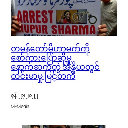
တမန်တော်မိုဟာမက်ကို
စော်ကားပြောဆိုမှု
နောက်ဆက်တွဲ အိန္ဒိယတွင်
တင်းမာမှု မြင့်တက်
ဇွန် ၂၉၊ ၂၀၂၂
M-Media