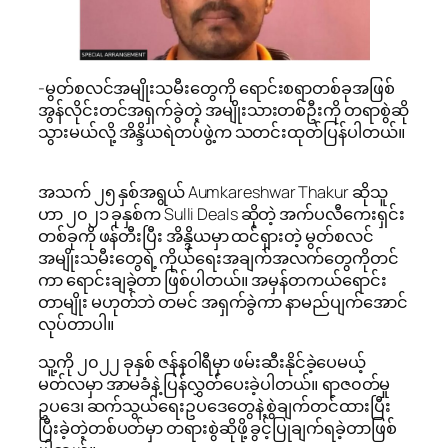
-မွတ်စလင်အမျိုးသမီးတွေကို ရောင်းစရာတစ်ခုအဖြစ်
အွန်လိုင်းတင်အရှက်ခွဲတဲ့ အမျိုးသားတစ်ဦးကို တရာစွဲဆို
သွားမယ်လို့ အိန္ဒိယရဲတပ်ဖွဲ့က သတင်းထုတ်ပြန်ပါတယ်။
အသက် ၂၅ နှစ်အရွယ် Aumkareshwar Thakur ဆိုသူ
ဟာ ၂၀၂၁ ခုနှစ်က Sulli Deals ဆိုတဲ့ အက်ပလီကေးရှင်း
တစ်ခုကို ဖန်တီးပြီး အိန္ဒိယမှာ ထင်ရှားတဲ့ မွတ်စလင်
အမျိုးသမီးတွေရဲ့ ကိုယ်ရေးအချက်အလက်တွေကိုတင်
ကာ ရောင်းချခဲ့တာ ဖြစ်ပါတယ်။ အမှန်တကယ်ရောင်း
တာမျိုး မဟုတ်ဘဲ တမင် အရှက်ခွဲကာ နာမည်ပျက်အောင်
လုပ်တာပါ။
သူ့ကို ၂၀၂၂ ခုနှစ် ဇန်န၀ါရီမှာ ဖမ်းဆီးနိုင်ခဲ့ပေမယ့်
မတ်လမှာ အာမခံနဲ့ ပြန်လွှတ်ပေးခဲ့ပါတယ်။ ရာဇ၀တ်မှု
ဥပဒေ၊ ဆက်သွယ်ရေးဥပဒေတွေနဲ့ စွဲချက်တင်ထားပြီး
ပြီးခဲ့တဲ့တစ်ပတ်မှာ တရားစွဲဆိုဖို့ ခွင့်ပြုချက်ရခဲ့တာဖြစ်