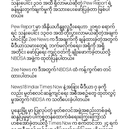
သန်းပေါင်း ၃၁၀ အထိ ရှိလာမယ်ဆိုတဲ့ Pew Report ရဲ့
ခန့်မှန်းတွက်ချက်မှုကို အသားပေးဖော်ပြခဲ့တာ ဖြစ်ပါ
တယ်။
Pew Report မှာ အိန္ဒိယဟိန္ဒူလူဦးရေဟာ ၂၀၅၀ ရောက်
ရင် သန်းပေါင်း ၁၃၀၀ အထိ တိုးပွားလာမယ်ဆိုတဲ့အချက်
ပါ၀င်ပြီး Zee News က ဒီအချက်ကို ချန်ထားခဲ့တဲ့အတွက်
မီဒီယာသမားတွေရဲ့ ဘက်မလိုက်ရေး၊ အရှိကို အရှိ
အတိုင်း ဖော်ပြရေး ကျင့်၀တ်ကို ချိုးဖောက်ခဲ့တယ်လို့
NBDSA အဖွဲ့က ထုတ်ပြန်ပါတယ်။
Zee News က ဒီအတွက် NBDSA ထံ ကန့်ကွက်စာ တင်
ထားပါတယ်။
News18 India၊ Times Now နဲ့ အခြား မီဒီယာ ၇ ခုကို
လည်း မွတ်စလင်ဆန့်ကျင်ရေး အစီအစဥ်တွေ ထုတ်လွှင့်
မှုအတွက် NBDSA က သတိပေးခဲ့ပါတယ်။
ပူနေးမြို့မှာ ပြုလုပ်တဲ့ မွတ်စလင်အဖွဲ့အစည်းတစ်ခုရဲ့
ဆန္ဒပြမှုမှာ ပါကစ္စတန်ထောက်ခံရေးကြွေးကြော်သံ
ဟစ်အော်ခဲ့တယ်လို့ Times Now က စက်တင်ဘာ ၂၄ ရက်