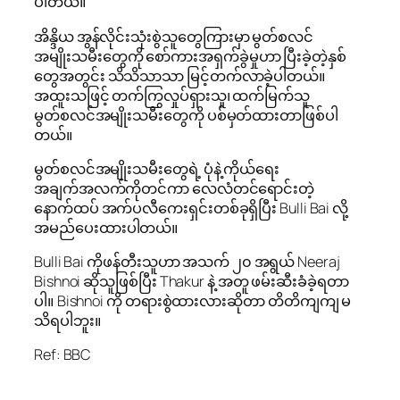
ပါတယ်။
အိန္ဒိယ အွန်လိုင်းသုံးစွဲသူတွေကြားမှာ မွတ်စလင်
အမျိုးသမီးတွေကို စော်ကားအရှက်ခွဲမှုဟာ ပြီးခဲ့တဲ့နှစ်
တွေအတွင်း သိသိသာသာ မြင့်တက်လာခဲ့ပါတယ်။
အထူးသဖြင့် တက်ကြွလှုပ်ရှားသူ၊ ထက်မြက်သူ
မွတ်စလင်အမျိုးသမီးတွေကို ပစ်မှတ်ထားတာဖြစ်ပါ
တယ်။
မွတ်စလင်အမျိုးသမီးတွေရဲ့ ပုံနဲ့ ကိုယ်ရေး
အချက်အလက်ကိုတင်ကာ လေလံတင်ရောင်းတဲ့
နောက်ထပ် အက်ပလီကေးရှင်းတစ်ခုရှိပြီး Bulli Bai လို့
အမည်ပေးထားပါတယ်။
Bulli Bai ကိုဖန်တီးသူဟာ အသက် ၂၀ အရွယ် Neeraj
Bishnoi ဆိုသူဖြစ်ပြီး Thakur နဲ့ အတူ ဖမ်းဆီးခံခဲ့ရတာ
ပါ။ Bishnoi ကို တရားစွဲထားလားဆိုတာ တိတိကျကျ မ
သိရပါဘူး။
Ref: BBC