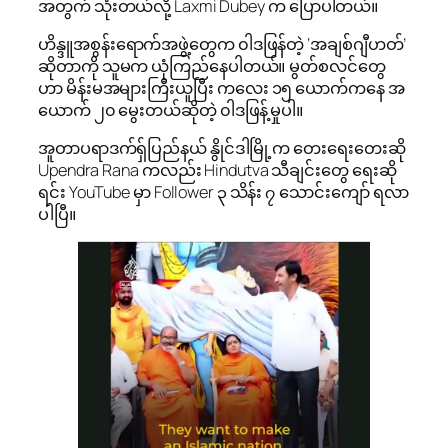
အတွက် သုံးတယ်လို့ Laxmi Dubey က ပြောပါတယ်။
ဟိန္ဒူအစွန်းရောက်အဖွဲ့တွေက ၀ါဒဖြန်တဲ့ ‘အချစ်ဂျီဟတ်’
ဆိုတာကို သူမက ယုံကြည်နေပါတယ်။ မွတ်စလင်တွေ
ဟာ မိန်းမအများကြီးယူပြီး ကလေး ၁၅ ယောက်ကနေ အ
ယောက် ၂၀ မွေးတယ်ဆိုတဲ့ ၀ါဒဖြန့်မှုပါ။
အူတာပရာဒက်ရှ်ပြည်နယ် နွိုင်ဒါမြို့က တေးရေးတေးဆို
Upendra Rana ကလည်း Hindutva သီချင်းတွေ ရေးဆို
ရင်း YouTube မှာ Follower ၃ သိန်း ၇ သောင်းကျော် ရလာ
ပါပြီ။