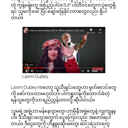
တဲ့ ကွန့်မန့်တွေ အပြည့်ပါပဲ။ BJP ပါတီ၀င်တွေက ပွဲတွေရှိ
ရင် သူမကို ခေါ်ပြီး ဖျော်ဖြေခိုင်းတာတွေလည်း ရှိပါ
တယ်။
Laxmi Dubey
Laxmi Dubey ကတော့ သူ့သီချင်းတွေဟာ မွတ်စလင်တွေ
ကို စော်ကားတာမဟုတ်ဘဲ၊ ပါကစ္စတန်ကိုထောက်ခံတဲ့
ရန်သူတွေကိုသာ ရည်ညွှန်းတာလို့ ဆိုပါတယ်။
သူမရဲ့အဖွဲ့ဟာ မန်နေဂျာတွေ၊ ဟာမိုနီအဖွဲ့တွေနဲ့ ကျကျနန
ပါ။ ဒီသီချင်းတွေအတွက် ငွေကြေးလည်း အတော်ရပါ
တယ်။ ဒီငွေတွေကို ဟိန္ဒူမုဆိုးမတွေ၊ ဆင်းရဲသားတွေ