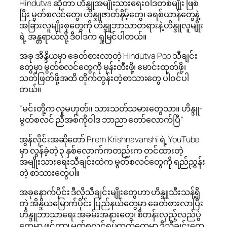
Hindutva ဆိုတာ ဟိန္ဒူအမျိုးသားရေး၀ါဒတစ်မျိုး ဖြစ်
ပြီး မွတ်စလင်တွေ၊ ဟိန္ဒူဇာတ်နိမ့်တွေ၊ ခရစ်ယာန်တွေနဲ့
အခြားလူမျိုးစုတွေကို ဟိန္ဒူဘာသာတရားနဲ့ ဟိန္ဒူလူမျိုး
ရဲ့ အန္တရာယ်လို့ ဒီ၀ါဒက ရှုမြင်ပါတယ်။
အခု အိန္ဒိယမှာ ခေတ်စားလာတဲ့ Hindutva Pop သီချင်း
တွေမှာ မွတ်စလင်တွေကို မုန်းတီးဖို့၊ မောင်းထုတ်ဖို့၊
သတ်ဖြတ်ဖို့အထိ တိုက်တွန်းတဲ့စာသားတွေ ပါ၀င်ပါ
တယ်။
“မင်းတို့က လူမဟုတ်။ သားသတ်သမားတွေသာ။ ဟိန္ဒူ-
မွတ်စလင် ညီအစ်ကို၀ါဒ ဘာညာ တော်လောက်ပြီ”
အွန်လိုင်းအဆိုတော် Prem Krishnavanshi ရဲ့ YouTube
မှာ လွန်ခဲ့တဲ့ ၃ နှစ်လောက်ကတည်းက တင်ထားတဲ့
အမျိုးသားရေးသီချင်းထဲက မွတ်စလင်တွေကို ရည်ညွှန်း
တဲ့ စာသားတွေပါ။
အခုနောက်ပိုင်း ဒီလိုသီချင်းမျိုးတွေဟာ ဟိန္ဒူသီးသန့်ရှိ
တဲ့ အိန္ဒိယမြောက်ပိုင်း ပြည်နယ်တွေမှာ ခေတ်စားလာပြီး
ဟိန္ဒူဘာသာရေး အခမ်းအနားတွေ၊ စီတန်းလှည့်လည်ပွဲ
တွေမှာ ဖွင့်တာ၊ မွတ်စလင်ရပ်ကွက်တွေမှာ ဒီသီချင်းတွေ