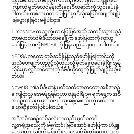
နေ့ အစီအစဥ်တစ်ခုမှာ လိမ်လည်ဖော်ပြကာ ဟိန္ဒူလူထု
ကြားထဲ မွတ်စလင်မုန်းတီးရေးစိတ်ဓာတ်ကို သွင်းပေးခဲ့
ပါတယ်။ တစ်ကယ်က မြေပြင်မှာ ဒီလိုအဖြစ်အပျက်မျိုး
ဖြစ်ပွားခဲ့ခြင်း မရှိပါဘူး။
Times Now က သူတို့ဟာ မြေပြင်အထိ သတင်းသွားယူခဲ့
တာမဟုတ်ဘဲ မီဒီယာတစ်ချို့က ဖော်ပြတာကို ကူးယူ
ဖော်ပြခဲ့တာလို့ NBDSA ကို ပြန်လည်ချေပထားပါတယ်။
NBDSA ကတော့ တစ်ဆင့်ပြန်လည်ဖော်ပြကြောင်းကို
အသိပေးချက်ထည့်ဖို့လိုတယ်လို့ မှတ်ချက်ပေးခဲ့ပြီး အွန်
လိုင်းမှာ လွှင်တင်ထားတဲ့ ဒီဗီဒီယိုတွေကို ဖြုတ်ချခိုင်းခဲ့ပါ
တယ်။
News18 India မီဒီယာနဲ့ ပတ်သက်တာကတော့ အစီအစဥ်
ကြေငြာသူ အေမန်ရှရ်မာဟာ ဇန်န၀ါရီ ၁၈ ရက်နေ့က အစီ
အစဥ်တစ်ခုမှာ မွတ်စလင်လူအဖွဲ့အစည်းကို စော်ကား
ပြောဆိုခဲ့တာ ဖြစ်ပါတယ်။
အဲဒီအစီအစဥ်တစ်ခုလုံးကလည်း မွတ်စလင်
လူ့အဖွဲ့အစည်းကို မကောင်းမြင်အောင် ဖော်ပြကာ ဟိန္ဒူ
တွေ မွတ်စလင်ကို မုန်းတီးလာအောင် မီးထိုးပေးတဲ့ အစီ