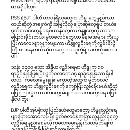
Hosabale ရဲ့ ပြောကြားမှုဟာ အချက်အလက် ခိုင်ခိုင်မာ
မာ မရှိပါဘူး။
RSS နဲ့ BJP ပါတီ တာ၀န်ရှိသူတွေက ဟိန္ဒူတွေ နည်းလာ
တယ်ဆိုတဲ့ အချက်ကို အမြဲလိုလို ပြောဆိုလေ့ရှိပါတယ်။
မွတ်စလင်တွေနဲ့ ခရစ်ယာန်တွေက ဟိန္ဒူတွေကို ဘာသာ
ပြောင်းခိုင်းတယ်၊ မွတ်စလင်တွေဟာ မိန်းမအများကြီးယူ
ပြီး ကလေးများများမွေးကာ ဟိန္ဒူလူဦးရေကို လွှမ်းမိုးဖို့
ကြိုးစားနေတယ် ဆိုတာတွေဟာ သူတို့ရဲ့ လက်သုံးစကား
ပါ။
သန်း ၁၄၀၀ သော အိန္ဒိယ လူဦးရေမှာ ဟိန္ဒူက ၈၀
ရာခိုင်နှုန်းဖြစ်ပြီး မွတ်စလင်က ၁၄ ရာခိုင်နှုန်းသာ ရှိပါ
တယ်။ ကလေးမွေးနှုန်း မကွာတဲ့အတွက် မွတ်စလင်
လူဦးရေက ဟိန္ဒူလူဦးရေကို ကျော်ပြီး လွှမ်းမိုးမယ်ဆိုတဲ့
ပြောကြားမှုဟာ လက်တွေ့အချက်အလက်တွေအရ မဖြစ်
နိုင်ပါဘူး။
BJP ပါတီ အုပ်စိုးတဲ့ ပြည်နယ်တွေမှာတော့ ဟိန္ဒူလူဦးရေ
များပြားအောင်လုပ်ပြီး မွတ်စလင်နဲ့ အခြားလူနည်းစုတွေ
လူဦးရေ နည်းစေမယ့် ကလေးမွေးနှုန်း သတ်မှတ်ချက်
ဥပဒေ ပြဌာန်းဖို့ ပြင်ဆင်လာပါတယ်။