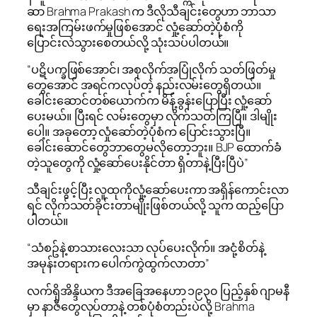
ဆာ Brahma Prakash က ဒီလိုသီချင်းတွေဟာ ဘာသာ
ရေးအကြမ်းဖက်မှုဖြစ်အောင် လှုံ့ဆော်တဲ့ပုံစံကို
ပြောင်းလဲသွားစေတယ်လို့ သုံးသပ်ပါတယ်။
“ပဋိပက္ခဖြစ်အောင်၊ အစုလိုက်အပြုံလိုက် သတ်ဖြတ်မှု
တွေအောင် အရင်ကလုပ်တဲ့ နည်းလမ်းတွေရှိတယ်။
ခေါင်းဆောင်တစ်ယောက်က မိန့်ခွန်းပြောပြီး လှုံ့ဆော်
ပေးမယ်။ ပြီးရင် လမ်းတွေမှာ လိုက်သတ်ကြပြီ။ ဒါမျိုး
ပေါ့။ အခုတော့ လှုံဆော်တဲ့ပုံစံက ပြောင်းသွားပြီ။
ခေါင်းဆောင်တွေဘာတွေမလိုတော့ဘူး။ BJP ထောက်ခံ
တဲ့သူတွေကို လှုံ့ဆော်ပေးနိုင်တာ ရှိတာနဲ့ ပြီးပြီပဲ”
သီချင်းဖွင့်ပြီး လူထုကိုလှုံ့ဆော်ပေးကာ အရှိန်ကောင်းလာ
ရင် လိုက်သတ်ခိုင်းတာမျိုးဖြစ်တယ်လို့ သူက ထည့်ပြော
ပါတယ်။
“သံစဥ်နဲ့ စာသားလေးသာ လုပ်ပေးလိုက်။ အငုံ့စိတ်နဲ့
အမုန်းတရားက ပေါက်ကွဲထွက်လာတာ”
လက်ရှိအိန္ဒိယက ဒီအခြေအနေဟာ ၁၉၃၀ ပြည့်နှစ် ဂျာမနီ
မှာ နာဇီတွေလုပ်တာနဲ့ တစ်ပုံစံတည်းပဲလို့ Brahma