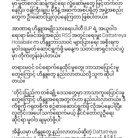
မှာ မွတ်စလင်ဆန့်ကျင်ရေး လှုံ့ဆော်မှုတွေ မြင့်တက်လာ
နေပြီး၊ ၀န်ကြီးချုပ် မိုဒီနဲ့ အဆက်အစပ်ရှိတဲ့ အဖွဲ့အစည်း
တွေက ဦးဆောင်ပြုလုပ်နေကြတာ ဖြစ်ပါတယ်။
အာဏာရ ဟိန္ဒူအမျိုးသားရေးပါတီ BJP ရဲ့ အယူ၀ါဒ
ရေးရာ မိခင်အဖွဲ့အစည်း RSS အတွင်းရေးမှူး Dattatreya
Hosabale က ဟိန္ဒူဘာသာ၀င် များပြားရေး အစိုးရက
မူ၀ါဒချမှတ် ဆောင်ရွက်ဖို့ မနေ့က သတင်းစာရှင်းလင်းပွဲ
မှာ တိုက်တွန်းခဲ့ပါတယ်။
တရားမ၀င် ၀င်ရောက်နေထိုင်မှုတွေ၊ ဘာသာပြောင်းမှု
တွေကြောင့် ဟိန္ဒူတွေ နည်းလာတယ်လို့ သူက ဆိုပါ
တယ်။
“တိုင်းပြည်က တစ်ချို့ဒေသတွေမှာ ဘာသာကူးပြောင်းမှု
တွေကြောင့် ဟိန္ဒူအရေအတွက်ဟာ နည်းပါးလာတယ်။ ဒီ
ကိစ္စကို ဂရုတစိုက် စဥ်စားဆောင်ရွက်ဖို့ လိုအပ်နေပါပြီ။
လူတိုင်းအပေါ် သက်ရောက်မယ့် နိုင်ငံတော်လူဦရေး
ဆိုင်ရာ မူ၀ါဒ ချမှတ်ဖို့ပါ”
အိန္ဒိယမှာ ဟိန္ဒူတွေ နည်းလာတယ်ဆိုတဲ့ Dattatreya