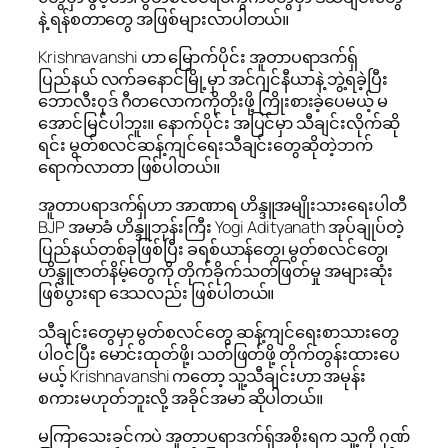
နဲ့ ရန်စတာတွေ အဖြစ်များလာပါတယ်။
Krishnavanshi ဟာ မြောက်ပိုင်း အူတာပရာဒက်ရှ်
ပြည်နယ် လက်ခနောင်မြို့မှာ အင်ဂျင်နီယာနဲ့ ဘွဲ့ရခဲ့ပြီး
ဘောလီး၀ုဒ် ဂီတလောကကိုတိုးဖို့ ကြိုးစားခဲ့ပေမယ့် မ
အောင်မြင်ပါဘူး။ နောက်ပိုင်း အပြင်မှာ သီချင်းလိုက်ဆို
ရင်း မွတ်စလင်ဆန့်ကျင်ရေးသီချင်းတွေဆိုတဲ့ဘက်
ရောက်လာတာ ဖြစ်ပါတယ်။
အူတာပရာဒက်ရှ်ဟာ အာဏာရ ဟိန္ဒူအမျိုးသားရေးပါတီ
BJP အမာခံ ဟိန္ဒူဘုန်းကြီး Yogi Adityanath အုပ်ချုပ်တဲ့
ပြည်နယ်တစ်ခုဖြစ်ပြီး ခရစ်ယာန်တွေ၊ မွတ်စလင်တွေ၊
ဟိန္ဒူဇာတ်နိမ့်တွေကို တိုက်ခိုက်သတ်ဖြတ်မှု အများဆုံး
ဖြစ်ပွားရာ ဒေသလည်း ဖြစ်ပါတယ်။
သီချင်းတွေမှာ မွတ်စလင်တွေ ဆန့်ကျင်ရေးစာသားတွေ
ပါ၀င်ပြီး မောင်းထုတ်ဖို့၊ သတ်ဖြတ်ဖို့ တိုက်တွန်းထားပေ
မယ့် Krishnavanshi ကတော့ သူ့သီချင်းဟာ အမုန်း
စကားမဟုတ်ဘူးလို့ အခိုင်အမာ ဆိုပါတယ်။
မကြာသေးခင်ကပဲ အူတာပရာဒက်ရှ်အစိုးရက သူ့ကို ဂုဏ်