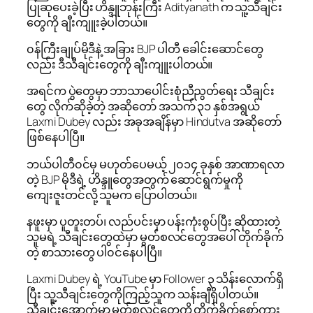
ပြုဆုပေးခဲ့ပြီး ဟိန္ဒူဘုန်းကြီး Adityanath က သူ့သီချင်း
တွေကို ချီးကျူးခဲ့ပါတယ်။
၀န်ကြီးချုပ်မိုဒီနဲ့ အခြား BJP ပါတီ ခေါင်းဆောင်တွေ
လည်း ဒီသီချင်းတွေကို ချီးကျူးပါတယ်။
အရင်က ပွဲတွေမှာ ဘာသာပေါင်းစုံညီညွတ်ရေး သီချင်း
တွေ လိုက်ဆိုခဲ့တဲ့ အဆိုတော် အသက် ၃၁ နှစ်အရွယ်
Laxmi Dubey လည်း အခုအချိန်မှာ Hindutva အဆိုတော်
ဖြစ်နေပါပြီ။
ဘယ်ပါတီ၀င်မှ မဟုတ်ပေမယ့် ၂၀၁၄ ခုနှစ် အာဏာရလာ
တဲ့ BJP မိုဒီရဲ့ ဟိန္ဒူတွေအတွက် ဆောင်ရွက်မှုကို
ကျေးဇူးတင်လို့ သူမက ပြောပါတယ်။
နဖူးမှာ ပူတူးတပ်၊ လည်ပင်းမှာ ပန်းကုံးစွပ်ပြီး ဆိုထားတဲ့
သူမရဲ့ သီချင်းတွေထဲမှာ မွတ်စလင်တွေအပေါ် တိုက်ခိုက်
တဲ့ စာသားတွေ ပါ၀င်နေပါပြီ။
Laxmi Dubey ရဲ့ YouTube မှာ Follower ၃ သိန်းလောက်ရှိ
ပြီး သူ့သီချင်းတွေကိုကြည့်သူက သန်းချီရှိပါတယ်။
သီချင်းအောက်မှာ မွတ်စလင်တွေကို တိုက်ခိုက်စော်ကား