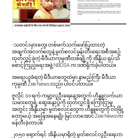
-သတင်းမှားတွေ၊ တစ်ဖက်သက်ဖော်ပြထားတဲ့
အချက်အလက်တွေနဲ့ မွတ်စလင်မုန်းတီးရေးအစီအစဥ်
ထုတ်လွှင့်ခဲ့တဲ့ မီဒီယာကုမ္ပဏီတစ်ချို့ကို အိန္ဒိယ ရုပ်သံ
စောင့်ကြည့်ရေးအဖွဲ့ NBDSA က ဒဏ်ရိုက်ခဲ့ပါတယ်။
အရေးယူခံရတဲ့ မီဒီယာတွေထဲမှာ နာမည်ကြီး မီဒီယာ
ကုမ္ပဏီ Zee News လည်း ပါ၀င်ပါတယ်။
ဇူလိုင် ၁၁ ရက် ကမ္ဘာ့လူဦးရေနေ့အတွက် ဟိန္ဒူလက်ယာ
သမားတွေရဲ့ ဆွေးနွေးပွဲကို ထုတ်လွှင်ဖို့ ကြော်ငြာမှု
အတွင်း အိန္ဒိယမှာ မွတ်စလင်တွေက ဟိန္ဒူတွေကို ၀ါးမြို့
တော့မယ့် အခြေအနေမျိုး မြင်လာအောင် Zee News က
ဖန်တီးခဲ့တာပါ။
၂၀၅၀ ရောက်ရင် အိန္ဒိယမှာရှိတဲ့ မွတ်စလင်လူဦးရေဟာ