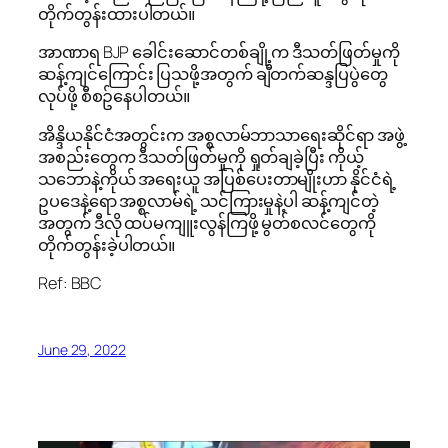
တိုက်တွန်းထားပါတယ်။
အာဏာရ BJP ခေါင်းဆောင်တစ်ချို့က ဒီသတ်ဖြတ်မှုကို
ဆန့်ကျင်ကြောင်း ပြသဖို့အတွက် ချီတက်ဆန္ဒပြပွဲတွေ
လုပ်ဖို့ စီစဥ်နေပါတယ်။
အိန္ဒိယနိုင်ငံအတွင်းက အစ္စလာမ်ဘာသာရေးဆိုင်ရာ အဖွဲ့
အစည်းတွေက ဒီသတ်ဖြတ်မှုကို ရှုတ်ချခဲ့ပြီး ကိုယ့်
သဘောနဲ့ကိုယ် အရေးယူ အပြစ်ပေးတာမျိုးဟာ နိုင်ငံရဲ့
ဥပဒေနဲ့ရော အစ္စလာမ်ရဲ့ သင်ကြားမှုနဲ့ပါ ဆန့်ကျင်တဲ့
အတွက် ဒီလို ထပ်မကျူးလွန်ကြဖို့ မွတ်စလင်တွေကို
တိုက်တွန်းခဲ့ပါတယ်။
Ref: BBC
June 29, 2022