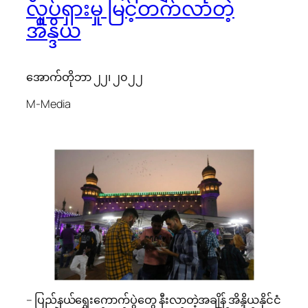
လှုပ်ရှားမှု မြင့်တက်လာတဲ့
အိန္ဒိယ
အောက်တိုဘာ ၂၂၊ ၂၀၂၂
M-Media
– ပြည်နယ်ရွေးကောက်ပွဲတွေ နီးလာတဲ့အချိန် အိန္ဒိယနိုင်ငံ