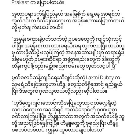
Prakash က ပြောပါတယ်။
အူတာပရာဒက်ရှ်ပြည်နယ် အခြေစိုက် ရှေ့နေ အာရစ်ဘ်
အွတ်ဒင်းက ဒီသီချင်းတွေဟာ အမုန်းစကားမြောက်တယ်
လို့ မှတ်ချက်ပေးပါတယ်။
“အမုန်းစကားနဲ့ပတ်သက်တဲ့ ဥပဒေတွေကို ကျင့်သုံးသင့်
ပါပြီ။ အမုန်းစကား တားမရဆီးမရ ထွက်လာပြီး ဘယ်သူ
မှ တားဖို့ဆီးဖို့ မလုပ်ကြတဲ့ အနေအထားမျိုးမှာ တရားရုံး၊
ဒါမှမဟုတ် ဥပဒေဆိုင်ရာ အဖွဲ့အစည်းတွေက ဒါတွေကို
ထိန်းကွပ်ဖို့ စည်းမျဥ်းစည်းကမ်းတွေ ထုတ်သင့်ပါပြီ”
မွတ်စလင်ဆန့်ကျင်ရေးသီချင်းဆိုတဲ့ Laxmi Dubey က
သူမရဲ့သီချင်းတွေဟာ ဟိန္ဒူတွေသတိရှိအောင် ရည်ရွယ်
ပြီး ဒီအတွက် ဂုဏ်ယူတယ်လို့လည်း ဆိုပါတယ်။
“ဟူဒီတွေ၊ ဂျင်းဘောင်းဘီအပြဲတွေသာ ၀တ်လေ့ရှိတဲ့
လူငယ်တွေဟာ အခုဆိုရင် အုတ်ခဲရောင်ကို ဂုဏ်ယူစွာ
၀တ်လာကြပါပြီ။ ဟိန္ဒူဘာသာအတွက် အသက်ပေးဖို့ သူ
တို့ အသင့်ဖြစ်နေကြပြီ။ ဟိန္ဒူတွေကို စုစည်းပြီး ဟိန္ဒူ
စစ်တပ်တစ်တပ် ကျွန်မ ထူထောင်ချင်ပါတယ်”