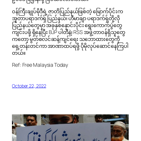
၀န်ကြီးချုပ်မိုဒီရဲ့ ဇာတိပြည်နယ်ဖြစ်တဲ့ မြောက်ပိုင်းက
အူတာပရာဒက်ရှ် ပြည်နယ်၊ ဟီမာချာ ပရာဒက်ရှ်တို့လို
ပြည်နယ်တွေမှာ အခုနှစ်နှောင်းပိုင်း ရွေးကောက်ပွဲတွေ
ကျင်းပဖို့ ရှိနေပြီး BJP ပါတီနဲ့၊ RSS အဖွဲ့ တာ၀န်ရှိသူတွေ
ကတော့ မွတ်စလင်ဆန့်ကျင်ရေး သဘောထားတွေကို
ရှေ့တန်းတင်ကာ အာဏာထပ်ရဖို့ ပိုမိုလုပ်ဆောင်နေကြပါ
တယ်။
Ref: Free Malaysia Today
October 22, 2022