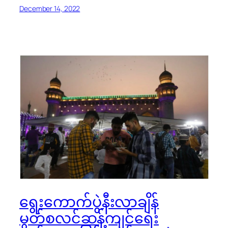
December 14, 2022
ရွေးကောက်ပွဲနီးလာချိန်
မွတ်စလင်ဆန့်ကျင်ရေး