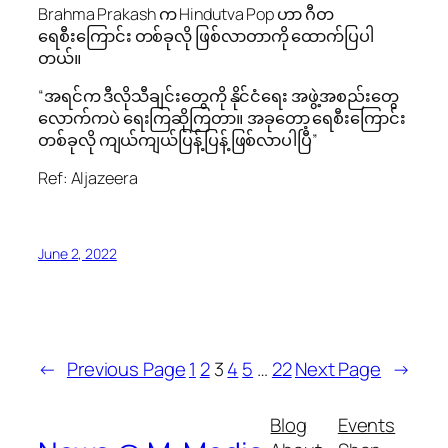
Brahma Prakash က Hindutva Pop ဟာ ဂီတ
ရေစီးကြောင်း တစ်ခုလို ဖြစ်လာတာကို ထောက်ပြပါ
တယ်။
“အရင်က ဒီလိုသီချင်းတွေကို နိုင်ငံရေး အဖွဲ့အစည်းတွေ
လောက်ကပဲ ရေးကြဆိုကြတာ။ အခုတော့ ရေစီးကြောင်း
တစ်ခုလို ကျယ်ကျယ်ပြန့်ပြန့် ဖြစ်လာပါပြီ”
Ref: Aljazeera
June 2, 2022
←
Previous Page
1
2
3
4
5
…
22
Next Page
→
Blog
Events