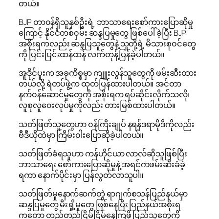
တယ်။
BJP တာ၀န်ရှိသူနှစ်ဦးရဲ့ ဘာသာရေးစော်ကားပြောဆိုမှု
ကြောင့် နိုင်ငံတစ်၀ှမ်း ဆန္ဒပြမှုတွေ ဖြစ်ပေါ်ခဲ့ပြီး BJP
အစိုးရကလည်း ဆန္ဒပြသူတွေနဲ့ သူတို့ရဲ့ မိသားစု၀င်တွေ
ကို ပြင်းပြင်းထန်ထန် လက်တုန့်ပြန်ခဲ့ပါတယ်။
အူဒိုင်ပူးက အခုကိစ္စမှာ ကျူးလွန်သူတွေကို ဖမ်းဆီးထား
တယ်လို့ ရဲတပ်ဖွဲ့က ထုတ်ပြန်ထားပါတယ်။ အင်တာ
နက်၀န်ဆောင်မှုတွေကို အစိုးရက ရပ်ဆိုင်းလိုက်သလို၊
လူစုလူ၀ေးလုပ်မှုကိုလည်း တားမြစ်ထားပါတယ်။
သတ်ဖြတ်သူတွေဟာ ၀န်ကြီးချုပ် နရန်ဒရာမိုဒီကိုလည်း
ဗီဒီယိုထဲမှာ ကြိမ်း၀ါးပြောဆိုခဲ့ပါတယ်။
သတ်ဖြတ်ခံရသူဟာ ကန်ဟိုင်ယာ လာလ်ဆိုသူဖြစ်ပြီး
ဘာသာရေး စော်ကားပြောဆိုမှုနဲ့ အရင်ကဖမ်းဆီးခံခဲ့
ရကာ နောက်ပိုင်းမှာ ပြန်လွတ်လာသူပါ။
သတ်ဖြတ်မှုနောက်ဆက်တွဲ ရာဂျက်စသန်ပြည်နယ်မှာ
ဆန္ဒပြမှုတွေ မီးရှို့မှုတွေ ဖြစ်နေပြီး ပြည်နယ်အစိုးရ
ကတော့ တည်တည်ငြိမ်ငြိမ်နေကြဖို့ ပြည်သူတွေကို