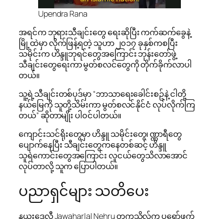
Upendra Rana
အရင်က ဘုရားသီချင်းတွေ ရေးဆိုပြီး ကက်ဆက်ခွေနဲ့
မြို့ထဲမှာ လိုက်ဖြန့်ရတဲ့ သူဟာ ၂၀၁၇ ခုနှစ်ကစပြီး
သမိုင်းက ဟိန္ဒူဘုရင်တွေအကြောင်း ဘုန်းတော်ဖွဲ့
သီချင်းတွေရေးကာ မွတ်စလင်တွေကို တိုက်ခိုက်လာပါ
တယ်။
သူ့ရဲ့သီချင်းတစ်ပုဒ်မှာ “ဘာသာရေးခေါင်းစဥ်နဲ့ ငါတို့
နယ်မြေကို သူတို့သိမ်းကာ မွတ်စလင်နိုင်ငံ လုပ်လိုက်ကြ
တယ်” ဆိုတာမျိုး ပါ၀င်ပါတယ်။
ကျောင်းသင်ရိုးတွေမှာ ဟိန္ဒူ သမိုင်းတွေ၊ ဏ္ဏာရီတွေ
ပျောက်နေပြီး သီချင်းတွေကနေတစ်ဆင့် ဟိန္ဒူ
သူရဲကောင်းတွေအကြောင်း လူငယ်တွေသိလာအောင်
လုပ်တာလို့ သူက ပြောပါတယ်။
ပညာရှင်များ သတိပေး
နယူးဒေလီ Jawaharlal Nehru တက္ကသိုလ်က ပရော်ဖက်