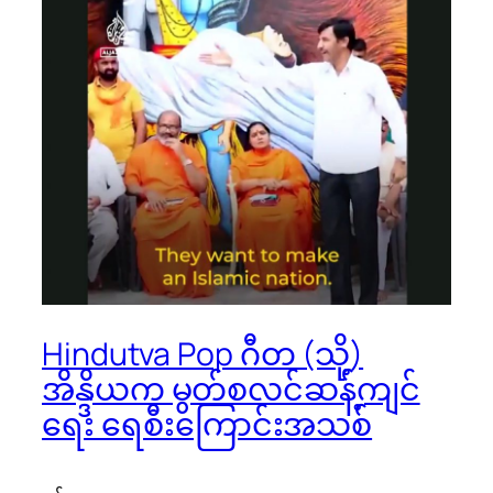
Hindutva Pop ဂီတ (သို့)
အိန္ဒိယက မွတ်စလင်ဆန့်ကျင်
ရေး ရေစီးကြောင်းအသစ်