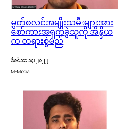
မွတ်စလင်အမျိုးသမီးများအား
စော်ကားအရှက်ခွဲသူကို အိန္ဒိယ
က တရားစွဲမည်
ဒီဇင်ဘာ ၁၄၊ ၂၀၂၂
M-Media