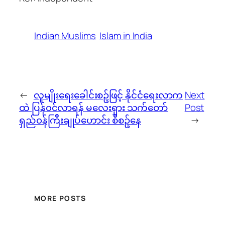
Indian Muslims
Islam in India
←
လူမျိုးရေးခေါင်းစဥ်ဖြင့် နိုင်ငံရေးလာက
Next
ထဲ ပြန်၀င်လာရန် မလေးရှား သက်တော်
Post
ရှည်၀န်ကြီးချုပ်ဟောင်း စီစဥ်နေ
→
MORE POSTS