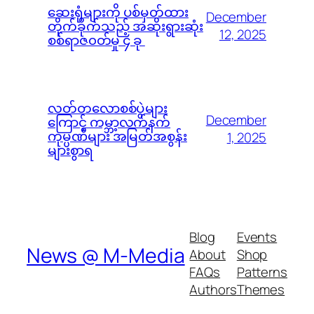
ဆေးရုံများကို ပစ်မှတ်ထား
December
တိုက်ခိုက်သည့် အဆိုးရွားဆုံး
12, 2025
စစ်ရာဇ၀တ်မှု ၄ ခု
လတ်တလောစစ်ပွဲများ
December
ကြောင့် ကမ္ဘာ့လက်နက်
ကုမ္ပဏီများ အမြတ်အစွန်း
1, 2025
များစွာရ
Blog
Events
News @ M-Media
About
Shop
FAQs
Patterns
Authors
Themes