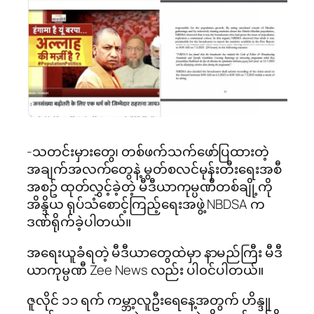
-သတင်းမှားတွေ၊ တစ်ဖက်သက်ဖော်ပြထားတဲ့
အချက်အလက်တွေနဲ့ မွတ်စလင်မုန်းတီးရေးအစီ
အစဥ် ထုတ်လွှင့်ခဲ့တဲ့ မီဒီယာကုမ္ပဏီတစ်ချို့ကို
အိန္ဒိယ ရုပ်သံစောင့်ကြည့်ရေးအဖွဲ့ NBDSA က
ဒဏ်ရိုက်ခဲ့ပါတယ်။
အရေးယူခံရတဲ့ မီဒီယာတွေထဲမှာ နာမည်ကြီး မီဒီ
ယာကုမ္ပဏီ Zee News လည်း ပါ၀င်ပါတယ်။
ဇူလိုင် ၁၁ ရက် ကမ္ဘာ့လူဦးရေနေ့အတွက် ဟိန္ဒူ