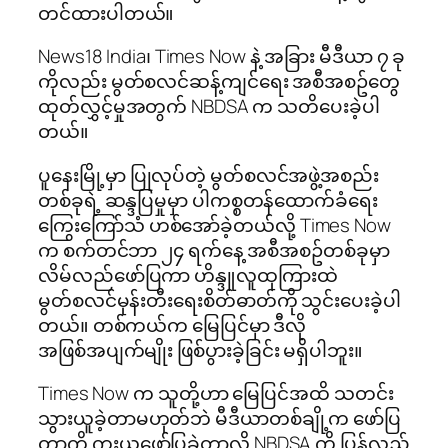
တင်ထားပါတယ်။
News18 India၊ Times Now နဲ့ အခြား မီဒီယာ ၇ ခု
ကိုလည်း မွတ်စလင်ဆန့်ကျင်ရေး အစီအစဥ်တွေ
ထုတ်လွှင့်မှုအတွက် NBDSA က သတိပေးခဲ့ပါ
တယ်။
ပူနေးမြို့မှာ ပြုလုပ်တဲ့ မွတ်စလင်အဖွဲ့အစည်း
တစ်ခုရဲ့ ဆန္ဒပြမှုမှာ ပါကစ္စတန်ထောက်ခံရေး
ကြွေးကြော်သံ ဟစ်အော်ခဲ့တယ်လို့ Times Now
က စက်တင်ဘာ ၂၄ ရက်နေ့ အစီအစဥ်တစ်ခုမှာ
လိမ်လည်ဖော်ပြကာ ဟိန္ဒူလူထုကြားထဲ
မွတ်စလင်မုန်းတီးရေးစိတ်ဓာတ်ကို သွင်းပေးခဲ့ပါ
တယ်။ တစ်ကယ်က မြေပြင်မှာ ဒီလို
အဖြစ်အပျက်မျိုး ဖြစ်ပွားခဲ့ခြင်း မရှိပါဘူး။
Times Now က သူတို့ဟာ မြေပြင်အထိ သတင်း
သွားယူခဲ့တာမဟုတ်ဘဲ မီဒီယာတစ်ချို့က ဖော်ပြ
တာကို ကူးယူဖော်ပြခဲ့တာလို့ NBDSA ကို ပြန်လည်