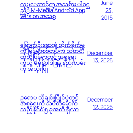
June
လုပ္ေဆာင္ခ်က္ အသစ္မ်ား ပါဝင္သ
23,
ည့္ M-Media Android App
Version အသစ္
2015
မြောက်ဦးဆေးရုံ တိုက်ခိုက်မှု
ကို မြန်မာစစ်တပ်က သတင်း
December
ထုတ်ပြန်ရာတွင် အစ္စရေး
13, 2025
ကဲ့သို့ မမှန်၀ါဒဖြန့် နည်းလမ်း
ကို အသုံးပြု
ဥရောပ သီချင်းပြိုင်ပွဲတွင်
December
အစ္စရေးကို သပိတ်မှောက်
12, 2025
သည့်နိုင်ငံ ၅ ခုအထိ ရှိလာ