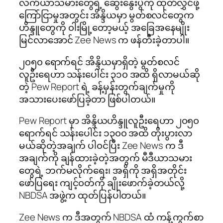
လက်ယာသမားတွေရဲ့ ဆွေးနွေးပွဲကို ထုတ်လွှင်ဖို့
ကြော်ငြာမှုအတွင်း အိန္ဒိယမှာ မွတ်စလင်တွေက
ဟိန္ဒူတွေကို ၀ါးမြို့တော့မယ့် အခြေအနေမျိုး
မြင်လာအောင် Zee News က ဖန်တီးခဲ့တာပါ။
၂၀၅၀ ရောက်ရင် အိန္ဒိယမှာရှိတဲ့ မွတ်စလင်
လူဦးရေဟာ သန်းပေါင်း ၃၁၀ အထိ ရှိလာမယ်ဆို
တဲ့ Pew Report ရဲ့ ခန့်မှန်းတွက်ချက်မှုကို
အသားပေးဖော်ပြခဲ့တာ ဖြစ်ပါတယ်။
Pew Report မှာ အိန္ဒိယဟိန္ဒူလူဦးရေဟာ ၂၀၅၀
ရောက်ရင် သန်းပေါင်း ၁၃၀၀ အထိ တိုးပွားလာ
မယ်ဆိုတဲ့အချက် ပါ၀င်ပြီး Zee News က ဒီ
အချက်ကို ချန်ထားခဲ့တဲ့အတွက် မီဒီယာသမား
တွေရဲ့ ဘက်မလိုက်ရေး၊ အရှိကို အရှိအတိုင်း
ဖော်ပြရေး ကျင့်၀တ်ကို ချိုးဖောက်ခဲ့တယ်လို့
NBDSA အဖွဲ့က ထုတ်ပြန်ပါတယ်။
Zee News က ဒီအတွက် NBDSA ထံ ကန့်ကွက်စာ