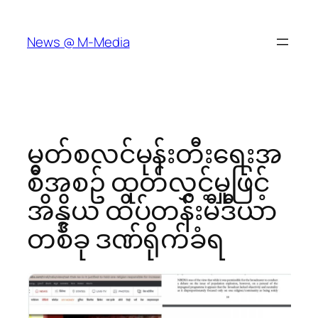
Skip
to
News @ M-Media
content
မွတ်စလင်မုန်းတီးရေးအ
စီအစဥ် ထုတ်လွှင့်မှုဖြင့်
အိန္ဒိယ ထိပ်တန်းမီဒီယာ
တစ်ခု ဒဏ်ရိုက်ခံရ