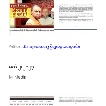
Written by
Ko Lay
in
ကမာၻ႔မြတ္စလင္ သတင္းမ်ား
မတ် ၂၊ ၂၀၂၃
M-Media