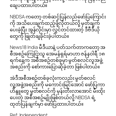
ချေပထားပါတယ်။
NBDSA ကတော့ တစ်ဆင့်ပြန်လည်ဖော်ပြကြောင်း
ကို အသိပေးချက်ထည့်ဖို့လိုတယ်လို့ မှတ်ချက်
ပေးခဲ့ပြီး အွန်လိုင်းမှာ လွှင်တင်ထားတဲ့ ဒီဗီဒီယို
တွေကို ဖြုတ်ချခိုင်းခဲ့ပါတယ်။
News18 India မီဒီယာနဲ့ ပတ်သက်တာကတော့ အ
စီအစဥ်ကြေငြာသူ အေမန်ရှရ်မာဟာ ဇန်န၀ါရီ ၁၈
ရက်နေ့က အစီအစဥ်တစ်ခုမှာ မွတ်စလင်လူအဖွဲ့
အစည်းကို စော်ကားပြောဆိုခဲ့တာ ဖြစ်ပါတယ်။
အဲဒီအစီအစဥ်တစ်ခုလုံးကလည်း မွတ်စလင်
လူ့အဖွဲ့အစည်းကို မကောင်းမြင်အောင် ဖော်ပြကာ
ဟိန္ဒူတွေ မွတ်စလင်ကို မုန်းတီးလာအောင် မီးထိုး
ပေးတဲ့ အစီအစဥ်မျိုးဖြစ်တယ်လို့ NBDSA ရဲ့
ထုတ်ပြန်ချက်မှာ ဖော်ပြထားပါတယ်။
Ref: Independent