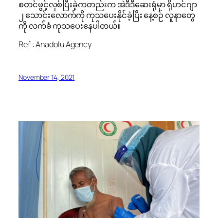
စတင်ဖွင့်လှစ်ပြီးခဲ့ကတည်းက အဲဒီဒီဆေးရုံမှာ ရိုဟင်ဂျာ
၂ သောင်းလောက်ကို ကုသပေးနိုင်ခဲ့ပြီး နေ့စဉ် လူနာတွေ
ကို လက်ခံ ကုသပေးနေပါတယ်။
Ref : Anadolu Agency
November 14, 2021