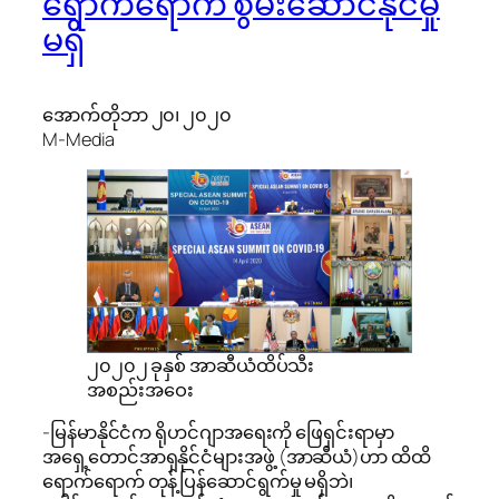
ရောက်ရောက် စွမ်းဆောင်နိုင်မှု
မရှိ
အောက်တိုဘာ ၂၀၊ ၂၀၂၀
M-Media
၂၀၂၀၂ ခုနှစ် အာဆီယံထိပ်သီး
အစည်းအဝေး
-မြန်မာနိုင်ငံက ရိုဟင်ဂျာအရေးကို ဖြေရှင်းရာမှာ
အရှေ့တောင်အာရှနိုင်ငံများအဖွဲ့ (အာဆီယံ)ဟာ ထိထိ
ရောက်ရောက် တုန့်ပြန်ဆောင်ရွက်မှု မရှိဘဲ၊