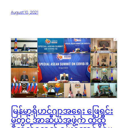
August 10, 2021
မြန်မာ့ရိုဟင်ဂျာအရေး ဖြေရှင်း
မှုတွင် အာဆီယံအဖွဲ့က ထိထိ