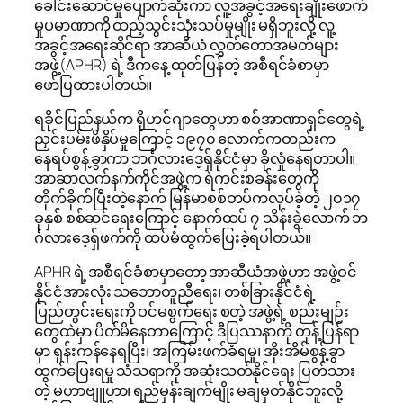
ခေါင်းဆောင်မှုပျောက်ဆုံးကာ လူ့အခွင့်အရေးချိုးဖောက်
မှုပမာဏာကို ထည့်သွင်းသုံးသပ်မှုမျိုး မရှိဘူးလို့ လူ့
အခွင့်အရေးဆိုင်ရာ အာဆီယံ လွှတ်တောအမတ်များ
အဖွဲ့(APHR) ရဲ့ ဒီကနေ့ ထုတ်ပြန်တဲ့ အစီရင်ခံစာမှာ
ဖော်ပြထားပါတယ်။
ရခိုင်ပြည်နယ်က ရိုဟင်ဂျာတွေဟာ စစ်အာဏာရှင်တွေရဲ့
ညှင်းပမ်းဖိနှိပ်မှုကြောင့် ၁၉၇၀ လောက်ကတည်းက
နေရပ်စွန့်ခွာကာ ဘင်္ဂလားဒေ့ရှ်နိုင်ငံမှာ ခိုလှုံနေရတာပါ။ ​
အာဆာလက်နက်ကိုင်အဖွဲ့က ရဲကင်းစခန်းတွေကို
တိုက်ခိုက်ပြီးတဲ့နောက် မြန်မာစစ်တပ်ကလုပ်ခဲ့တဲ့ ၂၀၁၇
ခုနှစ် စစ်ဆင်ရေးကြောင့် နောက်ထပ် ၇ သိန်းခွဲလောက် ဘ
င်္ဂလားဒေ့ရှ်ဖက်ကို ထပ်မံထွက်ပြေးခဲ့ရပါတယ်။
APHR ရဲ့ အစီရင်ခံစာမှာတော့ အာဆီယံအဖွဲ့ဟာ အဖွဲ့ဝင်
နိုင်ငံအားလုံး သဘောတူညီရေး၊ တစ်ခြားနိုင်ငံရဲ့
ပြည်တွင်းရေးကို ဝင်မစွက်ရေး စတဲ့ အဖွဲ့ရဲ့ စည်းမျဉ်း
တွေထဲမှာ ပိတ်မိနေတာကြောင့် ဒီပြဿနာကို တုန့်ပြန်ရာ
မှာ ရုန်းကန်နေရပြီး၊ အကြမ်းဖက်ခံရမှု၊ အိုးအိမ်စွန့်ခွာ
ထွက်ပြေးရမှု သံသရာကို အဆုံးသတ်နိုင်ရေး ပြတ်သား
တဲ့ မဟာဗျူဟာ၊ ရည်မှန်းချက်မျိုး မချမှတ်နိုင်ဘူးလို့