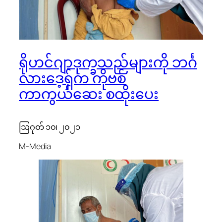
ရိုဟင်ဂျာဒုက္ခသည်များကို ဘင်္ဂ
လားဒေ့ရှ်က ကိုဗစ်
ကာကွယ်ဆေး စထိုးပေး
​ဩဂုတ် ၁၀၊ ၂၀၂၁
M-Media