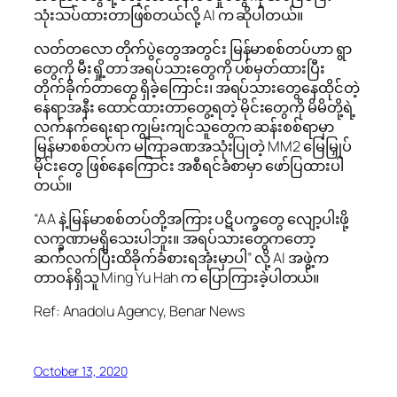
သုံးသပ်ထားတာဖြစ်တယ်လို့ AI က ဆိုပါတယ်။
လတ်တလော တိုက်ပွဲတွေအတွင်း မြန်မာစစ်တပ်ဟာ ရွာ
တွေကို မီးရှို့တာ အရပ်သားတွေကို ပစ်မှတ်ထားပြီး
တိုက်ခိုက်တာတွေ ရှိခဲ့ကြောင်း၊ အရပ်သားတွေနေထိုင်တဲ့
နေရာအနီး ထောင်ထားတာတွေ့ရတဲ့ မိုင်းတွေကို မိမိတို့ရဲ့
လက်နက်ရေးရာ ကျွမ်းကျင်သူတွေက ဆန်းစစ်ရာမှာ
မြန်မာစစ်တပ်က မကြာခဏအသုံးပြုတဲ့ MM2 မြေမြှုပ်
မိုင်းတွေ ဖြစ်နေကြောင်း အစီရင်ခံစာမှာ ဖော်ပြထားပါ
တယ်။
“AA နဲ့ မြန်မာစစ်တပ်တို့အကြား ပဋိပက္ခတွေ လျော့ပါးဖို့
လက္ခဏာမရှိသေးပါဘူး။ အရပ်သားတွေကတော့
ဆက်လက်ပြီးထိခိုက်ခံစားရအုံးမှာပါ” လို့ AI အဖွဲ့က
တာဝန်ရှိသူ Ming Yu Hah က ပြောကြားခဲ့ပါတယ်။
Ref: Anadolu Agency, Benar News
October 13, 2020