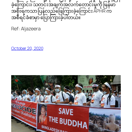
ခဲ့ကြောင်း၊ သတင်းအချက်အလက်တောင်းမှုကို မြန်မာ
အစိုးရကသာ ပြန်လည်ဖြေကြားခဲ့ကြောင်း APHR က
အစီရင်ခံစာမှာ ပြောကြားခဲ့ပါတယ်။
Ref: Aljazeera
October 20, 2020