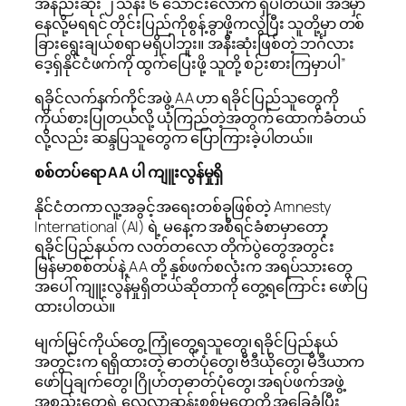
အနည်းဆုံး ၂ သိန်း ၆ သောင်းလောက် ရှိပါတယ်။ အဲဒီမှာ
နေလို့မရရင် တိုင်းပြည်ကိုစွန့်ခွာဖို့ကလွဲပြီး သူတို့မှာ တစ်
ခြားရွေးချယ်စရာ မရှိပါဘူး။ အနီးဆုံးဖြစ်တဲ့ ဘင်္ဂလား
ဒေ့ရှ်နိုင်ငံဖက်ကို ထွက်ပြေးဖို့ သူတို့ စဉ်းစားကြမှာပါ”
ရခိုင်လက်နက်ကိုင်အဖွဲ့ AA ဟာ ရခိုင်ပြည်သူတွေကို
ကိုယ်စားပြုတယ်လို့ ယုံကြည်တဲ့အတွက် ထောက်ခံတယ်
လို့လည်း ဆန္ဒပြသူတွေက ပြောကြားခဲ့ပါတယ်။
စစ်တပ်ရော AA ပါ ကျူးလွန်မှုရှိ
နိုင်ငံတကာ လူ့အခွင့်အရေးတစ်ခုဖြစ်တဲ့ Amnesty
International (AI) ရဲ့ မနေ့က အစီရင်ခံစာမှာတော့
ရခိုင်ပြည်နယ်က လတ်တလော တိုက်ပွဲတွေအတွင်း
မြန်မာစစ်တပ်နဲ့ AA တို့ နှစ်ဖက်စလုံးက အရပ်သားတွေ
အပေါ် ကျူးလွန်မှုရှိတယ်ဆိုတာကို တွေ့ရကြောင်း ဖော်ပြ
ထားပါတယ်။
​မျက်မြင်ကိုယ်တွေ့ ကြုံတွေ့ရသူတွေ၊ ရခိုင်ပြည်နယ်
အတွင်းက ရရှိထားတဲ့ ဓာတ်ပုံတွေ၊ ဗီဒီယိုတွေ၊ မီဒီယာက
ဖော်ပြချက်တွေ၊ ဂြိုဟ်တုဓာတ်ပုံတွေ၊ အရပ်ဖက်အဖွဲ့
အစည်းတွေရဲ့ လေ့လာဆန်းစစ်မှုတွေကို အခြေခံပြီး