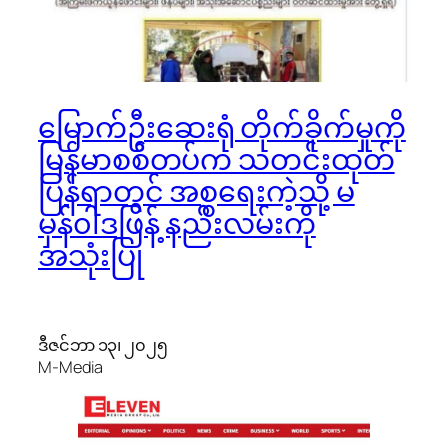
မြောက်ဦးဆေးရုံ တိုက်ခိုက်မှုကို
မြန်မာစစ်တပ်က သတင်းထုတ်
ပြန်ရာတွင် အစ္စရေးကဲ့သို့ မ
မှန်၀ါဒဖြန့် နည်းလမ်းကို
အသုံးပြု
ဒီဇင်ဘာ ၁၃၊ ၂၀၂၅
M-Media