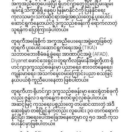
အကူအညီတွေပေးခဲ့ပြီး ရိုဟင်ဂျာတွေ ငြိမ်းငြိမ်းချမ်း
ချမ်းနဲ့ သိက္ခာရှိရှိ နေရပ် မြန်မာနိုင်ငံကို ပြန်နိုင်ရေး
ကုလသမဂ္ဂ၊ သက်ဆိုင်ရာအဖွဲ့အစည်းတွေနဲ့ ပူးပေါင်း
ဆောင်ရွက်နေတယ်လို့ ဒုက္ခသည်စခန်းကို ရောက်လာတဲ့
သူရန်က ပြောကြားခဲ့ပါတယ်။
တူရကီအခြေစိုက် အကူအညီပေးရေးအဖွဲ့တွေဖြစ်တဲ့
တူရကီ ပူးပေါင်းဆောင်ရွက်ရေးအဖွဲ့ (TIKA)၊
သဘာ၀ဘေးစီမံခန့်ခွဲရေး အာဏာပိုင်အဖွဲ့ (AFAD),
Diyanet ဖောင်ဒေးရှင်း၊ တူရကီလခြမ်းနီအဖွဲ့တို့ဟာ ရို
ဟင်ဂျာဒုက္ခသည်စခန်းမှာ ပညာရေး၊ စားဝတ်နေရေး၊
ကျန်းမာရေး၊ အသက်မွေးဝမ်းကြောင်းပညာ စသဖြင့်
နယ်ပယ်စုံ ကူညီပေးနေတာ ဖြစ်ပါတယ်။
တူရကီဟာ ရိုဟင်ဂျာ ဒုက္ခသည်စခန်းမှာ ဆေးရုံတစ်ခုကို
လည်း ဇွန်လ ၁ ရက်နေ့က စတင်ဖွင့်လှစ်ခဲ့ပါတယ်။
အဆင့်မြင့် ကုသရေးပစ္စည်းတွေ တပ်ဆင်ထားတဲ့ အဲဒီ
ဆေးရုံမှာ တစ်ပြိုင်နက်တည်း လူပေါင်း ၃၀ တက်ရောက်
နိုင်ပြီး၊ အရေးပေါ်အခြေအနေတွေမှာ လူ ၅၀ အထိ ကုသ
ပေးနိုင်မှာဖြစ်ပါတယ်။