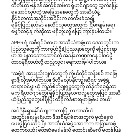
တီတီယာ ဗန် ဒန် အက်စ်ဆမ်က ရိုဟင်ဂျာတွေ ထွက်ပြေး
ရအောင်လုပ်တဲ့ အခြေအနေတွေကို အာဆီယံနဲ့
နိုင်ငံတကာအသိုင်းအဝိုင်းက လက်မခံသ၍
ရခိုင်ပြည်နယ်မှာ နေထိုင်သူတွေအတွက် ငြိမ်းချမ်းရေး
မျှော်လင့်ချက်ဆိုတာ မရှိဘူးလို့ ပြောကြားခဲ့ပါတယ်။
APHR ရဲ့ အစီရင်ခံစာမှာ အာဆီယံအဖွဲ့ဟာ ဒေသတွင်းက
ပြည်သူတွေကို ကာကွယ်ဖို့နဲ့ ပြဿနာတွေကို ဖြေရှင်းရာ
မှာ အပြုသဘောဆောင်တဲ့ အခန်းကဏ္ဍကနေ ပါဝင်ဖို့
တာဝန်ရှိတယ်လို့ ထည့်သွင်း ရေးသားခ့ဲပါတယ်။
“အဖွဲ့ရဲ့ အားနည်းချက်တွေကို ကိုယ်တိုင်ဆန်းစစ် အဖြေ
ရှာဖို့ လိုအပ်ပါတယ်။ ဒီလိုမလုပ်နိုင်ဘူးဆိုရင် အဖွဲ့ရဲ့
တရားဝင်မှု၊ ယုံကြည်စိတ်ချရမှုတွေကို ထိခိုက်စေရုံသာ
မက ရိုဟင်ဂျာတွေ၊ ရခိုင်ပြည်နယ်ကလူတွေအပြင် အာဆီ
ယံပြည်သူတွေပါ ပိုပြီး ထိခိုက်ခံစားရမှာဖြစ်ပါတယ်”
အင်ဒိုနီးရှားနိုင်ငံ ဂျကာတာမြို့က အာဆီယံ
အတွင်းရေးမှူးရုံးဟာ ဒီအစီရင်ခံစာအတွက် မှတ်ချက်
ပေးဖို့ငြင်းဆိုခဲ့ပြီး အာဆီယံအဖွဲ့အောက်က အခြားအဖွဲ့
တွေကလည်း တွေ့ဆုံမေးမြန်းဖို့ တောင်းဆိုမှုကို မတုန့်ပြန်