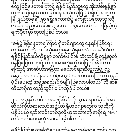
တွေ ဖြစ်​နေတာကြောင့် ရခိုင်ပြည်သူတွေ အိုးအိမ်စွန့်ခွာ
ထွက်ပြေးရမှု ဆက်ဖြစ်နေသလို၊ လုံခြုံမှုမရှိတဲ့အတွက်
မြို့နယ်တစ်ချို့မှာ ရွေးကောက်ပွဲ မကျင်းပတော့ဘူးလို့
လည်း ပြည်ထောင်စုရွေးကောက်ပွဲကော်မရှင်က ပြီးခဲ့တဲ့
ရက်ပိုင်းမှာ ထုတ်ပြန်ပါတယ်။
“စစ်ပွဲဖြစ်နေတာကြောင့် ရိုဟင်ဂျာတွေ နေရပ်ပြန်ရေး
ကျွန်တော်တို့ ဘယ်လိုဆွေးနွေးလို့ရမှာလဲ။ အာဆီယံဟာ
ရခိုင်ပြည်နယ်ကိစ္စမှာ ဘက်ပေါင်းစုံ သုံးသပ်ဖို့ တွန့်ဆုတ်
နေပြီး ပြဿနာရဲ့ ကဏ္ဍအားလုံးကို မဖြေရှင်းနိုင်တာ
ကြောင့် အာဆီယံအဖွဲ့ဟာ မယောင်ရာဆီလူးအဖွဲ့၊ လူ့
အခွင့်အရေးချိုးဖောက်မှုတွေမှာ တက်တက်ကြွကြွ ကူညီ
ပံ့ပိုးပေးတဲ့ အဖွဲ့အစည်းပုံစံမျိုး ဖြစ်လာပါတယ်” လို့ ဆန်
တီယာဂိုက ထည့်သွင်း ပြောဆိုခဲ့ပါတယ်။
၂၀၁၉ ခုနှစ် ဘင်္ဂလားဒေ့ရှ်နိုင်ငံကို သွားရောက်ခဲ့တဲ့ အာ
ဆီယံကိုယ်စားလှယ်အဖွဲ့ဟာ ရိုဟင်ဂျာတွေက သူတို့ကို
ဖိနှိပ်မယ့် နည်းလမ်းတစ်ခုလို့ ယူဆထားတဲ့ အစိုးရဲ့ NVC
ကဒ်ထုတ်ပေးမှုကို အားပေးခဲ့ပါတယ်။
ရခိုင်ပြည်နယ်အကြံပေးကော်မရှင် အဖွဲ့ဝင်ဟောင်း လာ