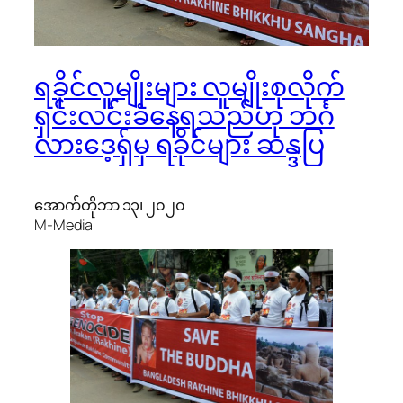
ရခိုင်လူမျိုးများ လူမျိုးစုလိုက်
ရှင်းလင်းခံနေရသည်ဟု ဘင်္ဂ
လားဒေ့ရှ်မှ ရခိုင်များ ဆန္ဒပြ
အောက်တိုဘာ ၁၃၊ ၂၀၂၀
M-Media