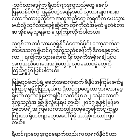
-ဘင်္ဂလားဒေ့ရှ်က ရိုဟင်ဂျာဒုက္ခသည်တွေ နေရပ်
မြန်မာနိုင်ငံကို ပြန်နိုင်တဲ့အချိန်အထိ လူသားချင်း စာနာ
ထောက်ထားမှုဆိုင်ရာ အကူအညီတွေ တူရကီက ပေးသွား
မယ်လို့ ဘင်္ဂလားဒေ့ရှ်ဆိုင်ရာ တူရကီသံအမတ် မွတ်စ်တာ
ဖာ အိုစမန် သူရန်က ပြောကြားလိုက်ပါတယ်။
သူရန်ဟာ ဘင်္ဂလားဒေ့ရှ်နိုင်ငံတောင်ပိုင်း ကော့ဆက်ဘ
ဇားဒေသက ရိုဟင်ဂျာဒုက္ခသည်စခန်းကို ဒီကနေ့စတင်
ကာ ၂ ရက်ကြာ သွားရောက်ပြီး တူရကီအစိုးရနဲ့ ပြင်ပ
အကူအညီပေးရေးအဖွဲ့တွေရဲ့ လုပ်ဆောင်မှုတွေကို
ကြည့်ရှုမှာ ဖြစ်ပါတယ်။
မြန်မာ့စစ်တပ်ရဲ့ ခေတ်အဆက်ဆက် ဖိနှိပ်အကြမ်းဖက်မှု
ကြောင့် ရခိုင်ပြည်နယ်က ရိုဟင်ဂျာတွေဟာ ဘင်္ဂလားဒေ့
ရှ်ဖက် ထွက်ပြေးလာရပြီး လက်ရှိမှာ ၁.၂ သန်းလောက်
ဒုက္ခသည်အဖြစ် ခိုလှုံနေရပါတယ်။ ၂၀၁၇ ခုနှစ် မြန်မာ
စစ်တပ်ရဲ့ အကြမ်းဖက်သတ်ဖြတ်မှုတွေကြောင့် ကမ္ဘာ
ကြီးဟာ ရိုဟင်ဂျာတွေအပေါ် ပိုမို အာရုံစိုက်လာကြပါ
တယ်။
ရိုဟင်ဂျာတွေ ဒုက္ခစရောက်တည်းက တူရကီနိုင်ငံဟာ