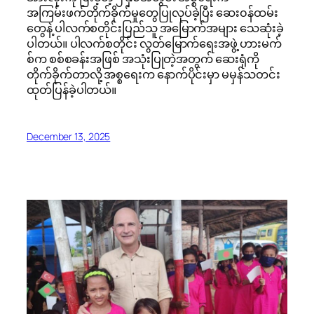
အကြမ်းဖက်တိုက်ခိုက်မှုတွေပြုလုပ်ခဲ့ပြီး ဆေး၀န်ထမ်း
တွေနဲ့ ပါလက်စတိုင်းပြည်သူ အမြောက်အများ သေဆုံးခဲ့
ပါတယ်။ ပါလက်စတိုင်း လွတ်မြောက်ရေးအဖွဲ့ ဟားမက်
စ်က စစ်စခန်းအဖြစ် အသုံးပြုတဲ့အတွက် ဆေးရုံကို
တိုက်ခိုက်တာလို့ အစ္စရေးက နောက်ပိုင်းမှာ မမှန်သတင်း
ထုတ်ပြန်ခဲ့ပါတယ်။
December 13, 2025