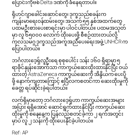
ပြောင်းကိုဗစ် Delta ဒဏ်ကို ခံနေရတာပါ။
ရိုဟင်ဂျာခေါင်းဆောင်တွေ၊ ဒုက္ခသည်စခန်းက
ကျန်းမာရေးဝန်ထမ်းတွေ၊ အသက် ၅၅ နှစ်အထက်တွေ
ပထမဦးစားပေးစာရင်းမှာ ပါဝင်ပါတယ်။ ပထမအသုတ်
မှာ လူ ၆၅၀၀၀ လောက် ထိုးပေးဖို့ စီစဉ်ထားတယ်လို့
ကုလသမဂ္ဂ ဒုက္ခသည်အကူအညီပေးရေးအဖွဲ့ UNHCR က
ပြောပါတယ်။
ဘင်္ဂလားဒေ့ရှ်လူဦးရေ စုစုပေါင်း သန်း ၁၆၀ ရှိရာမှာ ၅
ရာခိုင်နှုန်းအောက်သာ ကာကွယ်ဆေးထိုးထားနိုင်ပြီး ဝယ်
ထားတဲ့ AstraZeneca ကာကွယ်ဆေးကို အိန္ဒိယက ပေးပို့
ဖို့ နောက်ကျတာကြောင့် ဧပြီလကစတင်ကာ ဆေးထိုးမှုကို
ခေတ္တ ရပ်ဆိုင်းခဲ့ရပါတယ်။
လက်ရှိမှာတော့ ဘင်္ဂလားဒေ့ရှ်ဟာ ကာကွယ်ဆေးအများ
အပြား ရရှိအောင် ဆောင်ရွက်ထားနိုင်ပြီး ကာကွယ်ဆေး
ထိုးမှုကို စနေနေ့က ပြန်လည်စတင်ခဲ့ကာ ၂ ရက်အတွင်း
မှာပဲ လူ ၂ သန်းကို ထိုးပေးနိုင်ခဲ့ပါတယ်။
Ref: AP