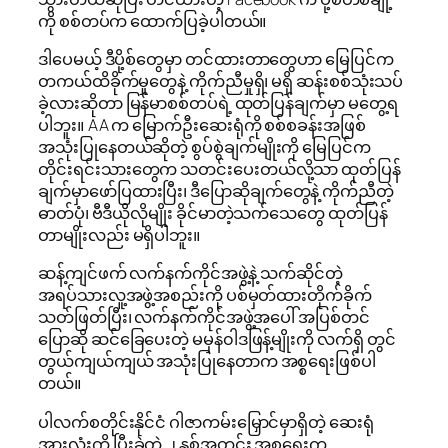
ကို စစ်တပ်က ထောက်ပြခဲ့ပါတယ်။
ဒါပေမယ့် ဒီပို့စ်တွေမှာ တင်ထားတာတွေဟာ မြေပြင်က
တကယ်ထိခိုက်မှုတွေနဲ့ ကိုက်ညီမှုရှိ၊ မရှိ ဆန်းစစ်သုံးသပ်
ခဲ့လားဆိုတာ မြန်မာစစ်တပ်ရဲ့ ထုတ်ပြန်ချက်မှာ မတွေ့ရ
ပါဘူး။ AA က မြောက်ဦးဆေးရုံကို စစ်စခန်းအဖြစ်
အသုံးပြုနေတယ်ဆိုတဲ့ စွပ်စွဲချက်မျိုးကို မြေပြင်က
တိုင်းရင်းသားတွေက သတင်းပေးတယ်လို့သာ ထုတ်ပြန်
ချက်မှာဖော်ပြထားပြီး၊ ဒီပြောဆိုချက်တွေနဲ့ ကိုက်ညီတဲ့
ဓာတ်ပုံ၊ ဗီဒီယိုလိုမျိုး ခိုင်မာတဲ့သက်သေတွေ ထုတ်ပြန်
တာမျိုးလည်း မရှိပါဘူး။
ဆန့်ကျင်ဖက် လက်နက်ကိုင်အဖွဲ့နဲ့ သက်ဆိုင်တဲ့
အရပ်သားလူ့အဖွဲ့အစည်းကို ပစ်မှတ်ထားတိုက်ခိုက်
သတ်ဖြတ်ပြီး၊ လက်နက်ကိုင်အဖွဲ့အပေါ် အပြစ်တင်
ပြောဆို ဆင်ခြေပေးတဲ့ မမှန်၀ါဒဖြန့်မျိုးကို လက်ရှိ တွင်
တွယ်ကျယ်ကျယ် အသုံးပြုနေတာက အစ္စရေးဖြစ်ပါ
တယ်။
ပါလက်စတိုင်းနိုင်ငံ ဂါဇာကမ်းမြှောင်မှာရှိတဲ့ ဆေးရုံ
အားလုံးကို ပြီးခဲ့တဲ့ ၂ နှစ်အတွင်း အစ္စရေးက