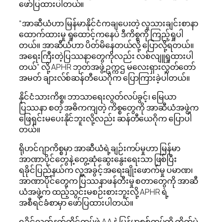
ဖော်ပြထားပါတယ်။
“အာဆီယံဟာ မြန်မာနိုင်ငံကချပေးတဲ့ လူသားချင်းစာနာ
ထောက်ထားမှု ရှုထောင့်ကနေပဲ ဒီကိစ္စကို ကြည့်ရှုပါ
တယ်။ အာဆီယံဟာ ပိတ်မိနေတယ်လို့ ပြောလို့ရတယ်။
အရေးကြီးတဲ့ပြဿနာတွေကိုလည်း လစ်လျူရှုထားပါ
တယ်” လို့ APHR ဘုတ်အဖွဲ့ ဥက္ကဌ မလေးရှားလွှတ်တော်
အမတ် ချားလ်စ်ဆန်တီယေဂိုက ပြောကြားခဲ့ပါတယ်။
နိုင်ငံသားကိစ္စ၊ ဘာသာရေးလွတ်လပ်ခွင့်၊ မြေယာ
ပြဿနာ စတဲ့ အဓိကကျတဲ့ ကိစ္စတွေကို အာဆီယံအဖွဲ့က
ဖြေရှင်းမပေးနိုင်ဘူးလို့လည်း ဆန်တီယေဂိုက ပြောပါ
တယ်။
ရိုဟင်ဂျာကိစ္စမှာ အာဆီယံရဲ့ချဉ်းကပ်မှုဟာ မြန်မာ
အာဏာပိုင်တွေနဲ့ တွေ့ဆုံဆွေးနွေးရေးသာ ဖြစ်ပြီး
ရခိုင်ပြည်နယ်က လူ့အခွင့်အရေးချိုးဖောက်မှု ပမာဏ၊
အာဏာပိုင်တွေက ပြဿနာဖန်တီးမှု စတာတွေကို အာဆီ
ယံအဖွဲ့က ထည့်သွင်းမစဉ်းစားဘူးလို့ APHR ရဲ့
အစီရင်ခံစာမှာ ဖော်ပြထားပါတယ်။
ရခိုင်လက်နက်ကိုင်တပ်ဖွဲ့ AA နဲ့ မြန်မာစစ်တပ်တို့ တိုက်ပွဲ