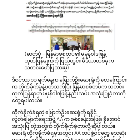
(ဓာတ်ပုံ – မြန်မာစစ်တပ်၏ မမှန်၀ါဒဖြန့်
ထုတ်ပြန်ချက်ကို ပြည်တွင်း မီဒီယာတစ်ခုက
သတင်းဖော်ပြထားမှု)
ဒီဇင်ဘာ ၁၀ ရက်နေ့က မြောက်ဦးဆေးရုံကို လေကြောင်း
က တိုက်ခိုက်မှုနဲ့ပတ်သက်ပြီး မြန်မာစစ်တပ်က သတင်း
ထုတ်ပြန်ရာမှာ မမှန်၀ါဒဖြန့် နည်းလမ်း အသုံးပြုခဲ့တာကို
တွေ့ရပါတယ်။
တိုက်ခိုက်ခံရတဲ့ မြောက်ဦးဆေးရုံကို ရခိုင်
လွတ်မြောက်ရေးအဖွဲ့ AA က စစ်စခန်းအဖြစ် ခိုအောင်
အသုံးပြုတဲ့အတွက် တိုက်ခိုက်ခဲ့တာလို့ ဆိုပါတယ်။
ဆေးရုံ တိုက်ခိုက်ခံရမှုအတွင်း AA တပ်ဖွဲ့၀င်တွေ သေဆုံး
သွားတယ်ဆိုပြီး တင်ထားတဲ့ Facebook က ပို့စ်တစ်ချို့