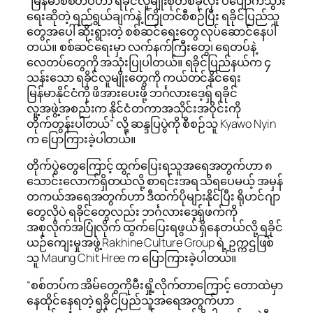
“မြန်မာစစ်တပ်ဟာ ရခိုင်လူမျိုးစုတစ်ခုလုံး ပပျောက်သွား
ရေးဆိုတဲ့ ရည်ရွယ်ချက်နဲ့ ကြိုတင်စီစဉ်ပြီး ရခိုင်ပြည်သူ
တွေအပေါ် ဆိုးရွားတဲ့ စစ်ဆင်ရေးတွေ လုပ်ဆောင်နေပါ
တယ်။ စစ်ဆင်ရေးမှာ လက်နက်ကြီးတွေ၊ ရေတပ်နဲ့
လေတပ်တွေကို အသုံးပြုပါတယ်။ ရခိုင်ပြည်နယ်က ၄
သန်းသော ရခိုင်လူမျိုးတွေကို ကယ်တင်နိုင်ရေး
မြန်မာနိုင်ငံကို ဖိအားပေးဖို့ ဘင်္ဂလားဒေ့ရှ် ရခိုင်
လူ့အဖွဲ့အစည်းက နိုင်ငံတကာအသိုင်းအဝိုင်းကို
တိုက်တွန်းပါတယ်” လို့ ဆန္ဒပြပွဲကို စီစဉ်သူ Kyawo Nyin
က ပြောကြားခဲ့ပါတယ်။
တိုက်ပွဲတွေကြောင့် ထွက်ပြေးရသူအရေအတွက်ဟာ ၈
သောင်းလောက်ရှိတယ်လို့ စာရင်းအရ သိရပေမယ့် အမှန်
တကယ်အရေအတွက်ဟာ ဒီထက်ပိုများနိုင်ပြီး ရိုဟင်ဂျာ
တွေလိုပဲ ရခိုင်တွေလည်း ဘင်္ဂလားဒေ့ရှ်ဖက်ကို
အစုလိုက်အပြုံလိုက် ထွက်ပြေးရဖွယ် ရှိနေတယ်လို့ ရခိုင်
ယဉ်ကျေးမှုအဖွဲ့ Rakhine Culture Group ရဲ့ ဥက္ကဌဖြစ်
သူ Maung Chit Hree က ပြောကြားခဲ့ပါတယ်။
“စစ်တပ်က အိမ်တွေကိုမီးရှို့လိုက်တာကြောင့် တောထဲမှာ
နေထိုင်နေရတဲ့ ရခိုင်ပြည်သူအရေအတွက်ဟာ