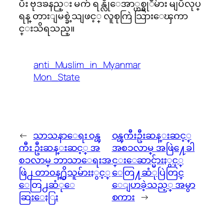
ပီး ဗုဒၶနည္း မက် ရန္လိုေအာ္ဟစ္မွုဳမ်ား မျပဳလုပ္
ရန္ တားျမစ္ခဲ့သျဖင့္ လူစုကြဲ သြားေၾကာ
င္းသိရသည္။
anti_Muslim_in_Myanmar
Mon_State
←
သာသနာေရး ဝန္ၾ
ဝန္ၾကီးဦးဆန္းဆင့္
ကီး ဦးဆန္းဆင့္ အ
အစၥလာမ္ အဖြဲ႔ေခါ
စၥလာမ္ ဘာသာေရးအ
င္းေဆာင္မ်ားႏွင့္
ဖြဲ႕ တာဝန္႐ွိသူမ်ားႏွင့္
ေတြ႔ဆံုပြဲတြင္
ေတြ႕ဆံုေ
ေျပာခဲ့သည့္ အမွာ
ဆြးေႏြး
စကား
→