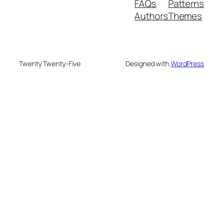
FAQs
Patterns
Authors
Themes
Twenty Twenty-Five
Designed with
WordPress