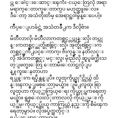
ပ္က ေခါင္းေဆာင္းၾကီး-ငယ္ေတြလို အရာ
မရာက္ေတာက္ေတာက္ပပ မဟုတ္ဘူးေလ။
ဒီေတာ့ အသံတိုးတိမ္ အေရာင္အဝါမွိန္ေပေပါ့။
က်ဳပ္ေျပာခ်င္တဲ့ အသံတခ်ိဳ႕က ဒီလိုဗ်ာ။
မိတီၳလာလို၊ မိတီၳလာကတစ္ဆင့္တပ္ကုန္းလို၊ တပ္ကု
န္းကတစ္ဆင့္အုတ္ဖိုစစ္ကြင္းလို၊ အုတ္ဖိုစစ္ကြင္းက
တစ္ဆင့္ၾကိဳ႕ပင္ေကာက္၊ ဇီးကုန္း၊ နတၱလင္း
လို အဲဒီကတစ္ဆင့္ မင္းလွ၊ မိုးညိဳလို ဆူပူဖ်က္ဆီးသ
တ္ျဖတ္မႈေတြ ေတာမီးေလာင္သလိုျပ
န္႔ကူးေနတာဟာ
ရပ္တန္းက ရပ္ခ်ိန္တန္ျပီ။ လူထုကိုယ္တုိင္ကိုယ္က် ထိ
န္းၾကပ္မွျဖစ္ေတာ့မယ္ဗ်ာ။ ျမိဳ႕လူထု၊ ရြာ
လူထုဟာ ကိုယ့္ကာကြယ္ေရး ကိုယ္လုပ္ၾကရေတာ့
မယ္ဗ်ာ။ ရွစ္ေလးလံုးကာလလို ကိုယ့္လမ္း၊ ကို
ယ့္အိမ္၊ ကိုယ့္ရပ္ကိုယ္ ကာကြယ္တဲ့နည္းကို စီမံၾက
ရေတာ့မွာပဲ။ လိုအပ္ခ်က္အတိုင္း
ရုပ္လံုးေဖာ္ရေတာ့မွာပဲ။