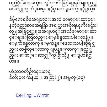
ပည့္စံုေသးဘူး။ လူသားအခြင့္အေရး အျပည့္အ
ဝေဖာ္ထုတ္ ထံုမႊမ္းႏိုင္မွ ထေျမာက္ႏိုင္တယ္။
ဒီမိုကေရစီအေျပာင္းအလဲ ေဖာ္ေဆာင္ေ
နတဲ့စစ္အာဏာအေရခြာ အရပ္သားအစိုးရၾကီးခင္ဗ်ား၊
လူ႔အခြင့္အေရးအေျပာင္းအလဲေဖာ္ေဆာ
င္ေရးေတြလည္း ေမ့ခ်န္မထားပါေလနဲ႔။
ေမ့က်န္သေလာက္ ေမ့က်န္ေနေသးသပါ့ဆိုရင္လ
ည္း တစ္ဆိတ္ေလာက္ ျပန္ေကာက္ျဖည့္ဆ
ည္း ေဖာ္ေဆာင္လုိက္ပါဦးလို႔ ေျပာခ်င္သ
ဗ်ာ။ ။
ဟံသာဝတီဦးဝင္းတင္
ဒီလိႈင္း ဂ်ာနယ္။။ အတြဲ(၂)၊ အမွတ္(၁၃)
DeHling
UWintin