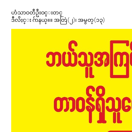
ဟံသာဝတီဦးဝင္းတင္
ဒီလိႈင္း ဂ်ာနယ္။။ အတြဲ(၂)၊ အမွတ္(၁၃)