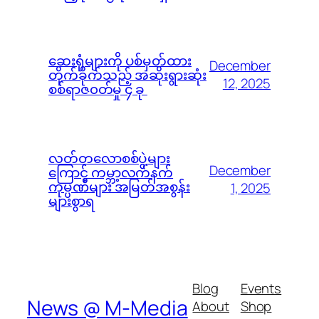
ဆေးရုံများကို ပစ်မှတ်ထား
December
တိုက်ခိုက်သည့် အဆိုးရွားဆုံး
12, 2025
စစ်ရာဇ၀တ်မှု ၄ ခု
လတ်တလောစစ်ပွဲများ
December
ကြောင့် ကမ္ဘာ့လက်နက်
ကုမ္ပဏီများ အမြတ်အစွန်း
1, 2025
များစွာရ
Blog
Events
News @ M-Media
About
Shop