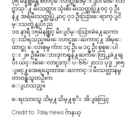
၃၅ မိနစ္အခ်ိန္က စတင္ေလာင္ကၽႊမ္းျပီး မီးေလာ
င္ရာသုိ႔ မီးသတ္ကား သုံးစီး မီးသတ္တပ္ဖြဲ႔၀င္ ၇ ဦး
နဲ႔ အရံမီးသတ္တပ္ဖြဲ႕၀င္ ၇၁ ဦးသြားေရာက္ျငိ
မ္းသတ္ခဲ႔ျပီး ည
၁၀ နာရီ ၁၅မိနစ္တြင္ မီးျငိမ္းသြားခဲ႔ေႀကာ
င္းသိရသည္။မီးေလာင္မႈေႀကာင္႔ အိမ္ေ
ထာင္စု ေလးစုမွ က်ား ၁၄ ဦး မ ၁၄ ဦး စုစုေပါ
င္း ၂၈ ဦးမီးေဘးဒုကၡနဲ႔ႀကဳံေတြ႕ခဲ႔ရျ
ပီး ယင္းမီးေလာင္မႈကုိ ပ-၆၆/၂၀၁၁ ပုဒ္မ ၂၈၅
ျဖင္႔အေရးယူထားေႀကာင္း မီးသတ္ဌာနမွ
တာ၀န္ရွိသူတဦးက
ေျပာသည္။
ေရးသားသူ သိမ္႔သိမ္႔စုိး အိျဖဴလြင္
Credit to 7day news ဂ်ာနယ္