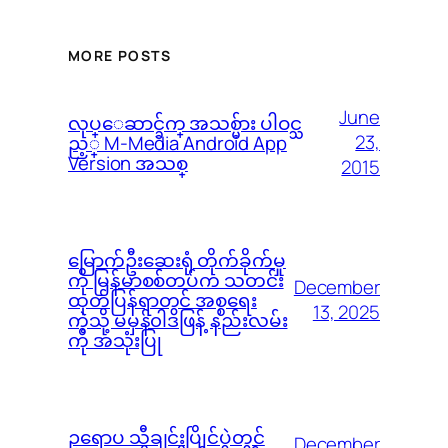
MORE POSTS
June
လုပ္ေဆာင္ခ်က္ အသစ္မ်ား ပါဝင္သ
23,
ည့္ M-Media Android App
Version အသစ္
2015
မြောက်ဦးဆေးရုံ တိုက်ခိုက်မှု
ကို မြန်မာစစ်တပ်က သတင်း
December
ထုတ်ပြန်ရာတွင် အစ္စရေး
13, 2025
ကဲ့သို့ မမှန်၀ါဒဖြန့် နည်းလမ်း
ကို အသုံးပြု
ဥရောပ သီချင်းပြိုင်ပွဲတွင်
December