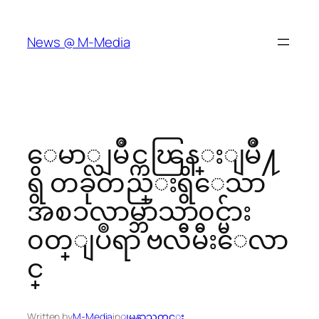
Skip
to
News @ M-Media
content
ေမာ္လျမဳိင္ကၽြန္းျမဳိ႔
ရွိ တခုတည္းရွိေသာ
အစၥလာမ္ဘာသာ၀င္မ်ား
၀တ္ျပဳရာ ဗလီမီးေလာ
င္
Written by
M-Media
in
ျမန္မာသတင္း