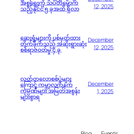
အစ္စရေးကို သပိတ်မှောက်
12, 2025
သည့်နိုင်ငံ ၅ ခုအထိ ရှိလာ
ဆေးရုံများကို ပစ်မှတ်ထား
December
တိုက်ခိုက်သည့် အဆိုးရွားဆုံး
12, 2025
စစ်ရာဇ၀တ်မှု ၄ ခု
လတ်တလောစစ်ပွဲများ
December
ကြောင့် ကမ္ဘာ့လက်နက်
ကုမ္ပဏီများ အမြတ်အစွန်း
1, 2025
များစွာရ
Blog
Events