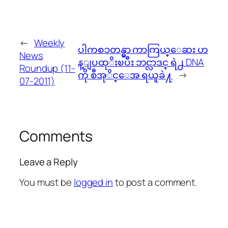
←
Weekly
ပါကစၥတန္မွာ ကာကြယ္ေဆး ဟ
News
န္ျပထုိးၿပီး ဘင္လာဒင္ ရဲ႕ DNA
Roundup (11-
ကို စီအုိင္ေအ ရယူခဲ႔
→
07-2011)
Comments
Leave a Reply
You must be
logged in
to post a comment.