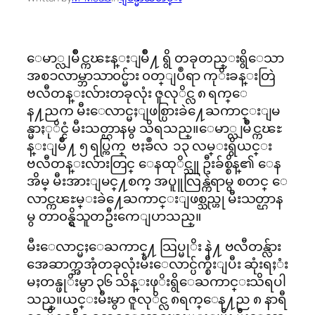
ေမာ္လျမဳိင္ကၽႊန္းျမဳိ႔ ရွိ တခုတည္းရွိေသာ
အစၥလာမ္ဘာသာ၀င္မ်ား ၀တ္ျပဳရာ ကုိးခန္းတြဲ
ဗလီတန္းလ်ားတခုလုံး ဇူလုိင္လ ၈ ရက္ေ
န႔ညက မီးေလာင္မႈျဖစ္ပြားခဲ႔ေႀကာင္းျမ
န္မာႏုိင္ငံ မီးသတ္ဌာနမွ သိရသည္။ေမာ္လျမဳိင္ကၽႊ
န္းျမဳိ႔ ၅ ရပ္ကြက္ ဗႏၶဳလ ၁၃ လမ္းရွိယင္း
ဗလီတန္းလ်ားတြင္ ေနထုိင္သူ ဦးခ်စ္စိန္၏ ေန
အိမ္ မီးအားျမင္႔စက္ အပူူလြန္ကဲရာမွ စတင္ ေ
လာင္ကၽႊမ္းခဲ႔ေႀကာင္းျဖစ္သည္ဟု မီးသတ္ဌာန
မွ တာ၀န္ရွိသူတဦးကေျပာသည္။
မီးေလာင္မႈေႀကာင္႔ သြပ္မုိး နဲ႔ ဗလီတန္လ်ား
အေဆာက္အအုံတခုလုံးမီးေလာင္ပ်က္စီးျပီး ဆုံးရႈံး
မႈတန္ဖုိးမွာ ၃၆ သိန္းဖုိးရွိေႀကာင္းသိရပါ
သည္။ယင္းမီးမွာ ဇူလုိင္လ ၈ရက္ေန႔ည ၈ နာရီ