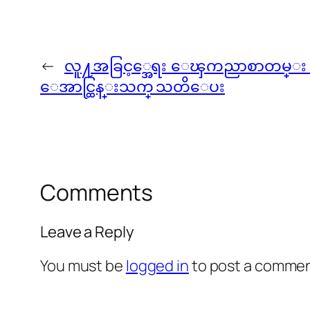
←
လူ႔အခြင့္အေရး ေၾကညာစာတမ္း ျ
ေအာင္ထြန္းသက္ သတိေပး
Comments
Leave a Reply
You must be
logged in
to post a commen