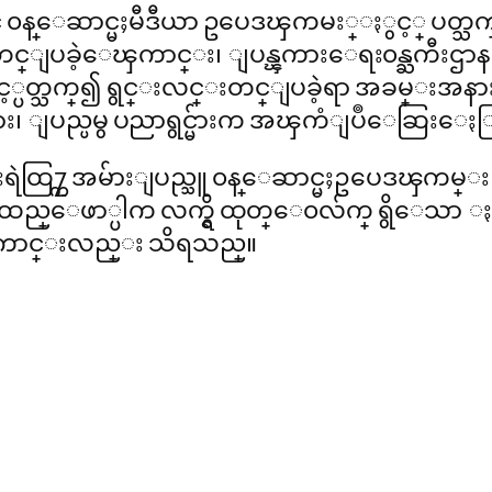
ုင္ ၀န္ေဆာင္မႈမီဒီယာ ဥပေဒၾကမး္ႏွင့္ ပတ္သက
တင္ျပခဲ့ေၾကာင္း၊ ျပန္ၾကားေရး၀န္ႀကီးဌာန ဒုတ
င့္ပတ္သက္၍ ရွင္းလင္းတင္ျပခဲ့ရာ အခမ္းအ
ၢိဳလ္မ်ား၊ ျပည္ပမွ ပညာရွင္မ်ားက အၾကံျပဳေဆ
ဦးရဲထြ႗္က အမ်ားျပည္သူ ၀န္ေဆာင္မႈဥပေဒၾကမ္
ည္ေဖာ္ပါက လက္ရွိ ထုတ္ေ၀လ်က္ ရွိေသာ ႏိုင္င
ေၾကာင္းလည္း သိရသည္။