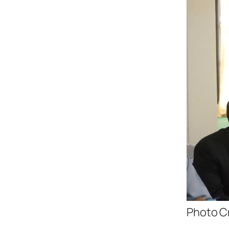
Photo C