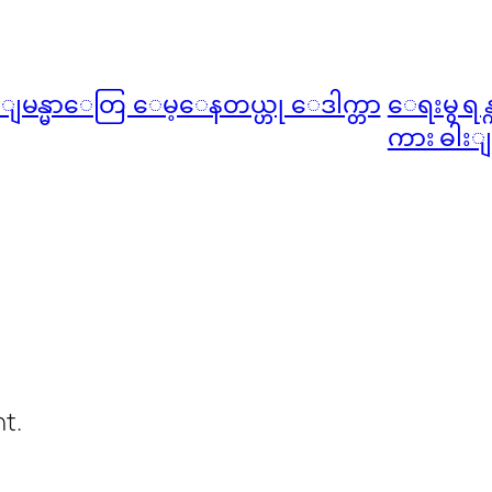
မန္မာေတြ ေမ့ေနတယ္ဟု ေဒါက္တာ
ေရးမွ ရန
ကား ဓါးျမ
t.