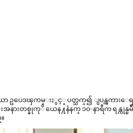
မႈမီဒီယာ ဥပေဒၾကမ္းႏွင့္ ပတ္သက္၍ ျပန္ၾကားေရ
းတစ္ခုကုိ ယေန႔နံနက္ ၁၀-နာရီက ရန္ကုန္ၿမိဳ
္။