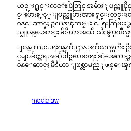
ယင္း႐ွင္းလင္းပြဲတြင္ အမ်ားျပည္သူပိ
င္းမ်ားႏွင့္ ျပည္သူမ်ားအား ရွင္းလင္း
၀န္ေဆာင္မႈ ဥပေဒၾကမ္း ေရးဆြဲမႈႏွ
ည္သူ၀န္ေဆာင္မႈ မီဒီယာ အသီးသီးမွ ပုဂ
ျပန္ၾကားေရး၀န္ႀကီးဌာန ဒုတိယ၀န္ႀကီး 
င္ျပခ်က္အရ အဆိုပါဥပေဒေရးဆြဲအေကာင္အထ
၀န္ေဆာင္မႈ မီဒီယာ ျဖစ္လာမည္ျဖစ္
medialaw