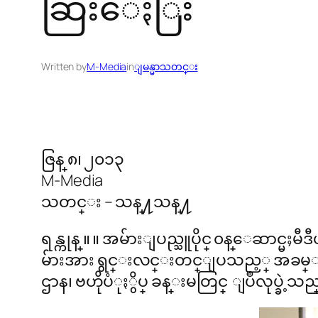
ဆြးေႏြး
Written by
M-Media
in
ျမန္မာသတင္း
ဇြန္ ၈၊ ၂၀၁၃
M-Media
သတင္း – သန္႔သန္႔
ရန္ကုန္ ။ ။ အမ်ားျပည္သူပိုင္ ၀န္ေဆာင္
မ်ားအား ရွင္းလင္းတင္ျပသည့္ အခမ္းအနာ
ဌာန၊ ဗဟိုပံုႏွိပ္ ခန္းမတြင္ ျပဳလုပ္ခဲ့သည