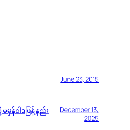
June 23, 2015
December 13,
မမှန်၀ါဒဖြန့် နည်း
2025