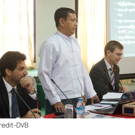
redit-DVB