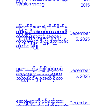
Version အသစ္
2015
မြောက်ဦးဆေးရုံ တိုက်ခိုက်မှု
ကို မြန်မာစစ်တပ်က သတင်း
December
ထုတ်ပြန်ရာတွင် အစ္စရေး
13, 2025
ကဲ့သို့ မမှန်၀ါဒဖြန့် နည်းလမ်း
ကို အသုံးပြု
ဥရောပ သီချင်းပြိုင်ပွဲတွင်
December
အစ္စရေးကို သပိတ်မှောက်
12, 2025
သည့်နိုင်ငံ ၅ ခုအထိ ရှိလာ
ဆေးရုံများကို ပစ်မှတ်ထား
December
တိုက်ခိုက်သည့် အဆိုးရွားဆုံး