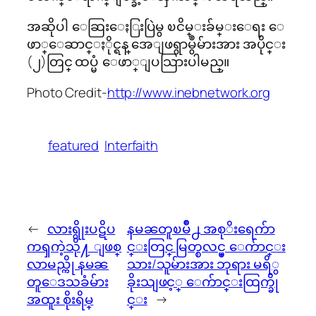
အဆိုပါ ေဆြးေႏြးပြဲမွ ၿငိမ္းခ်မ္းေရး ေ
ဖာ္ေဆာင္ႏိုင္ရန္ အေျဖရွာမွဳမ်ားအား အပိုင္း
(၂)တြင္ ထပ္မံ ေဖာ္ျပသြားပါမည္။
Photo Credit-
http://www.inebnetwork.org
featured
Interfaith
←
လားရွိုးပဋိပ
နမၼတူၿမိဳ႕ အစုိးရေက်ာ
ကၡကဲ့သို႔ ျဖစ္
င္းတြင္ မြတ္စလင္မ္ ေက်ာင္း
လာမည္ကို နမၼ
သား/သူမ်ားအား ဘုရား မရိွ
တူေဒသခံမ်ား
ခိုးသျဖင့္ ေက်ာင္းထြက္ခို
အထူး စိုးရိမ္
င္း
→