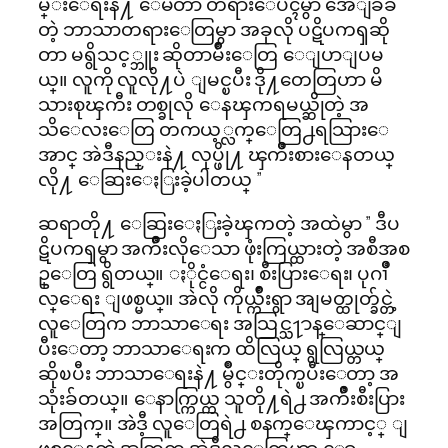
မ္းေရးနဲ႔ ေမတၱာ တရားေပၚမွာ အေျခခံ
တဲ့ ဘာသာတရားေတြမွာ အခုလို ပဋိပကၡဆို
တာ မရွိသင့္ဘူး ဆိုတာမ်ဳိးေတြ ေျပာျပမ
ယ္။ လူကို လူလို႔ပဲ ျမင္ၿပီး ဒို႔တေတြဟာ မိ
သားစုၾကီး တစ္ခုလို ေနၾကရမယ္ဆိုတဲ့ အ
သိေလးေတြ တကယ့္လက္ေတြ႕ရသြားေ
အာင္ အဲဒီနည္းနဲ႔ လုပ္ဖို႔ ၾကိဳးစားေနတယ္
လို႔ ေဆြးေႏြးခဲ့ပါတယ္ ”
ဆရာတို႔ ေဆြးေႏြးခဲ့ၾကတဲ့ အထဲမွာ ” ဒီပ
ဋိပကၡမွာ အက်ဳိးလိုေသာ ဖုံးကြယ္ထားတဲ့ အစီအစ
ဥ္ေတြ ရွိတယ္။ ႏိုင္ငံေရး၊ စီးပြားေရး၊ ပုဂၢိဳ
လ္ေရး ျဖစ္မယ္။ အဲလို ကိုယ္က်ဳိးရွာ အျမတ္ထုတ္ခ်င္တဲ့
လူေတြက ဘာသာေရး အသြင္သ႑ာန္ေဆာင္ျ
ပီးေတာ့ ဘာသာေရးက ထိလြယ္ ရွလြယ္တယ္
ဆိုၿပီး ဘာသာေရးနဲ႔ မွိဳင္းတိုက္ၿပီးေတာ့ အ
သုံးခ်တယ္။ ေနာက္ကြယ္က သူတို႔ရဲ႕ အက်ဳိးစီးပြား
အတြက္။ အဲဒီ့ လူေတြရဲ႕ စနက္ေၾကာင့္ ျ
ဖစ္ေနတဲ့ အတြက္ အဲဒီလူေတြဟာ ေခ