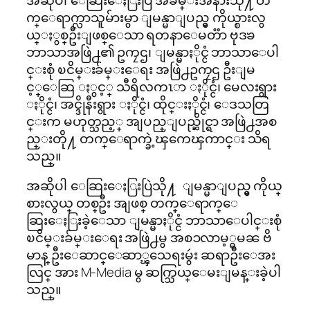
က္ေရာက္လာသူမ်ားမွာ ျမန္မာျပည္မွ ကိုယ္စားလွ
ယ္ႏွစ္ဦးျဖစ္ေသာ ရတနာေမတၱာ ဗုဒၶ
ဘာသာအဖြဲ႕၏ ဥကၠဌ၊ ျမန္မာႏိုင္ငံ ဘာသာေပါ
င္းစုံ ၿငိမ္းခ်မ္းေရး အဖြဲ႕ဥကၠဌ ဦးျမ
င့္ေဆြ ႏွင့္ သီရိလကၤာ ႏိုင္ငံ၊ မေလးရွား
ႏိုင္ငံ၊ အင္ဒိုနီးရွား ႏိုင္ငံ၊ ထိုင္းႏိုင္ငံ၊ ေဒသတြ
င္းက မဟုတ္သည့္ အျပည္ျပည္ဆိုင္ရာ အဖြဲ႕အစ
ည္းတို႔ တက္ေရာက္ခဲ့ၾကေၾကာင္း သိရ
သည္။
အဆိုပါ ေဆြးေႏြးပြဲသို႔ ျမန္မာျပည္မွ ကိုယ္
စားလွယ္ တစ္ဦး အျဖစ္ တက္ေရာက္ေ
ဆြးေႏြးခဲ့ေသာ ျမန္မာႏိုင္ငံ ဘာသာေပါင္းစုံ
ၿငိမ္းခ်မ္းေရး အဖြဲ႕မွ အစၥလာမ့္ဓမၼ ဗိ
မာန္ ဦးေဆာင္ေဆာ္ၾသေရးမွဴး ဆရာဦးေအး
လြင္ အား M-Media မွ ဆက္သြယ္ေမးျမန္းခဲ့ပါ
သည္။