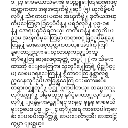
၁.၂.၃ ေၿမယာသိမ္းခံ ၿပည္သူေတြ ဆႏၵေဖၚ
ထုတ္ၾကတာ အခုအၾကိမ္နဲ႔ဆုိ (၅) ၾကိမ္ရွိၿပီ
လုိ႔ သိရတယ္၊ ပထမ အၾကိမ္နဲ႔ ဒုတိယအၾ
ကိမ္ေတြမွာ ခြင့္ၿပဳမိန္႔ မရခဲ့လုိ႔ ပုဒ္မ-၁၈
နဲ႔ အေရးယူခံခဲ့ရတယ္။ တတိယနဲ႔ စတုတၳ၊ ပ
ဥၥမ အၾကိမ္ေတြမွာ တရား၀င္ ခြင့္ၿပဳမိန္႔ေ
တြန႔ဲ ဆႏၵေဖၚထုတ္ၾကတယ္။ အဲဒါကို ကြ်
န္ေတာ္လည္း ေလ့လာၾကည့္ၿပီး သူ
တုိ႔ေတြ ဆႏၵေဖၚထုတ္တဲ့ တပ္မ(၂၂)က သိမ္း
ထားတဲ့ ေျမေတြက၊ သူတုိ႔ေတြရဲ့ ပိုင္ဆုိင္္
မႈ ေၿမဂရန္ေတြနဲ႔ ရွိတာေတြ နွစ္ကာလရွ
ည္ေနထုိင္ၿပီး အခြန္အခေတြ ေပးထားၿပီး
တရား၀င္သူတုိ႔ ပိုင္ဆုိင္ၾကပါတယ္။ တပ္မေတာ္က
လုိအပ္လုိ႔ ဒါမွမဟုတ္ နုိင္ငံေတာ္က လုိအပ္
လုိ႔ ျပန္သိမ္းမယ္ဆုိရင္ ၁၈၉၄-ခုနွစ္ ေၿမသိ
မ္းဥပေဒ ပုဒ္မ ၂၃-၂၄ တုိ႔အရ ကာလေပါက္ေ
စ်း ေပးၿပီးထုိက္တန္တဲ့ ေပးေလ်ာ္မႈမ်ဳိး ေဆာင္ရြ
က္ရမွာ ျဖစ္တယ္။