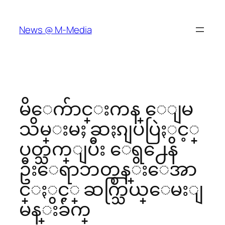
Skip
to
News @ M-Media
content
မိေက်ာင္းကန္ ေျမ
သိမ္းမႈ ဆႏၵျပပြဲႏွင့္
ပတ္သက္ျပီး ေရွ႕ေန
ဦးေရာဘတ္စန္းေအာ
င္ႏွင့္ ဆက္သြယ္ေမးျ
မန္းခ်က္