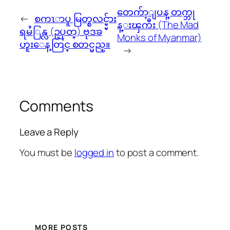
တေက်ာ့ျပန္ တက္ဘု
←
စကၤာပူ မြတ္စလင္မ္မ်ား
န္းၾကီး (The Mad
ရမႆြန္လ (ဥပုတ္) ဗုဒၶ
Monks of Myanmar)
ဟူးေန့တြင္ စတင္မည္။
→
Comments
Leave a Reply
You must be
logged in
to post a comment.
MORE POSTS