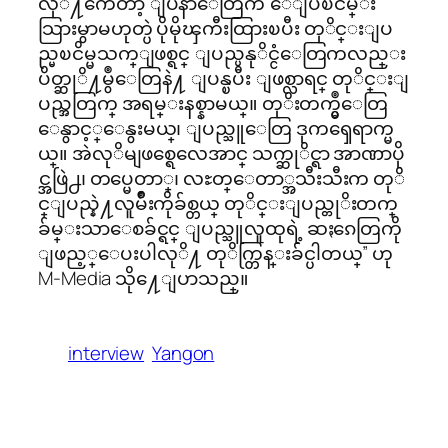
လုိ႔ကေတာ့ ျပႆနာေတြက ေျပၿငိမ္း
သြားမွာမဟုတ္ပဲ ပိုမိုၾကီးထြားၿပီး တုိင္းျပ
ည္မၿငိမ္မသက္ျဖစ္ရင္ ျပည္ပနုိင္ငံေတြကလည္း
ပိတ္ဆုိ႔မွဳေတြနဲ႔ ျပန္ၿပီး ျဖစ္လာရင္ တုိင္းျ
ပည္အတြက္ အရမ္းနစ္နာမယ္။ တုိးတက္မွဳေတြ
ေနွာင့္ေနွးမယ္၊ ျပည္သူေတြ ဒုကၡေရာက္မ
ယ္။ အဲလုိမျဖစ္ရေလေအာင္ သက္ဆုိင္ရာ အာဏာပို
င္အဖြဲ႕၊ တပ္မေတာ္၊ လႊတ္ေတာ္အသီးသီးက တုိ
င္ျပည္နဲ႔လူမ်ိဳးကိုခ်စ္တယ္ တုိင္းျပည္တုိးတက္
ခ်မ္းသာေစခ်င္ရင္ ျပည္သူလူထုရဲ့ ဆႏၵေတြကို
ျဖည့္ေပးပါလုိ႔ တုိက္တြန္းခ်င္ပါတယ္” ဟု
M-Media သို႔ေျပာသည္။
interview
Yangon